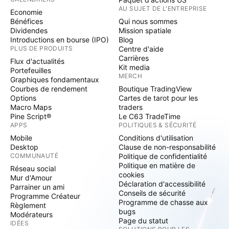
AU SUJET DE L'ENTREPRISE
Economie
Bénéfices
Qui nous sommes
Dividendes
Mission spatiale
Introductions en bourse (IPO)
Blog
PLUS DE PRODUITS
Centre d'aide
Carrières
Flux d'actualités
Kit media
Portefeuilles
MERCH
Graphiques fondamentaux
Courbes de rendement
Boutique TradingView
Options
Cartes de tarot pour les
Macro Maps
traders
Pine Script®
Le C63 TradeTime
APPS
POLITIQUES & SÉCURITÉ
Mobile
Conditions d'utilisation
Desktop
Clause de non-responsabilité
COMMUNAUTÉ
Politique de confidentialité
Politique en matière de
Réseau social
cookies
Mur d'Amour
Déclaration d'accessibilité
Parrainer un ami
Conseils de sécurité
Programme Créateur
Programme de chasse aux
Règlement
bugs
Modérateurs
Page du statut
IDÉES