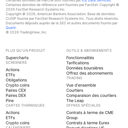
Certaines données de marché sont fournies par
ICE Data Services
.
Certaines données de référence sont fournies par FactSet. Copyright ©
2026 FactSet Research Systems Inc.
Copyright © 2026, American Bankers Association. Base de données
CUSIP fournie par FactSet Research Systems Inc. Tous droits réservés.
Documents déposés auprès de la SEC et autres documents fournis par
Quartr
.
© 2026 TradingView, Inc.
PLUS QU'UN PRODUIT
OUTILS & ABONNEMENTS
Supercharts
Fonctionnalités
SCREENERS
Tarifications
Données boursières
Actions
Offrez des abonnements
ETFs
TRADING
Obligations
Crypto coins
Vue d'ensemble
Paires CEX
Courtiers
Paires DEX
Comparaison des courtiers
Pine
The Leap
CARTES THERMIQUES
OFFRES SPÉCIALES
Actions
Contrats à terme de CME
ETFs
Group
Crypto coins
Contrats à terme Eurex
CALENDRIERS
Paquet d'actions US