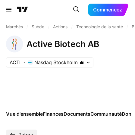
Commencez
Marchés
/
Suède
/
Actions
/
Technologie de la santé
/
B
Active Biotech AB
ACTI
Nasdaq Stockholm
Vue d'ensemble
Finances
Documents
Communauté
Donn
Retour