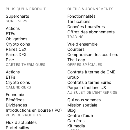
PLUS QU'UN PRODUIT
OUTILS & ABONNEMENTS
Supercharts
Fonctionnalités
SCREENERS
Tarifications
Données boursières
Actions
Offrez des abonnements
ETFs
TRADING
Obligations
Crypto coins
Vue d'ensemble
Paires CEX
Courtiers
Paires DEX
Comparaison des courtiers
Pine
The Leap
CARTES THERMIQUES
OFFRES SPÉCIALES
Actions
Contrats à terme de CME
ETFs
Group
Crypto coins
Contrats à terme Eurex
CALENDRIERS
Paquet d'actions US
AU SUJET DE L'ENTREPRISE
Economie
Bénéfices
Qui nous sommes
Dividendes
Mission spatiale
Introductions en bourse (IPO)
Blog
PLUS DE PRODUITS
Centre d'aide
Carrières
Flux d'actualités
Kit media
Portefeuilles