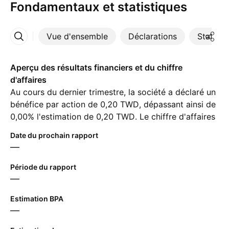
Fondamentaux et statistiques
Vue d'ensemble
Déclarations
Statisti
Plus
Aperçu des résultats financiers et du chiffre
d'affaires
Au cours du dernier trimestre, la société a déclaré un
bénéfice par action de 0,20 TWD, dépassant ainsi de
0,00% l'estimation de 0,20 TWD. Le chiffre d'affaires
pour la même période a atteint ‪10,24 B‬ TWD, malgré
Date du prochain rapport
une estimation de ‪10,24 B‬ TWD. Pour le prochain
—
trimestre, les analystes prévoient un bénéfice par
action de 0,34 TWD et un chiffre d'affaires de
Période du rapport
‪12,06 B‬ TWD.
—
Estimation BPA
—