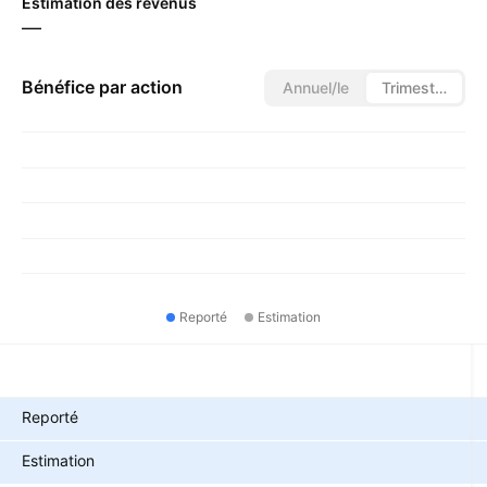
Estimation des revenus
—
Bénéfice par action
Annuel/le
Trimestriel/le
Reporté
Estimation
Métriques
Reporté
Estimation