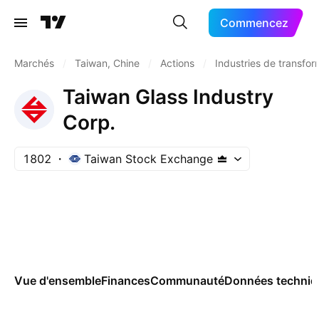
Commencez
Marchés
/
Taiwan, Chine
/
Actions
/
Industries de transfor
Taiwan Glass Industry
Corp.
1802
Taiwan Stock Exchange
Vue d'ensemble
Finances
Communauté
Données techniq