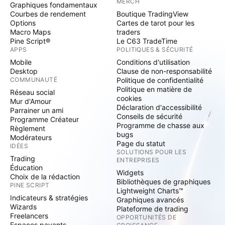
MERCH
Graphiques fondamentaux
Courbes de rendement
Boutique TradingView
Options
Cartes de tarot pour les
Macro Maps
traders
Pine Script®
Le C63 TradeTime
APPS
POLITIQUES & SÉCURITÉ
Mobile
Conditions d'utilisation
Desktop
Clause de non-responsabilité
COMMUNAUTÉ
Politique de confidentialité
Politique en matière de
Réseau social
cookies
Mur d'Amour
Déclaration d'accessibilité
Parrainer un ami
Conseils de sécurité
Programme Créateur
Programme de chasse aux
Règlement
bugs
Modérateurs
Page du statut
IDÉES
SOLUTIONS POUR LES
Trading
ENTREPRISES
Éducation
Widgets
Choix de la rédaction
Bibliothèques de graphiques
PINE SCRIPT
Lightweight Charts™
Indicateurs & stratégies
Graphiques avancés
Wizards
Plateforme de trading
Freelancers
OPPORTUNITÉS DE
Espaces payants