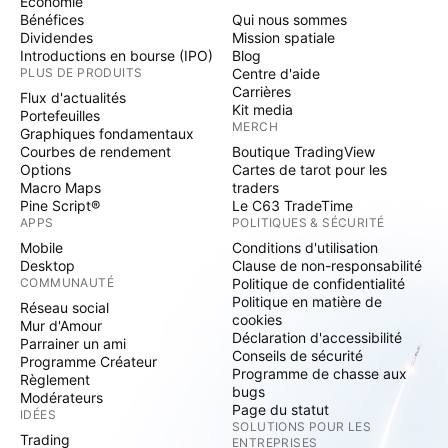
Economie
Bénéfices
Qui nous sommes
Dividendes
Mission spatiale
Introductions en bourse (IPO)
Blog
PLUS DE PRODUITS
Centre d'aide
Carrières
Flux d'actualités
Kit media
Portefeuilles
MERCH
Graphiques fondamentaux
Courbes de rendement
Boutique TradingView
Options
Cartes de tarot pour les
Macro Maps
traders
Pine Script®
Le C63 TradeTime
APPS
POLITIQUES & SÉCURITÉ
Mobile
Conditions d'utilisation
Desktop
Clause de non-responsabilité
COMMUNAUTÉ
Politique de confidentialité
Politique en matière de
Réseau social
cookies
Mur d'Amour
Déclaration d'accessibilité
Parrainer un ami
Conseils de sécurité
Programme Créateur
Programme de chasse aux
Règlement
bugs
Modérateurs
Page du statut
IDÉES
SOLUTIONS POUR LES
Trading
ENTREPRISES