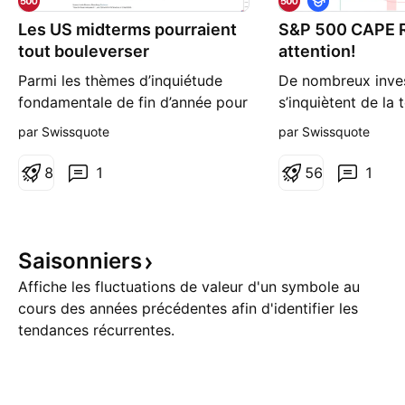
d
Les US midterms pourraient
S&P 500 CAPE 
u
c
tout bouleverser
attention!
a
t
Parmi les thèmes d’inquiétude
De nombreux inves
i
fondamentale de fin d’année pour
s’inquiètent de la
o
n
le marché actions se trouve
fond de l’indice S
par Swissquote
par Swissquote
naturellement la politique
qui se développe d
monétaire à venir de la Réserve
l’année 2022 et qu
8
1
5
6
1
fédérale des Etats-Unis (Fed). La
tendance haussièr
situation géopolitique, le prix du
tendance haussière
pétrole, le prix du gallon, les
C’est une dynami
résultats des entreprises, la
qui alterne entre 
Saisonniers
tendance du secteur
haussières (parfoi
Affiche les fluctuations de valeur d'un symbole au
cours des années précédentes afin d'identifier les
tendances récurrentes.