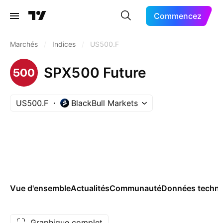
Commencez
Marchés
/
Indices
/
US500.F
SPX500 Future
US500.F
BlackBull Markets
Vue d'ensemble
Actualités
Communauté
Données techni
Graphique complet