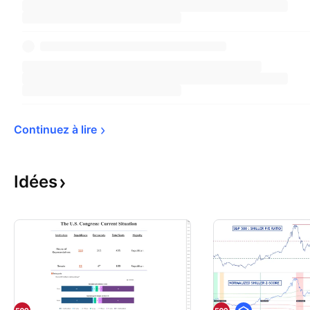
Continuez à 
lire
Idées
É