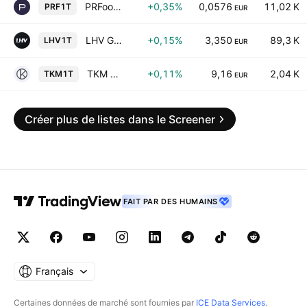
PRFoods AS
+0,35%
0,0576
11,02 K
PRF1T
EUR
LHV Group AS
+0,15%
3,350
89,3 K
LHV1T
EUR
TKM Grupp AS
+0,11%
9,16
2,04 K
TKM1T
EUR
Créer plus de listes dans le Screener
FAIT PAR DES HUMAINS
Français
Certaines données de marché sont fournies par
ICE Data Services
.