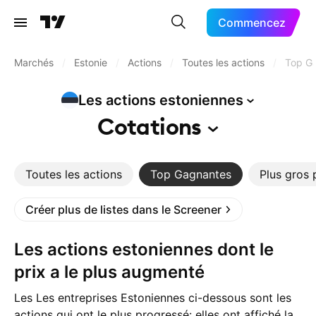
Commencez
Marchés
/
Estonie
/
Actions
/
Toutes les actions
/
Top G
Les actions
estoniennes
Cotations
Toutes les actions
Top Gagnantes
Plus gros 
Créer plus de listes dans le Screener
Les actions estoniennes dont le
prix a le plus augmenté
Les Les entreprises Estoniennes ci-dessous sont les
actions qui ont le plus progressé: elles ont affiché la