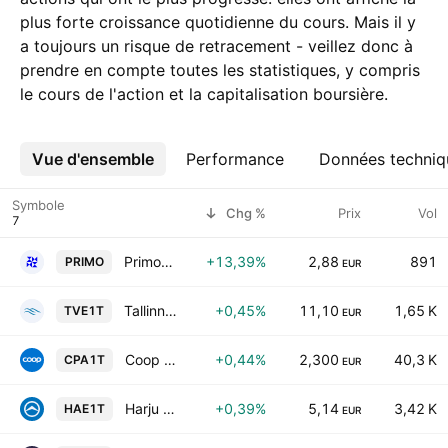
plus forte croissance quotidienne du cours. Mais il y
a toujours un risque de retracement - veillez donc à
prendre en compte toutes les statistiques, y compris
le cours de l'action et la capitalisation boursière.
Vue d'ensemble
Plus
Performance
Données techniq
Symbole
Chg %
Prix
Vol
Primostar Group AS
+13,39%
2,88
891
PRIMO
EUR
Tallinna Vesi AS Class A
+0,45%
11,10
1,65 K
TVE1T
EUR
Coop Pank AS
+0,44%
2,300
40,3 K
CPA1T
EUR
Harju Elekter Group AS
+0,39%
5,14
3,42 K
HAE1T
EUR