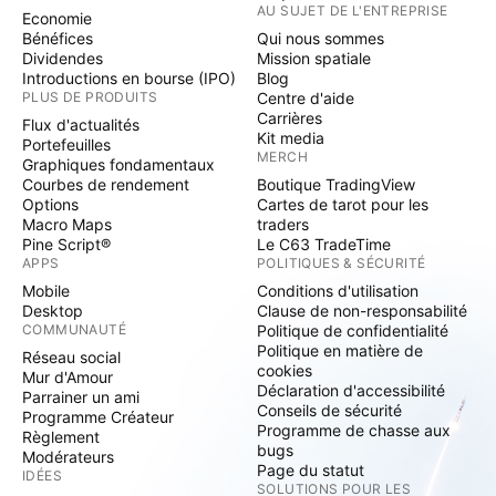
AU SUJET DE L'ENTREPRISE
Economie
Bénéfices
Qui nous sommes
Dividendes
Mission spatiale
Introductions en bourse (IPO)
Blog
PLUS DE PRODUITS
Centre d'aide
Carrières
Flux d'actualités
Kit media
Portefeuilles
MERCH
Graphiques fondamentaux
Courbes de rendement
Boutique TradingView
Options
Cartes de tarot pour les
Macro Maps
traders
Pine Script®
Le C63 TradeTime
APPS
POLITIQUES & SÉCURITÉ
Mobile
Conditions d'utilisation
Desktop
Clause de non-responsabilité
COMMUNAUTÉ
Politique de confidentialité
Politique en matière de
Réseau social
cookies
Mur d'Amour
Déclaration d'accessibilité
Parrainer un ami
Conseils de sécurité
Programme Créateur
Programme de chasse aux
Règlement
bugs
Modérateurs
Page du statut
IDÉES
SOLUTIONS POUR LES