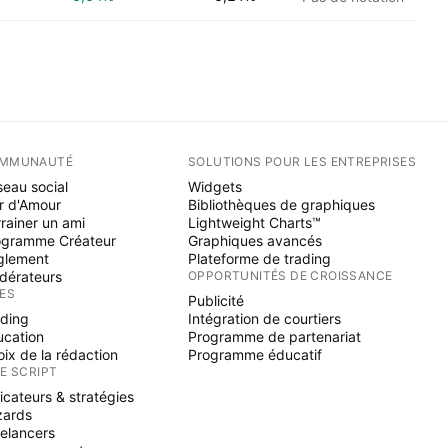
MMUNAUTÉ
SOLUTIONS POUR LES ENTREPRISES
eau social
Widgets
r d'Amour
Bibliothèques de graphiques
rainer un ami
Lightweight Charts™
ogramme Créateur
Graphiques avancés
glement
Plateforme de trading
dérateurs
OPPORTUNITÉS DE CROISSANCE
ÉES
Publicité
ading
Intégration de courtiers
ucation
Programme de partenariat
ix de la rédaction
Programme éducatif
NE SCRIPT
icateurs & stratégies
zards
elancers