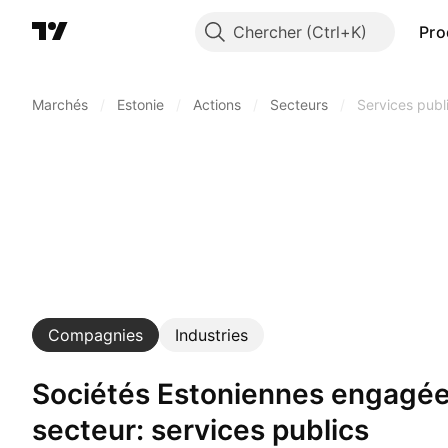
Chercher
Pro
Marchés
/
Estonie
/
Actions
/
Secteurs
/
Services publ
Compagnies
Industries
Sociétés Estoniennes engagées dans un
secteur: services publics