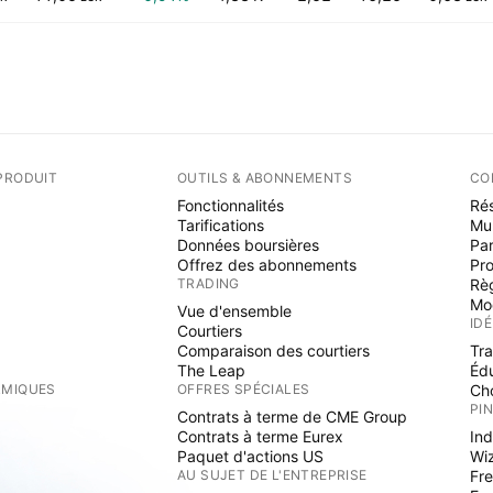
PRODUIT
OUTILS & ABONNEMENTS
CO
Fonctionnalités
Rés
Tarifications
Mu
Données boursières
Par
Offrez des abonnements
Pr
TRADING
Rè
Mo
Vue d'ensemble
ID
Courtiers
Comparaison des courtiers
Tr
The Leap
Éd
RMIQUES
OFFRES SPÉCIALES
Cho
PI
Contrats à terme de CME Group
Contrats à terme Eurex
Ind
Paquet d'actions US
Wi
S
AU SUJET DE L'ENTREPRISE
Fre