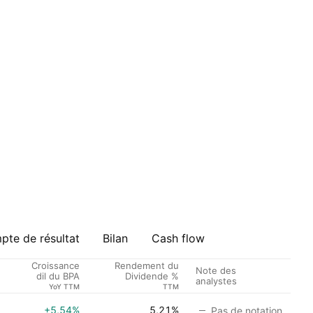
te de résultat
Bilan
Cash flow
Croissance
Rendement du
Note des
dil du BPA
Dividende %
analystes
YoY TTM
TTM
+5,54%
5,21%
Pas de notation