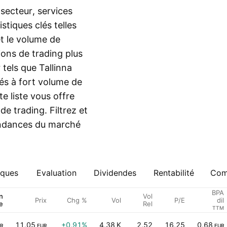
secteur, services
stiques clés telles
et le volume de
ions de trading plus
 tels que Tallinna
és à fort volume de
e liste vous offre
e trading. Filtrez et
tendances du marché
iques
Evaluation
Dividendes
Rentabilité
Comp
BPA
n
Vol
Prix
Chg %
Vol
P/E
dil
e
Rel
TTM
11,05
+0,91%
4,38 K
2,52
16,25
0,68
R
EUR
EUR