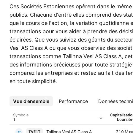
Ces Sociétés Estoniennes opèrent dans le même 
publics. Chacune d'entre elles comprend des stati
que le cours de l'action, la variation quotidienne 
transactions pour vous aider à prendre des décis
éclairées. Que vous suiviez des géants du secteur
Vesi AS Class A ou que vous observiez des sociét
transactions comme Tallinna Vesi AS Class A, cett
des informations précieuses pour toute stratégie d
comparez les entreprises et restez au fait des 
en toute simplicité.
Vue d'ensemble
Plus
Performance
Données techn
Symbole
Capitalisatio
boursièr
Tallinna Vesi AS Class A
219 M
TVE1T
EU