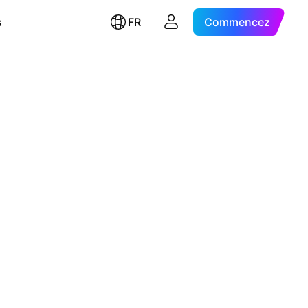
s
FR
Commencez