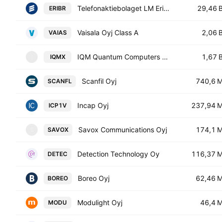
Telefonaktiebolaget LM Ericsson Class B
29,46 
ERIBR
Vaisala Oyj Class A
2,06 
VAIAS
IQM Quantum Computers Oyj Class A
1,67 
IQMX
I
Scanfil Oyj
740,6 
SCANFL
Incap Oyj
237,94 
ICP1V
Savox Communications Oyj
174,1 
SAVOX
S
Detection Technology Oy
116,37 
DETEC
Boreo Oyj
62,46 
BOREO
Modulight Oyj
46,4 
MODU