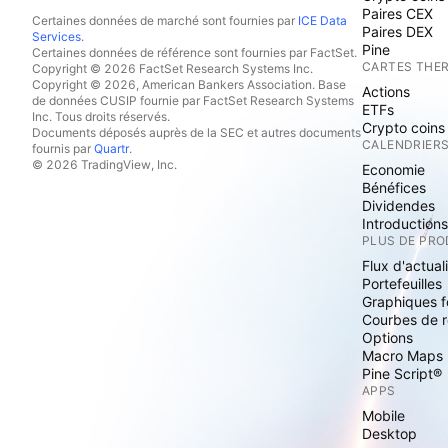
Paires CEX
Certaines données de marché sont fournies par
ICE Data
Paires DEX
Services
.
Pine
Certaines données de référence sont fournies par FactSet.
CARTES THE
Copyright © 2026 FactSet Research Systems Inc.
Copyright © 2026, American Bankers Association. Base
Actions
de données CUSIP fournie par FactSet Research Systems
ETFs
Inc. Tous droits réservés.
Crypto coins
Documents déposés auprès de la SEC et autres documents
CALENDRIER
fournis par
Quartr
.
© 2026 TradingView, Inc.
Economie
Bénéfices
Dividendes
Introduction
PLUS DE PRO
Flux d'actual
Portefeuilles
Graphiques 
Courbes de 
Options
Macro Maps
Pine Script®
APPS
Mobile
Desktop