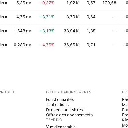
M
5,36
−0,37%
1,92 K
0,57
139,58
0
EUR
EUR
M
4,75
+3,71%
3,79 K
0,64
—
−0
EUR
EUR
M
1,648
+3,13%
33,94 K
1,88
—
−0
EUR
EUR
M
0,280
−4,76%
36,66 K
0,71
—
−0
EUR
EUR
PRODUIT
OUTILS & ABONNEMENTS
CO
Fonctionnalités
Rés
Tarifications
Mu
Données boursières
Par
Offrez des abonnements
Pr
TRADING
Rè
Mo
Vue d'ensemble