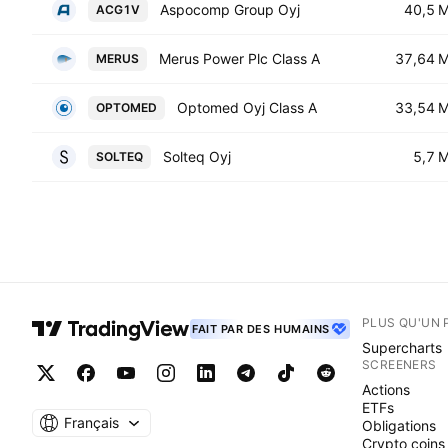
Aspocomp Group Oyj
40,5 
ACG1V
Merus Power Plc Class A
37,64 
MERUS
Optomed Oyj Class A
33,54 
OPTOMED
Solteq Oyj
5,7 
SOLTEQ
PLUS QU'UN 
FAIT PAR DES HUMAINS
Supercharts
SCREENERS
Actions
ETFs
Français
Obligations
Crypto coins