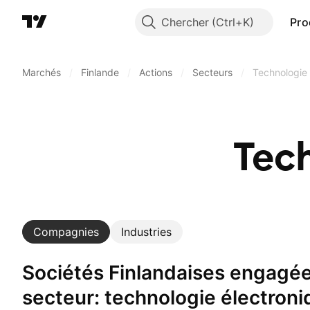
Chercher
Pro
Marchés
/
Finlande
/
Actions
/
Secteurs
/
Technologie 
Tec
Compagnies
Industries
Sociétés Finlandaises engagées dans un
secteur: technologie électroni