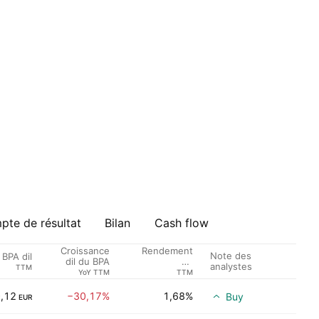
te de résultat
Bilan
Cash flow
Croissance
Rendement
Note des
BPA dil
dil du BPA
du
analystes
TTM
Dividende %
YoY TTM
TTM
,12
−30,17%
1,68%
Buy
EUR