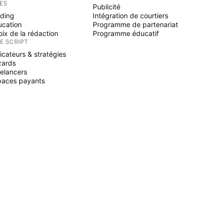
ÉES
Publicité
ading
Intégration de courtiers
ucation
Programme de partenariat
ix de la rédaction
Programme éducatif
NE SCRIPT
icateurs & stratégies
zards
elancers
paces payants