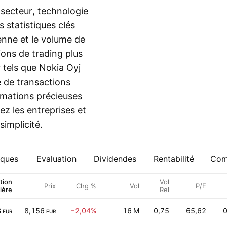
secteur, technologie
 statistiques clés
ienne et le volume de
ions de trading plus
 tels que Nokia Oyj
e de transactions
rmations précieuses
ez les entreprises et
implicité.
iques
Evaluation
Dividendes
Rentabilité
Comp
tion
Vol
Prix
Chg %
Vol
P/E
ière
Rel
B
8,156
−2,04%
16 M
0,75
65,62
0
EUR
EUR