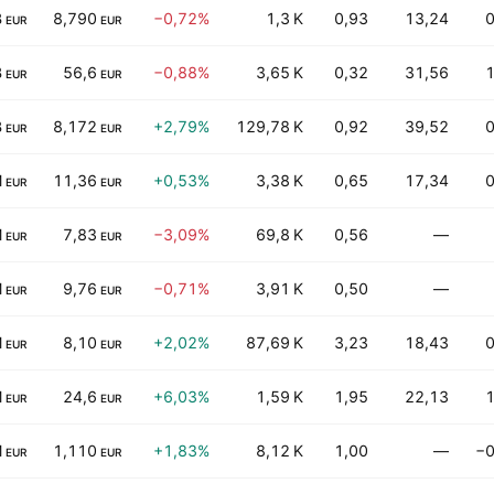
B
8,790
−0,72%
1,3 K
0,93
13,24
0
EUR
EUR
B
56,6
−0,88%
3,65 K
0,32
31,56
1
EUR
EUR
B
8,172
+2,79%
129,78 K
0,92
39,52
0
EUR
EUR
M
11,36
+0,53%
3,38 K
0,65
17,34
0
EUR
EUR
M
7,83
−3,09%
69,8 K
0,56
—
EUR
EUR
M
9,76
−0,71%
3,91 K
0,50
—
EUR
EUR
M
8,10
+2,02%
87,69 K
3,23
18,43
0
EUR
EUR
M
24,6
+6,03%
1,59 K
1,95
22,13
1
EUR
EUR
M
1,110
+1,83%
8,12 K
1,00
—
−0
EUR
EUR