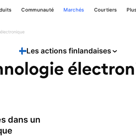
duits
Communauté
Marchés
Courtiers
Plu
électronique
Les actions
finlandaises
hnologie électron
que