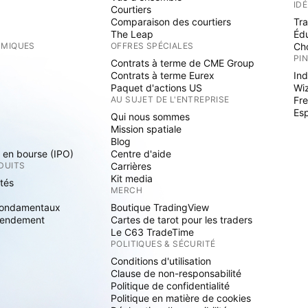
ID
Courtiers
Comparaison des courtiers
Tr
The Leap
Éd
RMIQUES
OFFRES SPÉCIALES
Cho
PI
Contrats à terme de CME Group
Contrats à terme Eurex
Ind
Paquet d'actions US
Wi
S
AU SUJET DE L'ENTREPRISE
Fre
Es
Qui nous sommes
Mission spatiale
Blog
s en bourse (IPO)
Centre d'aide
DUITS
Carrières
Kit media
ités
MERCH
fondamentaux
Boutique TradingView
rendement
Cartes de tarot pour les traders
Le C63 TradeTime
POLITIQUES & SÉCURITÉ
Conditions d'utilisation
Clause de non-responsabilité
Politique de confidentialité
Politique en matière de cookies