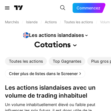
Commencez
Marchés
/
Islande
/
Actions
/
Toutes les actions
/
Volume
Les actions
islandaises
Cotations
Toutes les actions
Top Gagnantes
Plus gros 
Créer plus de listes dans le Screener
Les actions islandaises avec un
volume de trading inhabituel
Un volume inhabituellement élevé ou faible peut
influencer les prix futurs, il est donc utile de le