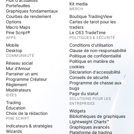
Flux d'actualités
Kit media
Portefeuilles
MERCH
Graphiques fondamentaux
Courbes de rendement
Boutique TradingView
Options
Cartes de tarot pour les
Macro Maps
traders
Pine Script®
Le C63 TradeTime
APPS
POLITIQUES & SÉCURITÉ
Mobile
Conditions d'utilisation
Desktop
Clause de non-responsabilité
COMMUNAUTÉ
Politique de confidentialité
Politique en matière de
Réseau social
cookies
Mur d'Amour
Déclaration d'accessibilité
Parrainer un ami
Conseils de sécurité
Programme Créateur
Programme de chasse aux
Règlement
bugs
Modérateurs
Page du statut
IDÉES
SOLUTIONS POUR LES
Trading
ENTREPRISES
Éducation
Widgets
Choix de la rédaction
Bibliothèques de graphiques
PINE SCRIPT
Lightweight Charts™
Indicateurs & stratégies
Graphiques avancés
Wizards
Plateforme de trading