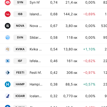
Syn hf
0,74
21,4
0,00%
82
SYN
ISK
Islandsbanki hf
0,68
144,2
−0,69%
1
ISB
ISK
Nova Klubburinn hf.
0,67
3,80
0,00%
530
NOVA
ISK
Sildarvinnslan hf.
0,58
118
0,00%
95
SVN
ISK
Kvika banki hf
0,54
13,80
+1,10%
2
KVIKA
ISK
Isfelag hf.
0,46
161
−0,62%
22
ISF
ISK
Festi hf.
0,42
306
−0,97%
12
FESTI
ISK
Hampiajan hf
0,38
88,5
+0,57%
23
HAMP
ISK
Icelandair Group hf
0,32
0,770
0,00%
9
ICEAIR
ISK