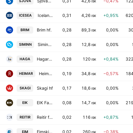
Sjova-Almennar tryggingar hf
0,31
42,6
−0,47%
122
SJOVA
ISK
Iceland Seafood International hf
0,31
4,26
+0,95%
620
ICESEA
ISK
Brim hf.
0,28
89,3
0,00%
30
BRIM
ISK
Siminn hf.
0,28
12,8
0,00%
SIMINN
ISK
Hagar hf.
0,28
120
+0,84%
322
HAGA
ISK
Heimar hf.
0,19
34,8
−0,57%
184
HEIMAR
ISK
Skagi hf
0,17
18,6
0,00%
SKAGI
ISK
EIK Fasteignafelag HF
0,08
14,7
0,00%
219
EIK
ISK
Reitir fasteignafelag hf
0,02
116
+0,87%
REITIR
ISK
Eimskipafelag Islands hf.
0,02
260
−0,38%
EIM
ISK