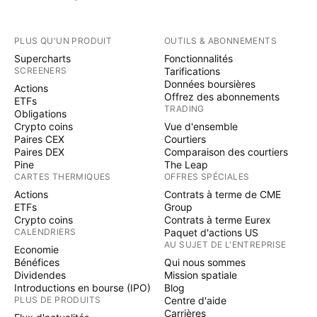
PLUS QU'UN PRODUIT
OUTILS & ABONNEMENTS
Supercharts
Fonctionnalités
SCREENERS
Tarifications
Données boursières
Actions
Offrez des abonnements
ETFs
TRADING
Obligations
Crypto coins
Vue d'ensemble
Paires CEX
Courtiers
Paires DEX
Comparaison des courtiers
Pine
The Leap
CARTES THERMIQUES
OFFRES SPÉCIALES
Actions
Contrats à terme de CME
ETFs
Group
Crypto coins
Contrats à terme Eurex
CALENDRIERS
Paquet d'actions US
AU SUJET DE L'ENTREPRISE
Economie
Bénéfices
Qui nous sommes
Dividendes
Mission spatiale
Introductions en bourse (IPO)
Blog
PLUS DE PRODUITS
Centre d'aide
Carrières