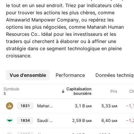
le tout en un seul endroit. Triez par indicateurs clés
pour trouver les actions les plus chères, comme
Almawarid Manpower Company, ou repérez les
options les plus négociées, comme Maharah Human
Resources Co.. Idéal pour les investisseurs et les
traders qui cherchent à élaborer ou à affiner une
stratégie dans ce segment technologique en pleine
croissance.
Vue d'ensemble
Plus
Performance
Données techniq
Symbole
Capitalisation
Prix
Ch
boursière
Maharah Human Resources Co.
3,1 B
5,33
−1,
1831
SAR
SAR
Saudi Manpower Solutions Company
2,59 B
6,40
−1,
1834
SAR
SAR