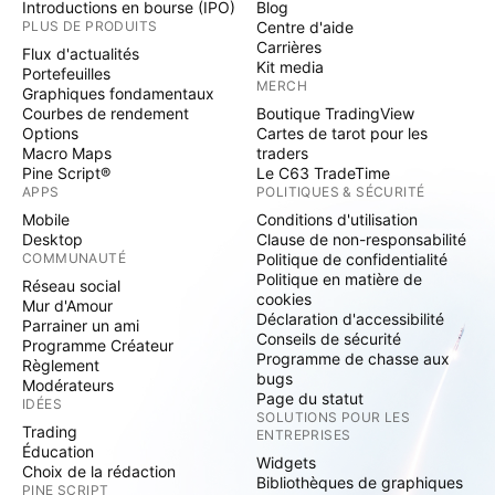
Introductions en bourse (IPO)
Blog
PLUS DE PRODUITS
Centre d'aide
Carrières
Flux d'actualités
Kit media
Portefeuilles
MERCH
Graphiques fondamentaux
Courbes de rendement
Boutique TradingView
Options
Cartes de tarot pour les
Macro Maps
traders
Pine Script®
Le C63 TradeTime
APPS
POLITIQUES & SÉCURITÉ
Mobile
Conditions d'utilisation
Desktop
Clause de non-responsabilité
COMMUNAUTÉ
Politique de confidentialité
Politique en matière de
Réseau social
cookies
Mur d'Amour
Déclaration d'accessibilité
Parrainer un ami
Conseils de sécurité
Programme Créateur
Programme de chasse aux
Règlement
bugs
Modérateurs
Page du statut
IDÉES
SOLUTIONS POUR LES
Trading
ENTREPRISES
Éducation
Widgets
Choix de la rédaction
Bibliothèques de graphiques
PINE SCRIPT