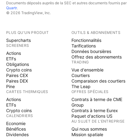
Documents déposés auprès de la SEC et autres documents fournis par
Quartr
.
© 2026 TradingView, Inc.
PLUS QU'UN PRODUIT
OUTILS & ABONNEMENTS
Supercharts
Fonctionnalités
SCREENERS
Tarifications
Données boursières
Actions
Offrez des abonnements
ETFs
TRADING
Obligations
Crypto coins
Vue d'ensemble
Paires CEX
Courtiers
Paires DEX
Comparaison des courtiers
Pine
The Leap
CARTES THERMIQUES
OFFRES SPÉCIALES
Actions
Contrats à terme de CME
ETFs
Group
Crypto coins
Contrats à terme Eurex
CALENDRIERS
Paquet d'actions US
AU SUJET DE L'ENTREPRISE
Economie
Bénéfices
Qui nous sommes
Dividendes
Mission spatiale