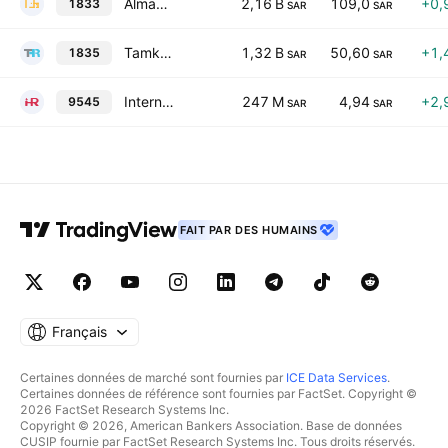
Almawarid Manpower Company
2,16 B
109,0
+0,
1833
SAR
SAR
Tamkeen Human Resources Company
1,32 B
50,60
+1,
1835
SAR
SAR
International Human Resources Company
247 M
4,94
+2,
9545
SAR
SAR
FAIT PAR DES HUMAINS
Français
Certaines données de marché sont fournies par
ICE Data Services
.
Certaines données de référence sont fournies par FactSet. Copyright ©
2026 FactSet Research Systems Inc.
Copyright © 2026, American Bankers Association. Base de données
CUSIP fournie par FactSet Research Systems Inc. Tous droits réservés.