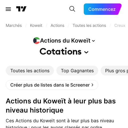
Commencez
Marchés
/
Koweit
/
Actions
/
Toutes les actions
/
Creux h
Actions du
Koweït
Cotations
Toutes les actions
Top Gagnantes
Plus gros 
Créer plus de listes dans le Screener
Actions du Koweït à leur plus bas
niveau historique
Ces Actions du Koweït sont à leur plus bas niveau
historique : nous les avons classés par ordre