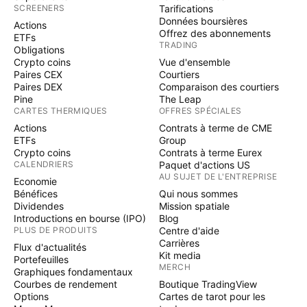
SCREENERS
Tarifications
Données boursières
Actions
Offrez des abonnements
ETFs
TRADING
Obligations
Crypto coins
Vue d'ensemble
Paires CEX
Courtiers
Paires DEX
Comparaison des courtiers
Pine
The Leap
CARTES THERMIQUES
OFFRES SPÉCIALES
Actions
Contrats à terme de CME
ETFs
Group
Crypto coins
Contrats à terme Eurex
CALENDRIERS
Paquet d'actions US
AU SUJET DE L'ENTREPRISE
Economie
Bénéfices
Qui nous sommes
Dividendes
Mission spatiale
Introductions en bourse (IPO)
Blog
PLUS DE PRODUITS
Centre d'aide
Carrières
Flux d'actualités
Kit media
Portefeuilles
MERCH
Graphiques fondamentaux
Courbes de rendement
Boutique TradingView
Options
Cartes de tarot pour les