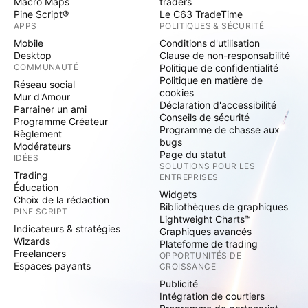
Macro Maps
traders
Pine Script®
Le C63 TradeTime
APPS
POLITIQUES & SÉCURITÉ
Mobile
Conditions d'utilisation
Desktop
Clause de non-responsabilité
COMMUNAUTÉ
Politique de confidentialité
Politique en matière de
Réseau social
cookies
Mur d'Amour
Déclaration d'accessibilité
Parrainer un ami
Conseils de sécurité
Programme Créateur
Programme de chasse aux
Règlement
bugs
Modérateurs
Page du statut
IDÉES
SOLUTIONS POUR LES
Trading
ENTREPRISES
Éducation
Widgets
Choix de la rédaction
Bibliothèques de graphiques
PINE SCRIPT
Lightweight Charts™
Indicateurs & stratégies
Graphiques avancés
Wizards
Plateforme de trading
Freelancers
OPPORTUNITÉS DE
Espaces payants
CROISSANCE
Publicité
Intégration de courtiers