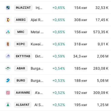
Injazzat Real Estate Development. Co. C.S.C. Closed
+0,65%
154
32,53 K
INJAZZAT
KWF
Ajial Real Estate Entertainment Co.(K.S.C.)
+0,65%
308
17,45 K
AREEC
KWF
Metal & Recycling Co. K.S.C.C.
+0,65%
156
573,35 K
MRC
KWF
Kuwait Co for Process Plant Construction & Contracting KSC
+0,63%
318
9,01 K
KCPC
KWF
Ekttitab Holding Co. (S.A.K.)
+0,59%
34,3
2,06 M
EKTTITAB
KWF
Burgan Co. for Well Drilling, Trading & Maintenance SAK
+0,54%
185
283,08 K
ABAR
KWF
Burgan Bank
+0,53%
188
5,08 M
BURG
KWF
A'ayan Real Estate Company
+0,52%
192
309,09 K
AAYANRE
KWF
Al Safat Investment Co. KSCC
+0,52%
195
1,25 M
ALSAFAT
KWF