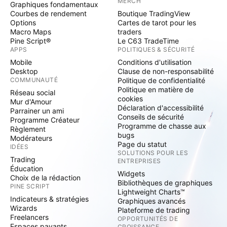
MERCH
Graphiques fondamentaux
Courbes de rendement
Boutique TradingView
Options
Cartes de tarot pour les
Macro Maps
traders
Pine Script®
Le C63 TradeTime
APPS
POLITIQUES & SÉCURITÉ
Mobile
Conditions d'utilisation
Desktop
Clause de non-responsabilité
COMMUNAUTÉ
Politique de confidentialité
Politique en matière de
Réseau social
cookies
Mur d'Amour
Déclaration d'accessibilité
Parrainer un ami
Conseils de sécurité
Programme Créateur
Programme de chasse aux
Règlement
bugs
Modérateurs
Page du statut
IDÉES
SOLUTIONS POUR LES
Trading
ENTREPRISES
Éducation
Widgets
Choix de la rédaction
Bibliothèques de graphiques
PINE SCRIPT
Lightweight Charts™
Indicateurs & stratégies
Graphiques avancés
Wizards
Plateforme de trading
Freelancers
OPPORTUNITÉS DE
Espaces payants
CROISSANCE