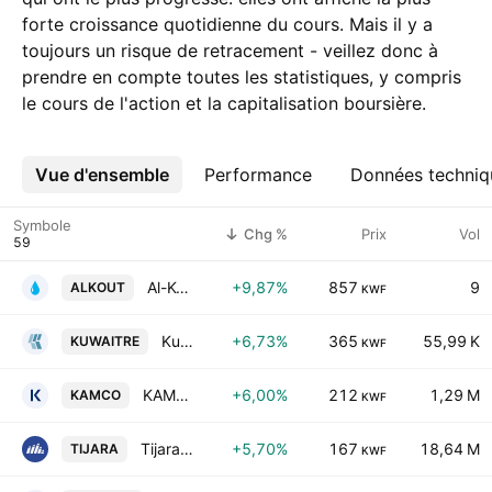
forte croissance quotidienne du cours. Mais il y a
toujours un risque de retracement - veillez donc à
prendre en compte toutes les statistiques, y compris
le cours de l'action et la capitalisation boursière.
Vue d'ensemble
Plus
Performance
Données techniq
Symbole
Chg %
Prix
Vol
Al-Kout Industrial Projects Co. KSC
+9,87%
857
9
ALKOUT
KWF
Kuwait Reinsurance Co.
+6,73%
365
55,99 K
KUWAITRE
KWF
KAMCO Investment Company K.S.C.P.
+6,00%
212
1,29 M
KAMCO
KWF
Tijara & Realestate Investment Co. K.S.C. Closed
+5,70%
167
18,64 M
TIJARA
KWF