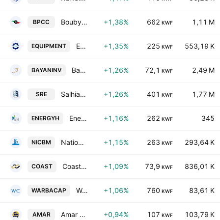
Boubyan Petrochemical Co. (K.S.C.)
+1,38%
662
1,11 M
BPCC
KWF
Equipment Holding Co. KSCP
+1,35%
225
553,19 K
EQUIPMENT
KWF
Bayan Investment Holding Company
+1,26%
72,1
2,49 M
BAYANINV
KWF
Salhia Real Estate Co. K.S.C.
+1,26%
401
1,77 M
SRE
KWF
Energy House Holding Co.
+1,16%
262
345
ENERGYH
KWF
National Industries Company for Building Materials
+1,15%
263
293,64 K
NICBM
KWF
Coast Investment & Development Co. K.S.C.C.
+1,09%
73,9
836,01 K
COAST
KWF
Warba Capital Holding Co.
+1,06%
760
83,61 K
WARBACAP
KWF
Amar Finance & Leasing Co. KSCC
+0,94%
107
103,79 K
AMAR
KWF