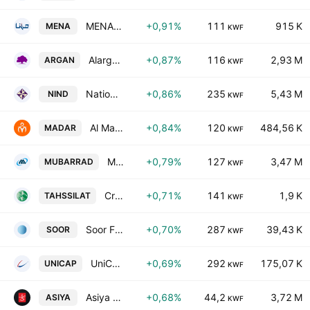
MENA Real Estate Company KSC
+0,91%
111
915 K
MENA
KWF
Alargan International Real Estate Co.
+0,87%
116
2,93 M
ARGAN
KWF
National Industries Group (Holding) SAK
+0,86%
235
5,43 M
NIND
KWF
Al Madar Kuwait Holding Co.
+0,84%
120
484,56 K
MADAR
KWF
Mubarrad Holding Co. (K.S.C.C)
+0,79%
127
3,47 M
MUBARRAD
KWF
Credit Rating & Collection KSC
+0,71%
141
1,9 K
TAHSSILAT
KWF
Soor Fuel Marketing Co. KSC
+0,70%
287
39,43 K
SOOR
KWF
UniCap Investment and Finance-Kuwaiti Public Shareholding Company
+0,69%
292
175,07 K
UNICAP
KWF
Asiya Capital Investments Company (K.S.C.P)
+0,68%
44,2
3,72 M
ASIYA
KWF