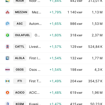
Noor Financial Investment Co. KSC
+1,84%
442
313,01 K
NOOR
KWF
Mezzan Holding Company KSCC
+1,79%
1 140
1,13 M
MEZZAN
KWF
Automated Systems Co. KSCC
+1,65%
986
1,53 M
ASC
KWF
Oula Fuel Marketing Company K.S.C.
+1,60%
318
2,37 M
OULAFUEL
KWF
Livestock Transport & Trading Co. KSC
+1,57%
129
524,84 K
CATTL
KWF
First Investment Co. K.S.C.P.
+1,54%
132
1,77 M
ALOLA
KWF
Osos Holding Group Company (K.S.C.)
+1,54%
198
4,3 K
OSOS
KWF
First Takaful Insurance Co. KSCC
+1,49%
204
354,57 K
FTI
KWF
ACICO Industries Co. (K.S.C)
+1,48%
619
1,96 M
ACICO
KWF
Kuwait Cement Company K.P.S.C.
+1,47%
415
50,23 K
KCEM
KWF