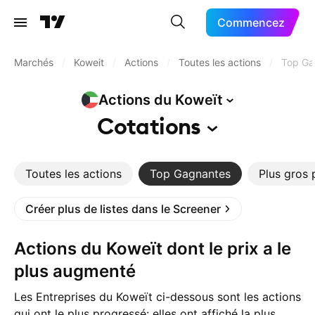
Commencez
Marchés
/
Koweit
/
Actions
/
Toutes les actions
/
Top Ga
Actions du
Koweït
Cotations
Toutes les actions
Top Gagnantes
Plus gros 
Créer plus de listes dans le Screener
Actions du Koweït dont le prix a le
plus augmenté
Les Entreprises du Koweït ci-dessous sont les actions
qui ont le plus progressé: elles ont affiché la plus