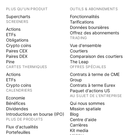
PLUS QU'UN PRODUIT
OUTILS & ABONNEMENTS
Supercharts
Fonctionnalités
SCREENERS
Tarifications
Données boursières
Actions
Offrez des abonnements
ETFs
TRADING
Obligations
Crypto coins
Vue d'ensemble
Paires CEX
Courtiers
Paires DEX
Comparaison des courtiers
Pine
The Leap
CARTES THERMIQUES
OFFRES SPÉCIALES
Actions
Contrats à terme de CME
ETFs
Group
Crypto coins
Contrats à terme Eurex
CALENDRIERS
Paquet d'actions US
AU SUJET DE L'ENTREPRISE
Economie
Bénéfices
Qui nous sommes
Dividendes
Mission spatiale
Introductions en bourse (IPO)
Blog
PLUS DE PRODUITS
Centre d'aide
Carrières
Flux d'actualités
Kit media
Portefeuilles