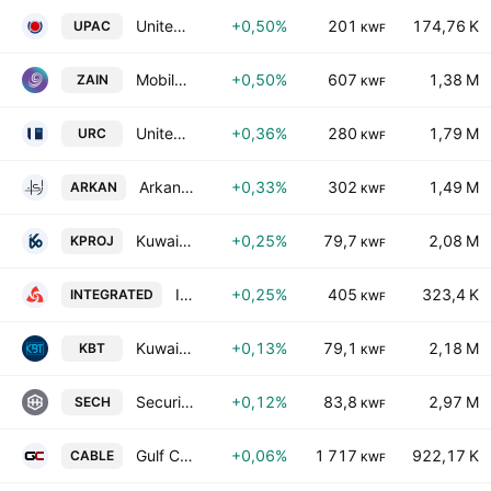
United Projects Company for Aviation Services KSCP
+0,50%
201
174,76 K
UPAC
KWF
Mobile Telecommunications Company K.S.C.P
+0,50%
607
1,38 M
ZAIN
KWF
United Real Estate Company
+0,36%
280
1,79 M
URC
KWF
Arkan Al-Kuwait Real Estate Co. (K.S.C.)
+0,33%
302
1,49 M
ARKAN
KWF
Kuwait Projects Company Holding (K.S.C.P.)
+0,25%
79,7
2,08 M
KPROJ
KWF
Integrated Holding Co. KCSC
+0,25%
405
323,4 K
INTEGRATED
KWF
Kuwait Business Town Real Estate Co. KSC
+0,13%
79,1
2,18 M
KBT
KWF
Securities House (K.S.C)
+0,12%
83,8
2,97 M
SECH
KWF
Gulf Cables and Electrical Industries Group Co.(K.S.C.P)
+0,06%
1 717
922,17 K
CABLE
KWF