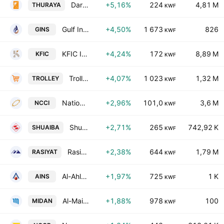
Dar Al-Thuraya Real Estate Co.
+5,16%
224
4,81 M
THURAYA
KWF
Gulf Insurance Group K.S.C.
+4,50%
1 673
826
GINS
KWF
KFIC Invest K.S.C.P
+4,24%
172
8,89 M
KFIC
KWF
Trolley General Trading Company K.S.C.C.
+4,07%
1 023
1,32 M
TROLLEY
KWF
National Consumer Holding Company
+2,96%
101,0
3,6 M
NCCI
KWF
Shuaiba Industrial Co. (K.S.C)
+2,71%
265
742,92 K
SHUAIBA
KWF
Rasiyat Holding Company
+2,38%
644
1,79 M
RASIYAT
KWF
Al-Ahleia Insurance Co.
+1,97%
725
1 K
AINS
KWF
Al-Maidan Clinic for Oral Health Services Co. (K.S.C.C)
+1,88%
978
100
MIDAN
KWF