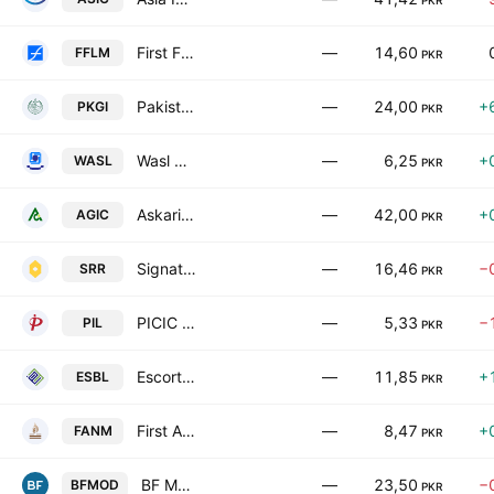
PKR
First Fidelity Leasing Modaraba
—
14,60
FFLM
PKR
Pakistan General Insurance Co. Ltd.
—
24,00
+
PKGI
PKR
Wasl Mobility Modaraba
—
6,25
+
WASL
PKR
Askari General Insurance Co. Ltd.
—
42,00
+
AGIC
PKR
Signature Residency REIT
—
16,46
−
SRR
PKR
PICIC Insurance Limited
—
5,33
−
PIL
PKR
Escorts Investment Bank Limited
—
11,85
+
ESBL
PKR
First Al-Noor Modaraba
—
8,47
+
FANM
PKR
BF Modaraba
—
23,50
−
BFMOD
PKR