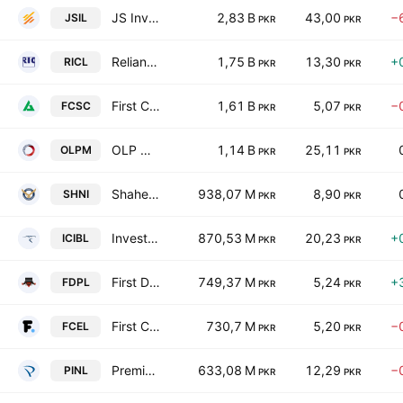
JS Investments Limited
2,83 B
43,00
−
JSIL
PKR
PKR
Reliance Insurance Co Ltd
1,75 B
13,30
+
RICL
PKR
PKR
First Capital Securities Corporation Limited
1,61 B
5,07
−
FCSC
PKR
PKR
OLP Modaraba
1,14 B
25,11
OLPM
PKR
PKR
Shaheen Insurance Co. Ltd.
938,07 M
8,90
SHNI
PKR
PKR
Invest Capital Investment Bank Limited
870,53 M
20,23
+
ICIBL
PKR
PKR
First Dawood Properties Limited
749,37 M
5,24
+
FDPL
PKR
PKR
First Capital Equities Ltd.
730,7 M
5,20
−
FCEL
PKR
PKR
Premier Insurance Co. of Pakistan Ltd.
633,08 M
12,29
−
PINL
PKR
PKR