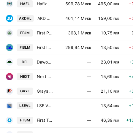
Hafiz Limited
599,78 M
495,00
−
HAFL
PKR
PKR
AKD Hospitality Limited
401,14 M
159,00
−
AKDHL
PKR
PKR
First Punjab Modaraba Services Pvt Ltd.
368,1 M
10,75
FPJM
PKR
PKR
First IBL Modaraba
299,94 M
13,50
−
FIBLM
PKR
PKR
Dawood Equities Limited
—
23,01
+
DEL
PKR
Next Capital Limited
—
15,69
+
NEXT
PKR
Grays Leasing Limited
—
21,10
+
GRYL
PKR
LSE Ventures Limited
—
13,54
+
LSEVL
PKR
First Tri-Star Modaraba
—
46,39
+1
FTSM
PKR