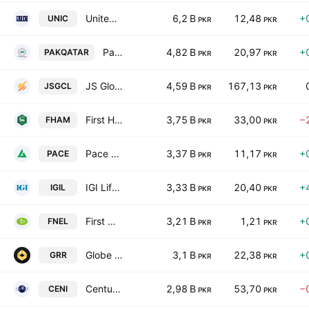
United Insurance Co. of Pakistan Ltd.
6,2 B
12,48
+
UNIC
PKR
PKR
Pak-Qatar Family Takaful Ltd.
4,82 B
20,97
+
PAKQATAR
PKR
PKR
JS Global Capital Limited
4,59 B
167,13
JSGCL
PKR
PKR
First Habib Modaraba
3,75 B
33,00
−
FHAM
PKR
PKR
Pace Pakistan Ltd.
3,37 B
11,17
+
PACE
PKR
PKR
IGI Life Insurance Limited
3,33 B
20,40
+
IGIL
PKR
PKR
First National Equities Limited
3,21 B
1,21
+
FNEL
PKR
PKR
Globe Residency REIT
3,1 B
22,38
+
GRR
PKR
PKR
Century Insurance Co., Ltd.
2,98 B
53,70
−
CENI
PKR
PKR