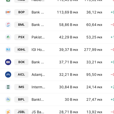
PKR
PKR
Bank of Punjab
113,69 B
36,12
+
BOP
PKR
PKR
Bank Makramah Limited
58,86 B
60,64
−
BML
PKR
PKR
Pakistan Stock Exchange Ltd
42,29 B
53,25
+
PSX
PKR
PKR
IGI Holdings Limited
39,37 B
277,99
−
IGIHL
PKR
PKR
Bank of Khyber
37,71 B
33,21
+
BOK
PKR
PKR
Adamjee Insurance Co. Limited
32,21 B
95,50
−
AICL
PKR
PKR
Intermarket Securities Ltd
30,84 B
24,14
+
IMS
PKR
PKR
BankIslami Pakistan Limited
30 B
27,47
+
BIPL
PKR
PKR
JS Bank Limited
28,71 B
13,92
−
JSBL
PKR
PKR