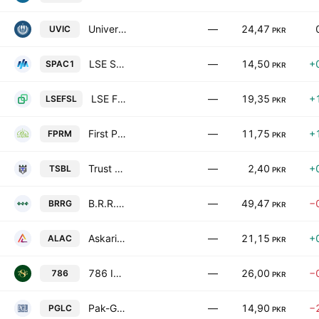
Universal Insurance Co. Ltd.
—
24,47
UVIC
PKR
LSE SPAC-I Limited
—
14,50
+
SPAC1
PKR
LSE Financial Services Limited
—
19,35
+
LSEFSL
PKR
First Paramount Modaraba
—
11,75
+
FPRM
PKR
Trust Securities & Brokerage Limited
—
2,40
+
TSBL
PKR
B.R.R. Guardian limited
—
49,47
−
BRRG
PKR
Askari Life Assurance Co. Ltd.
—
21,15
+
ALAC
PKR
786 Investments Limited
—
26,00
−
786
PKR
Pak-Gulf Leasing Co. Ltd.
—
14,90
−
PGLC
PKR