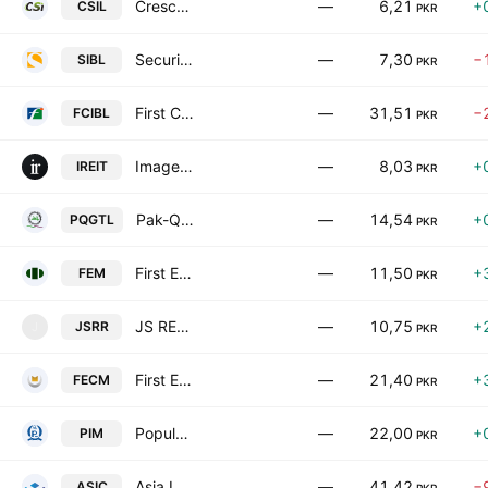
Crescent Star Insurance Co. Ltd.
—
6,21
+
CSIL
PKR
Security Investment Bank Limited
—
7,30
−
SIBL
PKR
First Credit & Investment Bank Limited
—
31,51
−
FCIBL
PKR
Image REIT
—
8,03
+
IREIT
PKR
Pak-Qatar General Takaful Ltd.
—
14,54
+
PQGTL
PKR
First Equity Modaraba
—
11,50
+
FEM
PKR
JS RENTAL REIT
—
10,75
+
JSRR
J
PKR
First Elite Capital Modaraba
—
21,40
+
FECM
PKR
Popular Islamic Modaraba
—
22,00
+
PIM
PKR
Asia Insurance Co. Ltd. (Pakistan)
—
41,42
−
ASIC