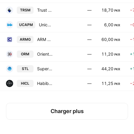
Trust Modaraba Ltd.
—
18,70
−
TRSM
PKR
Unicap Modaraba
—
6,00
−
UCAPM
PKR
ARM Green Industries Limited
—
60,00
−
ARMG
PKR
Orient Rental Modaraba
—
11,20
+
ORM
PKR
Supernet Technologies Limited
—
44,20
+
STL
PKR
Habib Insurance Co. Ltd.
—
11,25
−
HICL
PKR
Charger plus