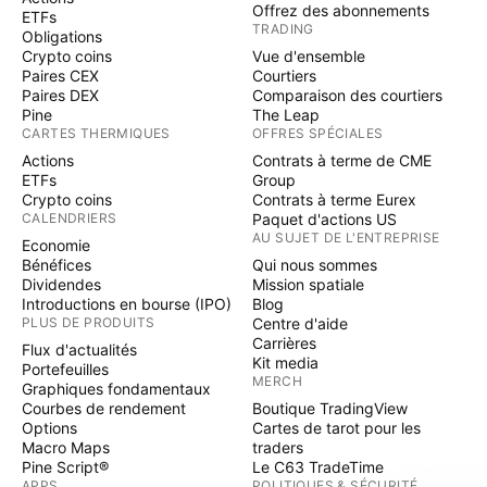
Offrez des abonnements
ETFs
TRADING
Obligations
Crypto coins
Vue d'ensemble
Paires CEX
Courtiers
Paires DEX
Comparaison des courtiers
Pine
The Leap
CARTES THERMIQUES
OFFRES SPÉCIALES
Actions
Contrats à terme de CME
ETFs
Group
Crypto coins
Contrats à terme Eurex
CALENDRIERS
Paquet d'actions US
AU SUJET DE L'ENTREPRISE
Economie
Bénéfices
Qui nous sommes
Dividendes
Mission spatiale
Introductions en bourse (IPO)
Blog
PLUS DE PRODUITS
Centre d'aide
Carrières
Flux d'actualités
Kit media
Portefeuilles
MERCH
Graphiques fondamentaux
Courbes de rendement
Boutique TradingView
Options
Cartes de tarot pour les
Macro Maps
traders
Pine Script®
Le C63 TradeTime
APPS
POLITIQUES & SÉCURITÉ