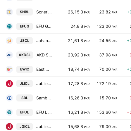
Soneri Bank Limited
26,15 B
23,82
+
SNBL
PKR
PKR
EFU General Insurance Ltd.
24,8 B
123,00
EFUG
PKR
PKR
Jahangir Siddiqui & Co. Ltd
21,61 B
24,55
+
JSCL
PKR
PKR
AKD Securities Limited
20,92 B
37,98
−
AKDSL
PKR
PKR
East West Insurance Co. Ltd.
18,74 B
70,00
+
EWIC
PKR
PKR
Jubilee Life Insurance Co. Ltd.
17,28 B
172,19
JLICL
PKR
PKR
Samba Bank Limited
16,26 B
15,70
−
SBL
PKR
PKR
EFU Life Assurance Limited
16,21 B
153,60
−
EFUL
PKR
PKR
Jubilee General Insurance Co. Ltd.
15,68 B
79,00
JGICL
PKR
PKR