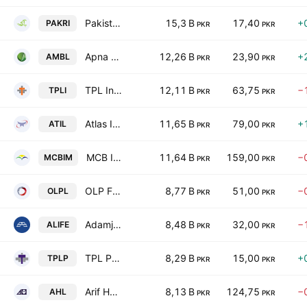
Pakistan Reinsurance Co.
15,3 B
17,40
+
PAKRI
PKR
PKR
Apna Microfinance Bank Limited
12,26 B
23,90
+
AMBL
PKR
PKR
TPL Insurance Ltd
12,11 B
63,75
−
TPLI
PKR
PKR
Atlas Insurance Limited
11,65 B
79,00
+
ATIL
PKR
PKR
MCB Investment Management Limited
11,64 B
159,00
−
MCBIM
PKR
PKR
OLP Financial Services Pakistan Limited
8,77 B
51,00
−
OLPL
PKR
PKR
Adamjee Life Assurance Company Limited
8,48 B
32,00
−
ALIFE
PKR
PKR
TPL Properties Ltd.
8,29 B
15,00
+
TPLP
PKR
PKR
Arif Habib Limited
8,13 B
124,75
−
AHL
PKR
PKR