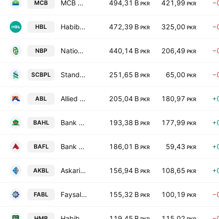
MCB Bank Limited
494,31 B
421,99
−
MCB
PKR
PKR
Habib Bank Limited
472,39 B
325,00
−
HBL
PKR
PKR
National Bank of Pakistan
440,14 B
206,49
−
NBP
PKR
PKR
Standard Chartered Bank (Pakistan) Limited
251,65 B
65,00
−
SCBPL
PKR
PKR
Allied Bank Limited
205,04 B
180,97
+
ABL
PKR
PKR
Bank Al Habib Ltd.
193,38 B
177,99
+
BAHL
PKR
PKR
Bank Alfalah Limited
186,01 B
59,43
+
BAFL
PKR
PKR
Askari Bank Limited
156,94 B
108,65
+
AKBL
PKR
PKR
Faysal Bank Limited
155,32 B
100,19
−
FABL
PKR
PKR
Habib Metropolitan Bank Limited
119,45 B
115,02
−
HMB