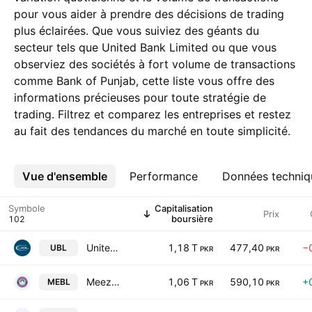
pour vous aider à prendre des décisions de trading
plus éclairées. Que vous suiviez des géants du
secteur tels que United Bank Limited ou que vous
observiez des sociétés à fort volume de transactions
comme Bank of Punjab, cette liste vous offre des
informations précieuses pour toute stratégie de
trading. Filtrez et comparez les entreprises et restez
au fait des tendances du marché en toute simplicité.
Vue d'ensemble
Plus
Performance
Données techniq
Symbole
Capitalisation
Prix
boursière
United Bank Limited
1,18 T
477,40
−
UBL
PKR
PKR
Meezan Bank Limited.
1,06 T
590,10
+
MEBL
PKR
PKR