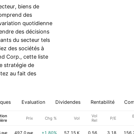
ecteur, biens de
comprend des
a variation quotidienne
rendre des décisions
éants du secteur tels
iez des sociétés à
 Corp., cette liste
e stratégie de
tez au fait des
iques
Evaluation
Dividendes
Rentabilité
Comp
tion
Vol
B
Prix
Chg %
Vol
P/E
ière
Rel
B
497,0
+1,80%
57,15 K
0,56
3,18
156,
PHP
PHP