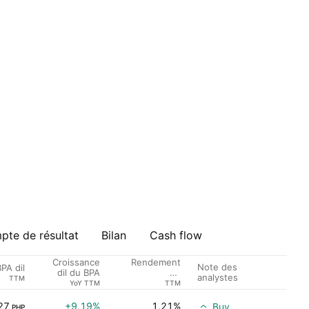
te de résultat
Bilan
Cash flow
Croissance
Rendement
Note des
PA dil
dil du BPA
du
analystes
TTM
Dividende %
YoY TTM
TTM
27
+9,19%
1,21%
Buy
PHP