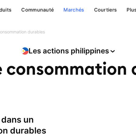
duits
Communauté
Marchés
Courtiers
Plu
consommation durables
Les actions
philippines
e consommation 
on durables