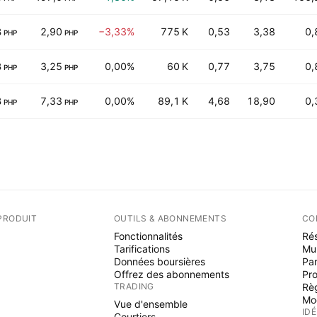
B
2,90
−3,33%
775 K
0,53
3,38
0,
PHP
PHP
B
3,25
0,00%
60 K
0,77
3,75
0,
PHP
PHP
B
7,33
0,00%
89,1 K
4,68
18,90
0,
PHP
PHP
PRODUIT
OUTILS & ABONNEMENTS
CO
Fonctionnalités
Rés
Tarifications
Mu
Données boursières
Par
Offrez des abonnements
Pr
TRADING
Rè
Mo
Vue d'ensemble
ID
Courtiers