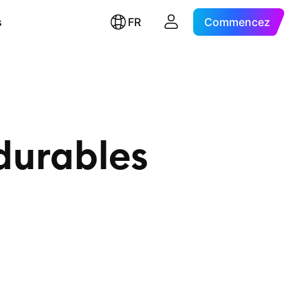
s
FR
Commencez
durables