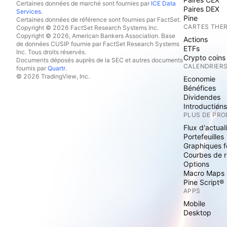
Certaines données de marché sont fournies par
ICE Data
Paires DEX
Services
.
Pine
Certaines données de référence sont fournies par FactSet.
CARTES THE
Copyright © 2026 FactSet Research Systems Inc.
Copyright © 2026, American Bankers Association. Base
Actions
de données CUSIP fournie par FactSet Research Systems
ETFs
Inc. Tous droits réservés.
Crypto coins
Documents déposés auprès de la SEC et autres documents
CALENDRIER
fournis par
Quartr
.
© 2026 TradingView, Inc.
Economie
Bénéfices
Dividendes
Introduction
PLUS DE PRO
Flux d'actual
Portefeuilles
Graphiques 
Courbes de 
Options
Macro Maps
Pine Script®
APPS
Mobile
Desktop