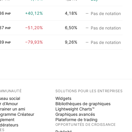
86
+40,12%
4,18%
Pas de notation
PHP
87
−51,20%
6,50%
Pas de notation
PHP
39
−79,93%
9,26%
Pas de notation
PHP
MMUNAUTÉ
SOLUTIONS POUR LES ENTREPRISES
eau social
Widgets
r d'Amour
Bibliothèques de graphiques
rainer un ami
Lightweight Charts™
ogramme Créateur
Graphiques avancés
glement
Plateforme de trading
dérateurs
OPPORTUNITÉS DE CROISSANCE
ÉES
Publicité