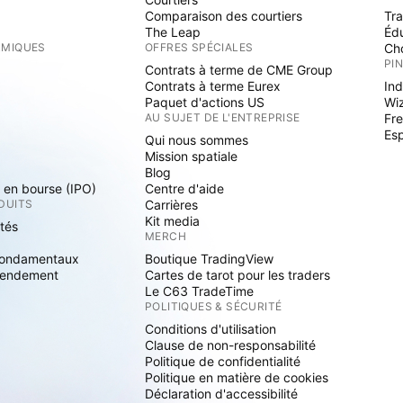
Comparaison des courtiers
Tr
The Leap
Éd
RMIQUES
OFFRES SPÉCIALES
Cho
PI
Contrats à terme de CME Group
Contrats à terme Eurex
Ind
Paquet d'actions US
Wi
S
AU SUJET DE L'ENTREPRISE
Fre
Es
Qui nous sommes
Mission spatiale
Blog
s en bourse (IPO)
Centre d'aide
DUITS
Carrières
Kit media
ités
MERCH
fondamentaux
Boutique TradingView
rendement
Cartes de tarot pour les traders
Le C63 TradeTime
POLITIQUES & SÉCURITÉ
Conditions d'utilisation
Clause de non-responsabilité
Politique de confidentialité
Politique en matière de cookies
Déclaration d'accessibilité