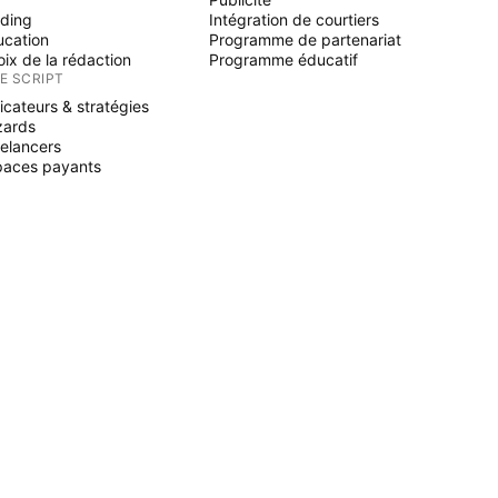
ading
Intégration de courtiers
ucation
Programme de partenariat
ix de la rédaction
Programme éducatif
NE SCRIPT
icateurs & stratégies
zards
elancers
paces payants