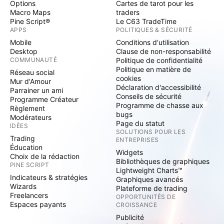
Options
Cartes de tarot pour les
Macro Maps
traders
Pine Script®
Le C63 TradeTime
APPS
POLITIQUES & SÉCURITÉ
Mobile
Conditions d'utilisation
Desktop
Clause de non-responsabilité
COMMUNAUTÉ
Politique de confidentialité
Politique en matière de
Réseau social
cookies
Mur d'Amour
Déclaration d'accessibilité
Parrainer un ami
Conseils de sécurité
Programme Créateur
Programme de chasse aux
Règlement
bugs
Modérateurs
Page du statut
IDÉES
SOLUTIONS POUR LES
Trading
ENTREPRISES
Éducation
Widgets
Choix de la rédaction
Bibliothèques de graphiques
PINE SCRIPT
Lightweight Charts™
Indicateurs & stratégies
Graphiques avancés
Wizards
Plateforme de trading
Freelancers
OPPORTUNITÉS DE
Espaces payants
CROISSANCE
Publicité