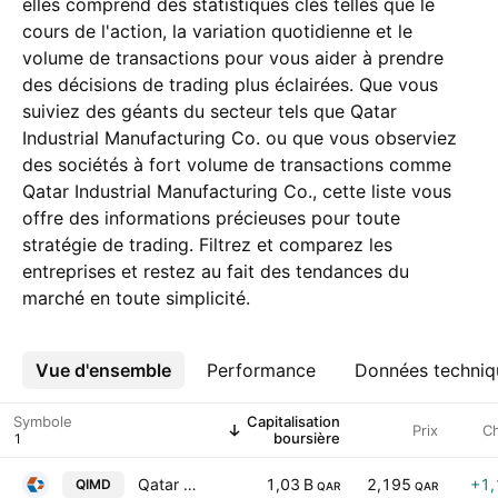
elles comprend des statistiques clés telles que le
cours de l'action, la variation quotidienne et le
volume de transactions pour vous aider à prendre
des décisions de trading plus éclairées. Que vous
suiviez des géants du secteur tels que Qatar
Industrial Manufacturing Co. ou que vous observiez
des sociétés à fort volume de transactions comme
Qatar Industrial Manufacturing Co., cette liste vous
offre des informations précieuses pour toute
stratégie de trading. Filtrez et comparez les
entreprises et restez au fait des tendances du
marché en toute simplicité.
Vue d'ensemble
Plus
Performance
Données techniq
Symbole
Capitalisation
Prix
C
boursière
Qatar Industrial Manufacturing Co.
1,03 B
2,195
+1
QIMD
QAR
QAR