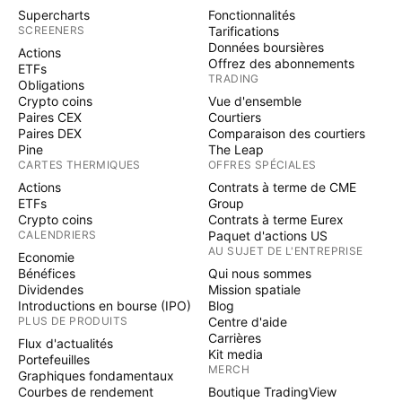
Supercharts
Fonctionnalités
SCREENERS
Tarifications
Données boursières
Actions
Offrez des abonnements
ETFs
TRADING
Obligations
Crypto coins
Vue d'ensemble
Paires CEX
Courtiers
Paires DEX
Comparaison des courtiers
Pine
The Leap
CARTES THERMIQUES
OFFRES SPÉCIALES
Actions
Contrats à terme de CME
ETFs
Group
Crypto coins
Contrats à terme Eurex
CALENDRIERS
Paquet d'actions US
AU SUJET DE L'ENTREPRISE
Economie
Bénéfices
Qui nous sommes
Dividendes
Mission spatiale
Introductions en bourse (IPO)
Blog
PLUS DE PRODUITS
Centre d'aide
Carrières
Flux d'actualités
Kit media
Portefeuilles
MERCH
Graphiques fondamentaux
Courbes de rendement
Boutique TradingView