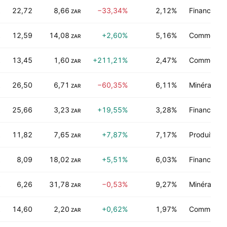
22,72
8,66
−33,34%
2,12%
Finance
ZAR
12,59
14,08
+2,60%
5,16%
Commerce d
ZAR
13,45
1,60
+211,21%
2,47%
Commerce d
ZAR
26,50
6,71
−60,35%
6,11%
Minéraux n
ZAR
25,66
3,23
+19,55%
3,28%
Finance
ZAR
11,82
7,65
+7,87%
7,17%
Produits d
ZAR
8,09
18,02
+5,51%
6,03%
Finance
ZAR
6,26
31,78
−0,53%
9,27%
Minéraux é
ZAR
14,60
2,20
+0,62%
1,97%
Commerce d
ZAR