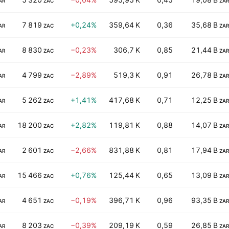
AR
ZAC
ZAR
7 819
+0,24%
359,64 K
0,36
35,68 B
AR
ZAC
ZAR
8 830
−0,23%
306,7 K
0,85
21,44 B
AR
ZAC
ZAR
4 799
−2,89%
519,3 K
0,91
26,78 B
AR
ZAC
ZAR
5 262
+1,41%
417,68 K
0,71
12,25 B
AR
ZAC
ZAR
18 200
+2,82%
119,81 K
0,88
14,07 B
AR
ZAC
ZAR
2 601
−2,66%
831,88 K
0,81
17,94 B
AR
ZAC
ZAR
15 466
+0,76%
125,44 K
0,65
13,09 B
AR
ZAC
ZAR
4 651
−0,19%
396,71 K
0,96
93,35 B
AR
ZAC
ZAR
8 203
−0,39%
209,19 K
0,59
26,85 B
AR
ZAC
ZAR