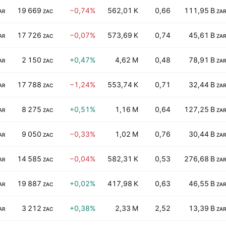
19 669
−0,74%
562,01 K
0,66
111,95 B
AR
ZAC
ZAR
17 726
−0,07%
573,69 K
0,74
45,61 B
AR
ZAC
ZAR
2 150
+0,47%
4,62 M
0,48
78,91 B
AR
ZAC
ZAR
17 788
−1,24%
553,74 K
0,71
32,44 B
AR
ZAC
ZAR
8 275
+0,51%
1,16 M
0,64
127,25 B
AR
ZAC
ZAR
9 050
−0,33%
1,02 M
0,76
30,44 B
AR
ZAC
ZAR
14 585
−0,04%
582,31 K
0,53
276,68 B
AR
ZAC
ZAR
19 887
+0,02%
417,98 K
0,63
46,55 B
AR
ZAC
ZAR
3 212
+0,38%
2,33 M
2,52
13,39 B
AR
ZAC
ZAR