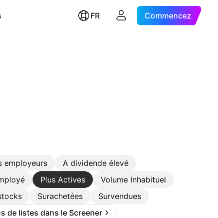
s
FR
Commencez
s employeurs
A dividende élevé
employé
Plus Actives
Volume InhabitueI
stocks
Surachetées
Survendues
s de listes dans le Screener