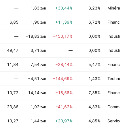
—
−1,83
+30,44%
3,23%
Minéraux n
ZAR
6,85
1,90
+11,39%
6,72%
Finance
ZAR
—
−18,83
−450,17%
0,00%
Industries 
ZAR
49,47
3,71
—
0,00%
Industries 
ZAR
11,84
7,54
−28,44%
5,47%
Finance
ZAR
—
−4,51
−144,69%
1,43%
Technologie
ZAR
10,72
14,14
−18,58%
7,35%
Finance
ZAR
23,86
1,92
−41,62%
4,33%
Commerce d
ZAR
13,27
1,44
+20,97%
4,85%
Services d
ZAR