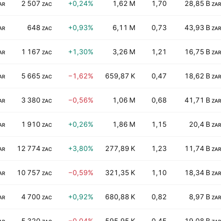
2 507
+0,24%
1,62 M
1,70
28,85 B
AR
ZAC
ZAR
648
+0,93%
6,11 M
0,73
43,93 B
AR
ZAC
ZAR
1 167
+1,30%
3,26 M
1,21
16,75 B
AR
ZAC
ZAR
5 665
−1,62%
659,87 K
0,47
18,62 B
AR
ZAC
ZAR
3 380
−0,56%
1,06 M
0,68
41,71 B
AR
ZAC
ZAR
1 910
+0,26%
1,86 M
1,15
20,4 B
AR
ZAC
ZAR
12 774
+3,80%
277,89 K
1,23
11,74 B
AR
ZAC
ZAR
10 757
−0,59%
321,35 K
1,10
18,34 B
AR
ZAC
ZAR
4 700
+0,92%
680,88 K
0,82
8,97 B
AR
ZAC
ZAR
5 320
−0,04%
595,95 K
0,45
19,08 B