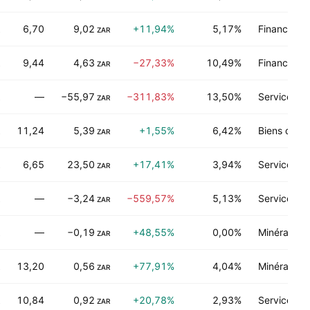
6,70
9,02
+11,94%
5,17%
Finance
ZAR
9,44
4,63
−27,33%
10,49%
Finance
ZAR
—
−55,97
−311,83%
13,50%
Services pu
ZAR
11,24
5,39
+1,55%
6,42%
Biens de c
ZAR
6,65
23,50
+17,41%
3,94%
Services in
ZAR
—
−3,24
−559,57%
5,13%
Services de
ZAR
—
−0,19
+48,55%
0,00%
Minéraux n
ZAR
13,20
0,56
+77,91%
4,04%
Minéraux n
ZAR
10,84
0,92
+20,78%
2,93%
Services a
ZAR