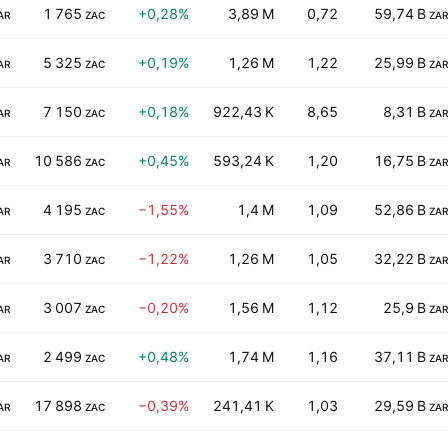
1 765
+0,28%
3,89 M
0,72
59,74 B
AR
ZAC
ZAR
5 325
+0,19%
1,26 M
1,22
25,99 B
AR
ZAC
ZAR
7 150
+0,18%
922,43 K
8,65
8,31 B
AR
ZAC
ZAR
10 586
+0,45%
593,24 K
1,20
16,75 B
AR
ZAC
ZAR
4 195
−1,55%
1,4 M
1,09
52,86 B
AR
ZAC
ZAR
3 710
−1,22%
1,26 M
1,05
32,22 B
AR
ZAC
ZAR
3 007
−0,20%
1,56 M
1,12
25,9 B
AR
ZAC
ZAR
2 499
+0,48%
1,74 M
1,16
37,11 B
AR
ZAC
ZAR
17 898
−0,39%
241,41 K
1,03
29,59 B
AR
ZAC
ZAR