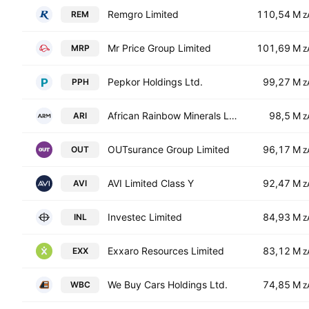
Remgro Limited
110,54 M
REM
Z
Mr Price Group Limited
101,69 M
MRP
Z
Pepkor Holdings Ltd.
99,27 M
PPH
Z
African Rainbow Minerals Limited
98,5 M
ARI
Z
OUTsurance Group Limited
96,17 M
OUT
Z
AVI Limited Class Y
92,47 M
AVI
Z
Investec Limited
84,93 M
INL
Z
Exxaro Resources Limited
83,12 M
EXX
Z
We Buy Cars Holdings Ltd.
74,85 M
WBC
Z