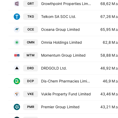
Growthpoint Properties Limited
68,62 M
GRT
Z
Telkom SA SOC Ltd.
67,26 M
TKG
Z
Oceana Group Limited
65,95 M
OCE
Z
Omnia Holdings Limited
62,8 M
OMN
Z
Momentum Group Limited
58,88 M
MTM
Z
DRDGOLD Ltd.
46,92 M
DRD
Z
Dis-Chem Pharmacies Limited
46,9 M
DCP
Z
Vukile Property Fund Limited
43,46 M
VKE
Z
Premier Group Limited
43,21 M
PMR
Z