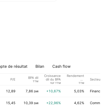
te de résultat
Bilan
Cash flow
Croissance
Rendement
BPA dil
P/E
Secteur
dil du BPA
du
TTM
Dividende %
YoY TTM
TTM
12,89
7,86
+10,67%
5,03%
Finance
ZAR
15,45
10,39
+22,96%
4,62%
Communica
ZAR