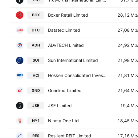
Z
Boxer Retail Limited
28,12 M
BOX
Z
Datatec Limited
27,08 M
DTC
Z
ADvTECH Limited
24,92 M
ADH
Z
Sun International Limited
21,98 M
SUI
Z
Hosken Consolidated Investments Limited
21,81 M
HCI
Z
Grindrod Limited
21,64 M
GND
Z
JSE Limited
19,4 M
JSE
Z
Ninety One Ltd.
18,45 M
NY1
Z
Resilient REIT Limited
17,16 M
RES
Z