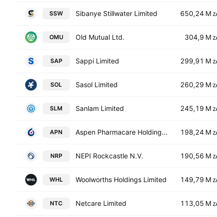
Sibanye Stillwater Limited
650,24 M
SSW
Z
Old Mutual Ltd.
304,9 M
OMU
Z
Sappi Limited
299,91 M
SAP
Z
Sasol Limited
260,29 M
SOL
Z
Sanlam Limited
245,19 M
SLM
Z
Aspen Pharmacare Holdings Limited
198,24 M
APN
Z
NEPI Rockcastle N.V.
190,56 M
NRP
Z
Woolworths Holdings Limited
149,79 M
WHL
Z
Netcare Limited
113,05 M
NTC
Z