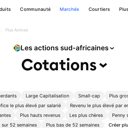
duits
Communauté
Marchés
Courtiers
Plu
/
Plus Actives
Les actions
sud-africaines
Cotations
perdants
Large Capitalisation
Small-cap
Plus gro
fice le plus élevé par salarié
Revenu le plus élevé par 
antes
Plus hauts revenus
Les plus chères
Penny 
t sur 52 semaines
Plus bas de 52 semaines
Créer plu