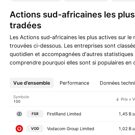
Actions sud-africaines les plus activement
tradées
Les Actions sud-africaines les plus actives sur l
trouvées ci-dessous. Les entreprises sont classé
quotidien et accompagnées d'autres statistiques 
comprendre pourquoi elles sont si populaires en
Vue d'ensemble
Plus
Performance
Données techn
Symbole
Prix × V
FirstRand Limited
1,45 B
FSR
Z
Vodacom Group Limited
1,02 B
VOD
Z