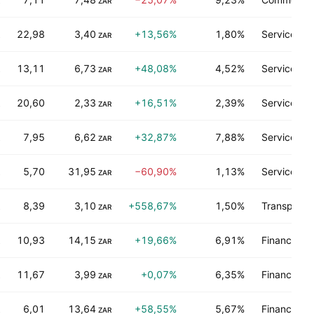
ZAR
22,98
3,40
+13,56%
1,80%
Services a
ZAR
13,11
6,73
+48,08%
4,52%
Services t
ZAR
20,60
2,33
+16,51%
2,39%
Services c
ZAR
7,95
6,62
+32,87%
7,88%
Services a
ZAR
5,70
31,95
−60,90%
1,13%
Services a
ZAR
8,39
3,10
+558,67%
1,50%
Transports
ZAR
10,93
14,15
+19,66%
6,91%
Finance
ZAR
11,67
3,99
+0,07%
6,35%
Finance
ZAR
6,01
13,64
+58,55%
5,67%
Finance
ZAR