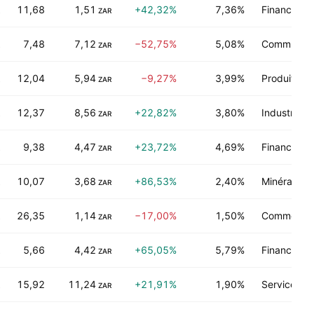
11,68
1,51
+42,32%
7,36%
Finance
ZAR
7,48
7,12
−52,75%
5,08%
Communica
ZAR
12,04
5,94
−9,27%
3,99%
Produits d
ZAR
12,37
8,56
+22,82%
3,80%
Industries 
ZAR
9,38
4,47
+23,72%
4,69%
Finance
ZAR
10,07
3,68
+86,53%
2,40%
Minéraux n
ZAR
26,35
1,14
−17,00%
1,50%
Commerce d
ZAR
5,66
4,42
+65,05%
5,79%
Finance
ZAR
15,92
11,24
+21,91%
1,90%
Services de
ZAR