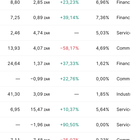
8,80
2,85
+23,23%
6,96%
Finance
ZAR
7,25
0,89
+39,14%
7,36%
Finance
ZAR
2,46
4,74
—
5,03%
Services d
ZAR
13,93
4,07
−58,17%
4,69%
Commerce d
ZAR
24,64
1,37
+37,33%
1,62%
Finance
ZAR
—
−0,99
+22,76%
0,00%
Commerce d
ZAR
41,30
3,09
—
1,85%
Industries 
ZAR
6,95
15,47
+10,37%
5,64%
Services de
ZAR
—
−1,96
+90,50%
0,00%
Services de
ZAR
7,11
7,48
−25,07%
9,23%
Commerce d