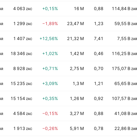
4 063
+0,15%
16 M
0,88
114,84 B
AR
ZAC
ZAR
1 299
−1,89%
23,47 M
1,23
59,55 B
AR
ZAC
ZAR
1 407
+12,56%
21,32 M
7,41
7,55 B
AR
ZAC
ZAR
18 346
+1,02%
1,42 M
0,46
116,25 B
AR
ZAC
ZAR
8 928
+0,71%
2,75 M
0,70
175,07 B
AR
ZAC
ZAR
15 235
+3,09%
1,3 M
1,21
65,65 B
AR
ZAC
ZAR
15 154
+0,35%
1,26 M
0,92
107,57 B
AR
ZAC
ZAR
4 584
−0,15%
3,27 M
0,88
41,08 B
AR
ZAC
ZAR
1 913
−0,26%
5,91 M
0,78
22,86 B
AR
ZAC
ZAR