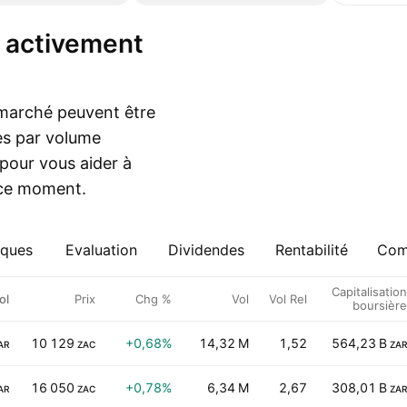
e marché peuvent être
es par volume
pour vous aider à
 ce moment.
iques
Evaluation
Dividendes
Rentabilité
Comp
Capitalisation
ol
Prix
Chg %
Vol
Vol Rel
boursière
10 129
+0,68%
14,32 M
1,52
564,23 B
AR
ZAC
ZAR
16 050
+0,78%
6,34 M
2,67
308,01 B
AR
ZAC
ZAR