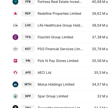
Fortress Real Estate Investments Limited Class B
40,68 M
FFB
Z
Redefine Properties Limited
39,62 M
RDF
Z
Life Healthcare Group Holdings Limited
38,04 M
LHC
Z
Foschini Group Limited
37,38 M
TFG
Z
PSG Financial Services Limited
35,76 M
KST
Z
Pick N Pay Stores Limited
35,56 M
PIK
Z
AECI Ltd
35,5 M
AFE
Z
Motus Holdings Limited
34,57 M
MTH
Z
Spar Group Limited
32 M
SPP
Z
Truworths International Limited
31,7 M
TRU