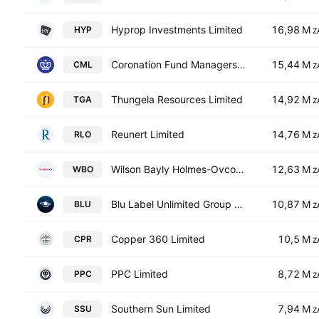
Hyprop Investments Limited
16,98 M
HYP
Z
Coronation Fund Managers Limited
15,44 M
CML
Z
Thungela Resources Limited
14,92 M
TGA
Z
Reunert Limited
14,76 M
RLO
Z
Wilson Bayly Holmes-Ovcon Limited
12,63 M
WBO
Z
Blu Label Unlimited Group Ltd
10,87 M
BLU
Z
Copper 360 Limited
10,5 M
CPR
Z
PPC Limited
8,72 M
PPC
Z
Southern Sun Limited
7,94 M
SSU
Z