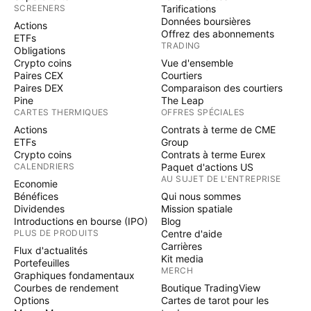
SCREENERS
Tarifications
Données boursières
Actions
Offrez des abonnements
ETFs
TRADING
Obligations
Crypto coins
Vue d'ensemble
Paires CEX
Courtiers
Paires DEX
Comparaison des courtiers
Pine
The Leap
CARTES THERMIQUES
OFFRES SPÉCIALES
Actions
Contrats à terme de CME
ETFs
Group
Crypto coins
Contrats à terme Eurex
CALENDRIERS
Paquet d'actions US
AU SUJET DE L'ENTREPRISE
Economie
Bénéfices
Qui nous sommes
Dividendes
Mission spatiale
Introductions en bourse (IPO)
Blog
PLUS DE PRODUITS
Centre d'aide
Carrières
Flux d'actualités
Kit media
Portefeuilles
MERCH
Graphiques fondamentaux
Courbes de rendement
Boutique TradingView
Options
Cartes de tarot pour les