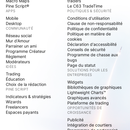
Macro Maps
traders
Pine Script®
Le C63 TradeTime
APPS
POLITIQUES & SÉCURITÉ
Mobile
Conditions d'utilisation
Desktop
Clause de non-responsabilité
COMMUNAUTÉ
Politique de confidentialité
Politique en matière de
Réseau social
cookies
Mur d'Amour
Déclaration d'accessibilité
Parrainer un ami
Conseils de sécurité
Programme Créateur
Programme de chasse aux
Règlement
bugs
Modérateurs
Page du statut
IDÉES
SOLUTIONS POUR LES
Trading
ENTREPRISES
Éducation
Widgets
Choix de la rédaction
Bibliothèques de graphiques
PINE SCRIPT
Lightweight Charts™
Indicateurs & stratégies
Graphiques avancés
Wizards
Plateforme de trading
Freelancers
OPPORTUNITÉS DE
Espaces payants
CROISSANCE
Publicité
Intégration de courtiers