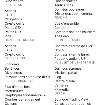
Supercharts
Fonctionnalités
SCREENERS
Tarifications
Données boursières
Actions
Offrez des abonnements
ETFs
TRADING
Obligations
Crypto coins
Vue d'ensemble
Paires CEX
Courtiers
Paires DEX
Comparaison des courtiers
Pine
The Leap
CARTES THERMIQUES
OFFRES SPÉCIALES
Actions
Contrats à terme de CME
ETFs
Group
Crypto coins
Contrats à terme Eurex
CALENDRIERS
Paquet d'actions US
AU SUJET DE L'ENTREPRISE
Economie
Bénéfices
Qui nous sommes
Dividendes
Mission spatiale
Introductions en bourse (IPO)
Blog
PLUS DE PRODUITS
Centre d'aide
Carrières
Flux d'actualités
Kit media
Portefeuilles
MERCH
Graphiques fondamentaux
Courbes de rendement
Boutique TradingView
Options
Cartes de tarot pour les