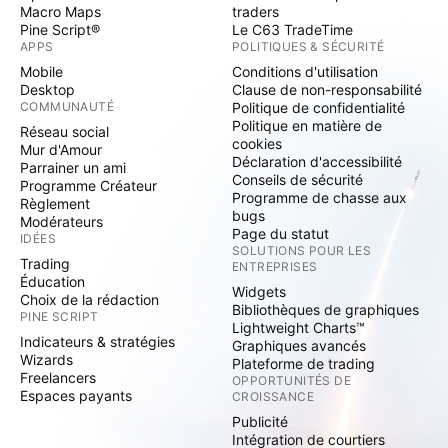
Macro Maps
traders
Pine Script®
Le C63 TradeTime
APPS
POLITIQUES & SÉCURITÉ
Mobile
Conditions d'utilisation
Desktop
Clause de non-responsabilité
COMMUNAUTÉ
Politique de confidentialité
Politique en matière de
Réseau social
cookies
Mur d'Amour
Déclaration d'accessibilité
Parrainer un ami
Conseils de sécurité
Programme Créateur
Programme de chasse aux
Règlement
bugs
Modérateurs
Page du statut
IDÉES
SOLUTIONS POUR LES
Trading
ENTREPRISES
Éducation
Widgets
Choix de la rédaction
Bibliothèques de graphiques
PINE SCRIPT
Lightweight Charts™
Indicateurs & stratégies
Graphiques avancés
Wizards
Plateforme de trading
Freelancers
OPPORTUNITÉS DE
Espaces payants
CROISSANCE
Publicité
Intégration de courtiers