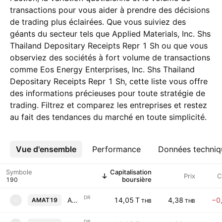
transactions pour vous aider à prendre des décisions
de trading plus éclairées. Que vous suiviez des
géants du secteur tels que Applied Materials, Inc. Shs
Thailand Depositary Receipts Repr 1 Sh ou que vous
observiez des sociétés à fort volume de transactions
comme Eos Energy Enterprises, Inc. Shs Thailand
Depositary Receipts Repr 1 Sh, cette liste vous offre
des informations précieuses pour toute stratégie de
trading. Filtrez et comparez les entreprises et restez
au fait des tendances du marché en toute simplicité.
Vue d'ensemble
Plus
Performance
Données techniq
Symbole
Capitalisation
Prix
C
boursière
DR
Applied Materials, Inc. Shs Thailand Depositary Receipts Repr 1 Sh
14,05 T
4,38
−0
AMAT19
A
THB
THB
DR