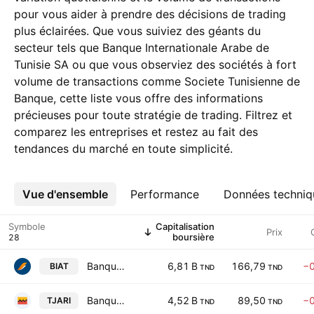
pour vous aider à prendre des décisions de trading
plus éclairées. Que vous suiviez des géants du
secteur tels que Banque Internationale Arabe de
Tunisie SA ou que vous observiez des sociétés à fort
volume de transactions comme Societe Tunisienne de
Banque, cette liste vous offre des informations
précieuses pour toute stratégie de trading. Filtrez et
comparez les entreprises et restez au fait des
tendances du marché en toute simplicité.
Vue d'ensemble
Plus
Performance
Données techniq
Symbole
Capitalisation
Prix
boursière
Banque Internationale Arabe de Tunisie SA
6,81 B
166,79
−
BIAT
TND
TND
Banque Attijari de Tunisie SA
4,52 B
89,50
−
TJARI
TND
TND