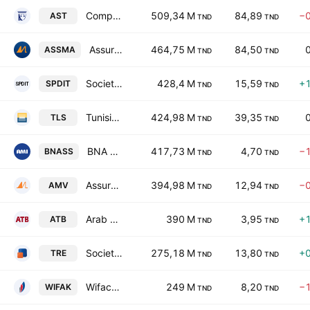
Compagnie d'Assurances & de Reassurances SA
509,34 M
84,89
−
AST
TND
TND
Assurances Maghrebia S.A
464,75 M
84,50
ASSMA
TND
TND
Societe de Placements et de Developpement Industriel et Touristique SA
428,4 M
15,59
+
SPDIT
TND
TND
Tunisie Leasing & Factoring SA
424,98 M
39,35
TLS
TND
TND
BNA Assurances
417,73 M
4,70
−
BNASS
TND
TND
Assurances Maghrebia Vie
394,98 M
12,94
−
AMV
TND
TND
Arab Tunisian Bank SA
390 M
3,95
+
ATB
TND
TND
Societe Tunisienne de Reassurance
275,18 M
13,80
+
TRE
TND
TND
Wifack International Bank SA
249 M
8,20
−
WIFAK
TND
TND