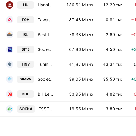
Hannibal Lease SA
136,61 M
12,29
−
HL
TND
TND
Tawasol Group Holding SA
87,48 M
0,81
−
TGH
TND
TND
Best Lease
78,38 M
2,60
−
BL
TND
TND
Societe Immobiliere Tuniso-Seoudienne SA
67,86 M
4,50
+
SITS
TND
TND
Tuninvest SICAR SA
41,87 M
43,34
TINV
TND
TND
Societe Immobiliere et de participations SA
39,05 M
35,50
+
SIMPA
TND
TND
BH Leasing SA
33,95 M
4,82
−
BHL
TND
TND
ESSOUKNA Societe Anonyme
19,55 M
3,80
−
SOKNA
TND
TND