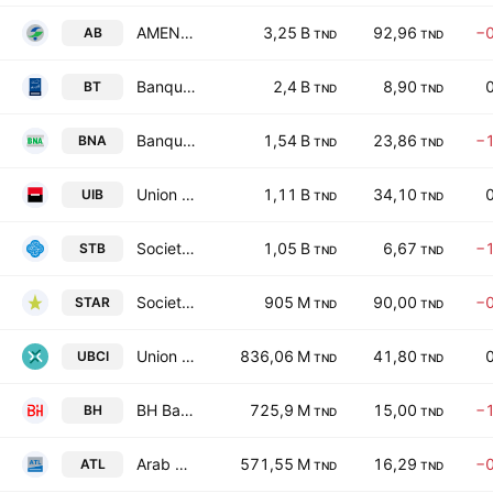
AMEN BANK SA
3,25 B
92,96
−
AB
TND
TND
Banque de Tunisie SA
2,4 B
8,90
BT
TND
TND
Banque Nationale Agricole
1,54 B
23,86
−
BNA
TND
TND
Union Internationale de Banques
1,11 B
34,10
UIB
TND
TND
Societe Tunisienne de Banque
1,05 B
6,67
−
STB
TND
TND
Societe Tunisienne d'Assurances et de Reassurances
905 M
90,00
−
STAR
TND
TND
Union Bancaire pour le Commerce et l'Industrie SA
836,06 M
41,80
UBCI
TND
TND
BH Bank
725,9 M
15,00
−
BH
TND
TND
Arab Tunisian Lease SA
571,55 M
16,29
−
ATL
TND
TND