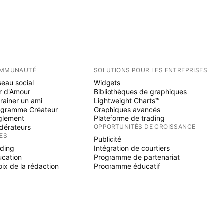
MMUNAUTÉ
SOLUTIONS POUR LES ENTREPRISES
eau social
Widgets
r d'Amour
Bibliothèques de graphiques
rainer un ami
Lightweight Charts™
ogramme Créateur
Graphiques avancés
glement
Plateforme de trading
dérateurs
OPPORTUNITÉS DE CROISSANCE
ÉES
Publicité
ading
Intégration de courtiers
ucation
Programme de partenariat
ix de la rédaction
Programme éducatif
NE SCRIPT
icateurs & stratégies
zards
elancers
paces payants