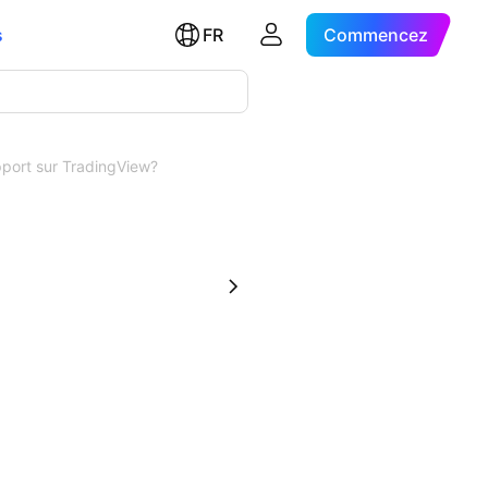
s
FR
Commencez
pport sur TradingView?