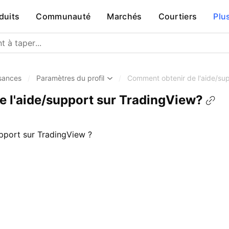
duits
Communauté
Marchés
Courtiers
Plu
sances
/
Paramètres du profil
/
Comment obtenir de l'aide/su
 l'aide/support sur TradingView?
pport sur TradingView ?