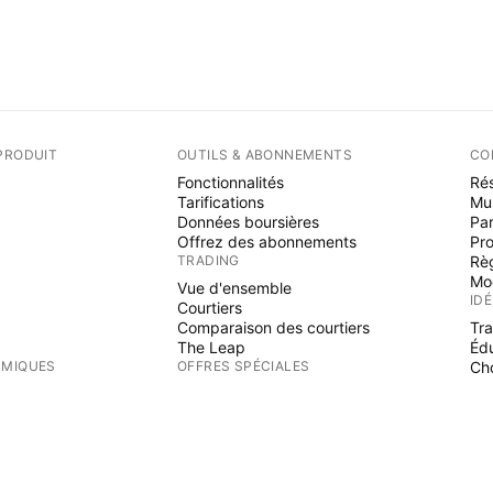
PRODUIT
OUTILS & ABONNEMENTS
CO
Fonctionnalités
Rés
Tarifications
Mu
Données boursières
Par
Offrez des abonnements
Pr
TRADING
Rè
Mo
Vue d'ensemble
ID
Courtiers
Comparaison des courtiers
Tr
The Leap
Éd
RMIQUES
OFFRES SPÉCIALES
Cho
PI
Contrats à terme de CME Group
Contrats à terme Eurex
Ind
Paquet d'actions US
Wi
S
AU SUJET DE L'ENTREPRISE
Fre
Es
Qui nous sommes