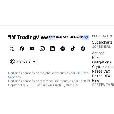
PLUS QU'UN 
FAIT PAR DES HUMAINS
Supercharts
SCREENERS
Actions
ETFs
Français
Obligations
Crypto coins
Paires CEX
Certaines données de marché sont fournies par
ICE Data
Paires DEX
Services
.
Pine
Certaines données de référence sont fournies par FactSet.
CARTES THE
Copyright © 2026 FactSet Research Systems Inc.
Copyright © 2026, American Bankers Association. Base
Actions
de données CUSIP fournie par FactSet Research Systems
ETFs
Inc. Tous droits réservés.
Crypto coins
Documents déposés auprès de la SEC et autres documents
CALENDRIER
fournis par
Quartr
.
© 2026 TradingView, Inc.
Economie