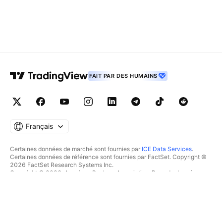
FAIT PAR DES HUMAINS
Français
Certaines données de marché sont fournies par
ICE Data Services
.
Certaines données de référence sont fournies par FactSet. Copyright ©
2026 FactSet Research Systems Inc.
Copyright © 2026, American Bankers Association. Base de données
CUSIP fournie par FactSet Research Systems Inc. Tous droits réservés.
Documents déposés auprès de la SEC et autres documents fournis par
Quartr
.
© 2026 TradingView, Inc.