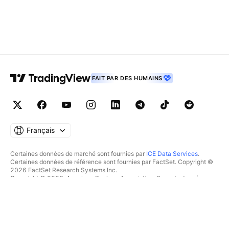
FAIT PAR DES HUMAINS
Français
Certaines données de marché sont fournies par
ICE Data Services
.
Certaines données de référence sont fournies par FactSet. Copyright ©
2026 FactSet Research Systems Inc.
Copyright © 2026, American Bankers Association. Base de données
CUSIP fournie par FactSet Research Systems Inc. Tous droits réservés.
Documents déposés auprès de la SEC et autres documents fournis par
Quartr
.
© 2026 TradingView, Inc.