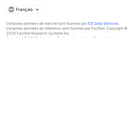
Français
Certaines données de marché sont fournies par
ICE Data Services
.
Certaines données de référence sont fournies par FactSet. Copyright ©
2026 FactSet Research Systems Inc.
Copyright © 2026, American Bankers Association. Base de données
CUSIP fournie par FactSet Research Systems Inc. Tous droits réservés.
Documents déposés auprès de la SEC et autres documents fournis par
Quartr
.
© 2026 TradingView, Inc.
PLUS QU'UN PRODUIT
OUTILS & ABONNEMENTS
Supercharts
Fonctionnalités
SCREENERS
Tarifications
Données boursières
Actions
Offrez des abonnements
ETFs
TRADING
Obligations
Crypto coins
Vue d'ensemble
Paires CEX
Courtiers
Paires DEX
Comparaison des courtiers
Pine
The Leap
CARTES THERMIQUES
OFFRES SPÉCIALES