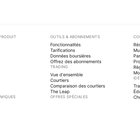
PRODUIT
OUTILS & ABONNEMENTS
CO
Fonctionnalités
Rés
Tarifications
Mu
Données boursières
Par
Offrez des abonnements
Pr
TRADING
Rè
Mo
Vue d'ensemble
ID
Courtiers
Comparaison des courtiers
Tr
The Leap
Éd
RMIQUES
OFFRES SPÉCIALES
Cho
PI
Contrats à terme de CME Group
Contrats à terme Eurex
Ind
Paquet d'actions US
Wi
S
AU SUJET DE L'ENTREPRISE
Fre
Es
Qui nous sommes
Mission spatiale