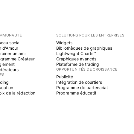
MMUNAUTÉ
SOLUTIONS POUR LES ENTREPRISES
eau social
Widgets
r d'Amour
Bibliothèques de graphiques
rainer un ami
Lightweight Charts™
ogramme Créateur
Graphiques avancés
glement
Plateforme de trading
dérateurs
OPPORTUNITÉS DE CROISSANCE
ÉES
Publicité
ading
Intégration de courtiers
ucation
Programme de partenariat
ix de la rédaction
Programme éducatif
NE SCRIPT
icateurs & stratégies
zards
elancers
paces payants