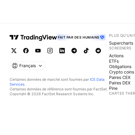
PLUS QU'UN 
FAIT PAR DES HUMAINS
Supercharts
SCREENERS
Actions
ETFs
Français
Obligations
Crypto coins
Paires CEX
Certaines données de marché sont fournies par
ICE Data
Paires DEX
Services
.
Pine
Certaines données de référence sont fournies par FactSet.
CARTES THE
Copyright © 2026 FactSet Research Systems Inc.
Copyright © 2026, American Bankers Association. Base
Actions
de données CUSIP fournie par FactSet Research Systems
ETFs
Inc. Tous droits réservés.
Crypto coins
Documents déposés auprès de la SEC et autres documents
CALENDRIER
fournis par
Quartr
.
© 2026 TradingView, Inc.
Economie
Bénéfices