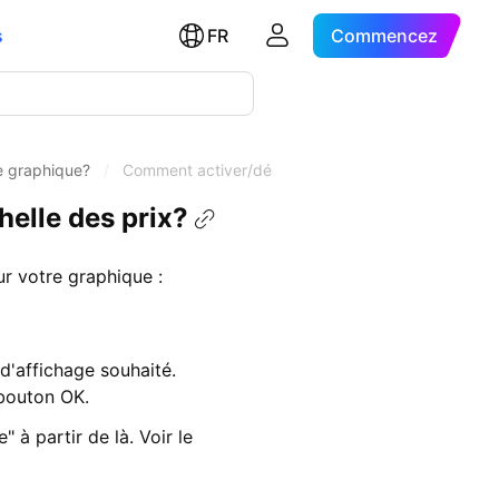
s
FR
Commencez
le graphique?
/
Comment activer/désactiver le libellé de la devise s
helle des prix?
ur votre graphique :
d'affichage souhaité.
 bouton OK.
 à partir de là. Voir le