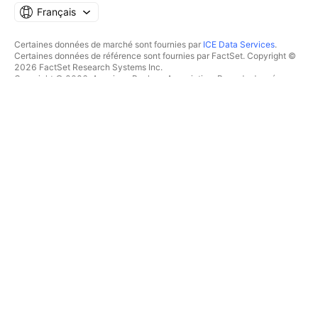
Français
Certaines données de marché sont fournies par
ICE Data Services
.
Certaines données de référence sont fournies par FactSet. Copyright ©
2026 FactSet Research Systems Inc.
Copyright © 2026, American Bankers Association. Base de données
CUSIP fournie par FactSet Research Systems Inc. Tous droits réservés.
Documents déposés auprès de la SEC et autres documents fournis par
Quartr
.
© 2026 TradingView, Inc.
PLUS QU'UN PRODUIT
OUTILS & ABONNEMENTS
Supercharts
Fonctionnalités
SCREENERS
Tarifications
Données boursières
Actions
Offrez des abonnements
ETFs
TRADING
Obligations
Crypto coins
Vue d'ensemble
Paires CEX
Courtiers
Paires DEX
Comparaison des courtiers
Pine
The Leap
CARTES THERMIQUES
OFFRES SPÉCIALES