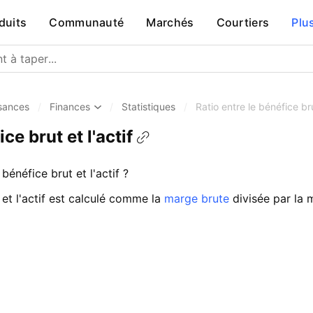
duits
Communauté
Marchés
Courtiers
Plu
sances
/
Finances
/
Statistiques
/
Ratio entre le bénéfice brut
ce brut et l'actif
bénéfice brut et l'actif ?
 et l'actif est calculé comme la
marge brute
divisée par la 