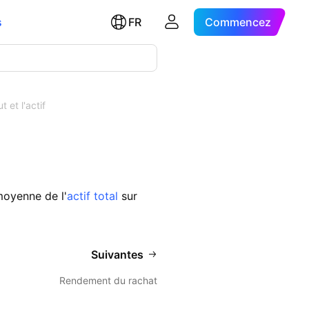
s
FR
Commencez
 et l'actif
moyenne de l'
actif total
sur
Suivantes
Rendement du rachat