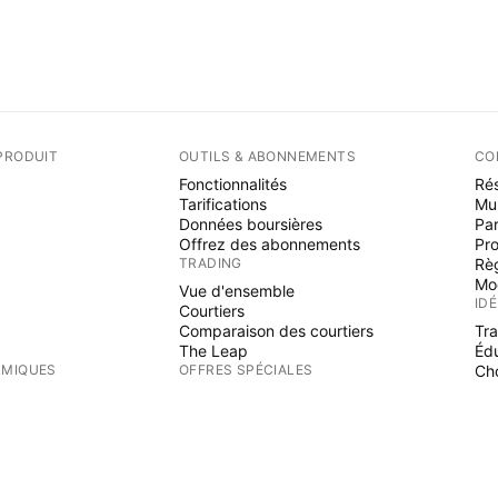
PRODUIT
OUTILS & ABONNEMENTS
CO
Fonctionnalités
Rés
Tarifications
Mu
Données boursières
Par
Offrez des abonnements
Pr
TRADING
Rè
Mo
Vue d'ensemble
ID
Courtiers
Comparaison des courtiers
Tr
The Leap
Éd
RMIQUES
OFFRES SPÉCIALES
Cho
PI
Contrats à terme de CME Group
Contrats à terme Eurex
Ind
Paquet d'actions US
Wi
S
AU SUJET DE L'ENTREPRISE
Fre
Es
Qui nous sommes