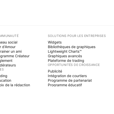
MMUNAUTÉ
SOLUTIONS POUR LES ENTREPRISES
eau social
Widgets
r d'Amour
Bibliothèques de graphiques
rainer un ami
Lightweight Charts™
ogramme Créateur
Graphiques avancés
glement
Plateforme de trading
dérateurs
OPPORTUNITÉS DE CROISSANCE
ÉES
Publicité
ading
Intégration de courtiers
ucation
Programme de partenariat
ix de la rédaction
Programme éducatif
NE SCRIPT
icateurs & stratégies
zards
elancers
paces payants