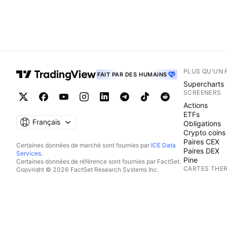
PLUS QU'UN 
FAIT PAR DES HUMAINS
Supercharts
SCREENERS
Actions
ETFs
Français
Obligations
Crypto coins
Paires CEX
Certaines données de marché sont fournies par
ICE Data
Paires DEX
Services
.
Pine
Certaines données de référence sont fournies par FactSet.
CARTES THE
Copyright © 2026 FactSet Research Systems Inc.
Copyright © 2026, American Bankers Association. Base
Actions
de données CUSIP fournie par FactSet Research Systems
ETFs
Inc. Tous droits réservés.
Crypto coins
Documents déposés auprès de la SEC et autres documents
CALENDRIER
fournis par
Quartr
.
© 2026 TradingView, Inc.
Economie