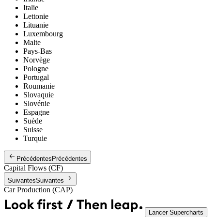
Italie
Lettonie
Lituanie
Luxembourg
Malte
Pays-Bas
Norvège
Pologne
Portugal
Roumanie
Slovaquie
Slovénie
Espagne
Suède
Suisse
Turquie
Précédentes
Précédentes
Capital Flows (CF)
Suivantes
Suivantes
Car Production (CAP)
Lancer Supercharts