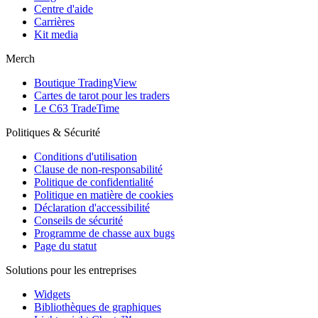
Centre d'aide
Carrières
Kit media
Merch
Boutique TradingView
Cartes de tarot pour les traders
Le C63 TradeTime
Politiques & Sécurité
Conditions d'utilisation
Clause de non-responsabilité
Politique de confidentialité
Politique en matière de cookies
Déclaration d'accessibilité
Conseils de sécurité
Programme de chasse aux bugs
Page du statut
Solutions pour les entreprises
Widgets
Bibliothèques de graphiques