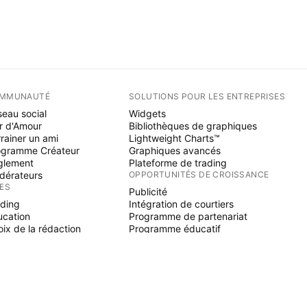
MMUNAUTÉ
SOLUTIONS POUR LES ENTREPRISES
eau social
Widgets
r d'Amour
Bibliothèques de graphiques
rainer un ami
Lightweight Charts™
ogramme Créateur
Graphiques avancés
glement
Plateforme de trading
dérateurs
OPPORTUNITÉS DE CROISSANCE
ÉES
Publicité
ading
Intégration de courtiers
ucation
Programme de partenariat
ix de la rédaction
Programme éducatif
NE SCRIPT
icateurs & stratégies
zards
elancers
paces payants