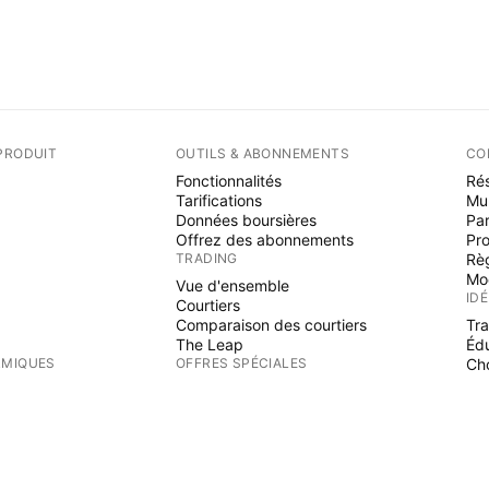
PRODUIT
OUTILS & ABONNEMENTS
CO
Fonctionnalités
Rés
Tarifications
Mu
Données boursières
Par
Offrez des abonnements
Pr
TRADING
Rè
Mo
Vue d'ensemble
ID
Courtiers
Comparaison des courtiers
Tr
The Leap
Éd
RMIQUES
OFFRES SPÉCIALES
Cho
PI
Contrats à terme de CME Group
Contrats à terme Eurex
Ind
Paquet d'actions US
Wi
S
AU SUJET DE L'ENTREPRISE
Fre
Es
Qui nous sommes