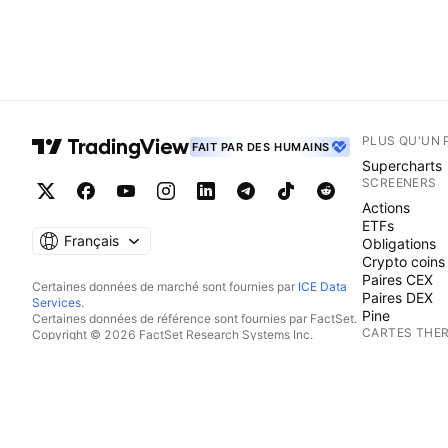
PLUS QU'UN 
FAIT PAR DES HUMAINS
Supercharts
SCREENERS
Actions
ETFs
Français
Obligations
Crypto coins
Paires CEX
Certaines données de marché sont fournies par
ICE Data
Paires DEX
Services
.
Pine
Certaines données de référence sont fournies par FactSet.
CARTES THE
Copyright © 2026 FactSet Research Systems Inc.
Copyright © 2026, American Bankers Association. Base
Actions
de données CUSIP fournie par FactSet Research Systems
ETFs
Inc. Tous droits réservés.
Crypto coins
Documents déposés auprès de la SEC et autres documents
CALENDRIER
fournis par
Quartr
.
© 2026 TradingView, Inc.
Economie