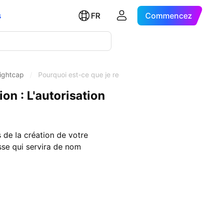
s
FR
Commencez
Eightcap
/
Pourquoi est-ce que je reçois l'erreur "Échec de la conn
on : L'autorisation
s de la création de votre
se qui servira de nom