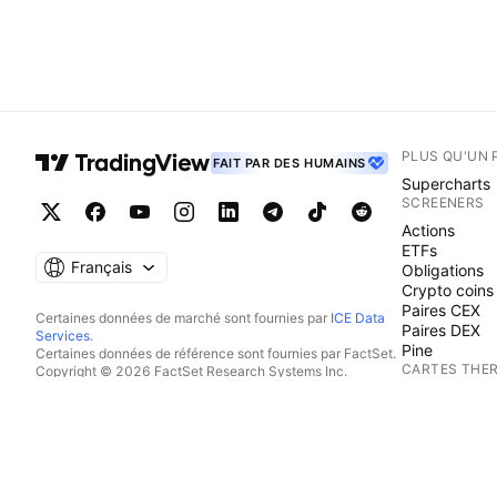
PLUS QU'UN 
FAIT PAR DES HUMAINS
Supercharts
SCREENERS
Actions
ETFs
Français
Obligations
Crypto coins
Paires CEX
Certaines données de marché sont fournies par
ICE Data
Paires DEX
Services
.
Pine
Certaines données de référence sont fournies par FactSet.
CARTES THE
Copyright © 2026 FactSet Research Systems Inc.
Copyright © 2026, American Bankers Association. Base
Actions
de données CUSIP fournie par FactSet Research Systems
ETFs
Inc. Tous droits réservés.
Crypto coins
Documents déposés auprès de la SEC et autres documents
CALENDRIER
fournis par
Quartr
.
© 2026 TradingView, Inc.
Economie