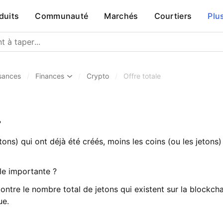
duits
Communauté
Marchés
Courtiers
Plu
sances
/
Finances
/
Crypto
/
Offre totale
?
ons) qui ont déjà été créés, moins les coins (ou les jetons) 
lle importante ?
montre le nombre total de jetons qui existent sur la blockcha
ue.