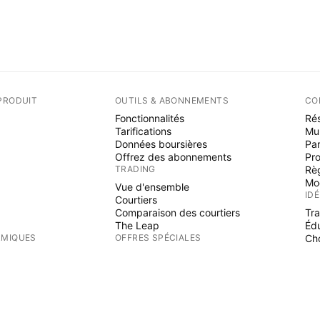
PRODUIT
OUTILS & ABONNEMENTS
CO
Fonctionnalités
Rés
Tarifications
Mu
Données boursières
Par
Offrez des abonnements
Pr
TRADING
Rè
Mo
Vue d'ensemble
ID
Courtiers
Comparaison des courtiers
Tr
The Leap
Éd
RMIQUES
OFFRES SPÉCIALES
Cho
PI
Contrats à terme de CME Group
Contrats à terme Eurex
Ind
Paquet d'actions US
Wi
S
AU SUJET DE L'ENTREPRISE
Fre
Es
Qui nous sommes