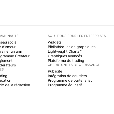
MMUNAUTÉ
SOLUTIONS POUR LES ENTREPRISES
eau social
Widgets
r d'Amour
Bibliothèques de graphiques
rainer un ami
Lightweight Charts™
ogramme Créateur
Graphiques avancés
glement
Plateforme de trading
dérateurs
OPPORTUNITÉS DE CROISSANCE
ÉES
Publicité
ading
Intégration de courtiers
ucation
Programme de partenariat
ix de la rédaction
Programme éducatif
NE SCRIPT
icateurs & stratégies
zards
elancers
paces payants