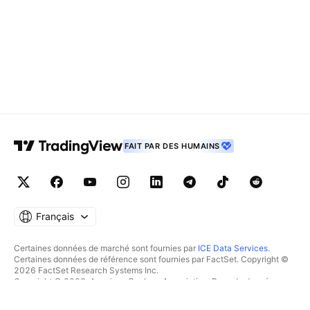
FAIT PAR DES HUMAINS
Français
Certaines données de marché sont fournies par
ICE Data Services
.
Certaines données de référence sont fournies par FactSet. Copyright ©
2026 FactSet Research Systems Inc.
Copyright © 2026, American Bankers Association. Base de données
CUSIP fournie par FactSet Research Systems Inc. Tous droits réservés.
Documents déposés auprès de la SEC et autres documents fournis par