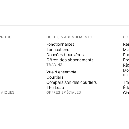
PRODUIT
OUTILS & ABONNEMENTS
CO
Fonctionnalités
Rés
Tarifications
Mu
Données boursières
Par
Offrez des abonnements
Pr
TRADING
Rè
Mo
Vue d'ensemble
ID
Courtiers
Comparaison des courtiers
Tr
The Leap
Éd
RMIQUES
OFFRES SPÉCIALES
Cho
PI
Contrats à terme de CME Group
Contrats à terme Eurex
Ind
Paquet d'actions US
Wi
S
AU SUJET DE L'ENTREPRISE
Fre
Es
Qui nous sommes
Mission spatiale