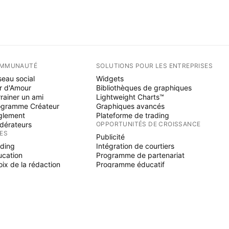
MMUNAUTÉ
SOLUTIONS POUR LES ENTREPRISES
eau social
Widgets
r d'Amour
Bibliothèques de graphiques
rainer un ami
Lightweight Charts™
ogramme Créateur
Graphiques avancés
glement
Plateforme de trading
dérateurs
OPPORTUNITÉS DE CROISSANCE
ÉES
Publicité
ading
Intégration de courtiers
ucation
Programme de partenariat
ix de la rédaction
Programme éducatif
NE SCRIPT
icateurs & stratégies
zards
elancers
paces payants