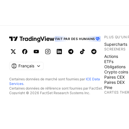
PLUS QU'UN 
FAIT PAR DES HUMAINS
Supercharts
SCREENERS
Actions
ETFs
Français
Obligations
Crypto coins
Paires CEX
Certaines données de marché sont fournies par
ICE Data
Paires DEX
Services
.
Pine
Certaines données de référence sont fournies par FactSet.
CARTES THE
Copyright © 2026 FactSet Research Systems Inc.
Copyright © 2026, American Bankers Association. Base
Actions
de données CUSIP fournie par FactSet Research Systems
ETFs
Inc. Tous droits réservés.
Crypto coins
Documents déposés auprès de la SEC et autres documents
CALENDRIER
fournis par
Quartr
.
© 2026 TradingView, Inc.
Economie
Bénéfices