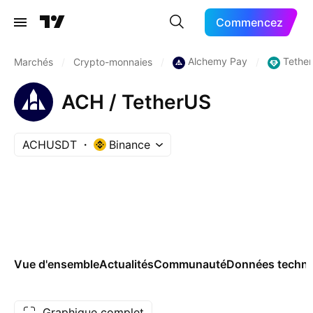
Commencez
Alchemy Pay
Tethe
Marchés
/
Crypto-monnaies
/
/
ACH / TetherUS
ACHUSDT
Binance
Vue d'ensemble
Actualités
Communauté
Données techni
Graphique complet