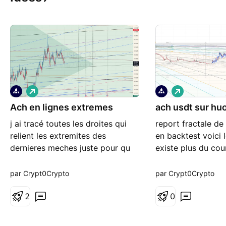
L
L
o
o
Ach en lignes extremes
n
ach usdt sur huo
n
g
g
j ai tracé toutes les droites qui
report fractale d
relient les extremites des
en backtest voici 
dernieres meches juste pour qu
existe plus du cou
on puisse anticiper des moves
ALCHEMY PAY des
possibles cela tisse une sorte de
cotations sur HUO
par Crypt0Crypto
par Crypt0Crypto
toile où le cours peut sauter d
de Gann
une "branche" à l autre ... c est sr
2
0
Huobi et ce graphe n est plus
facile à trouver !