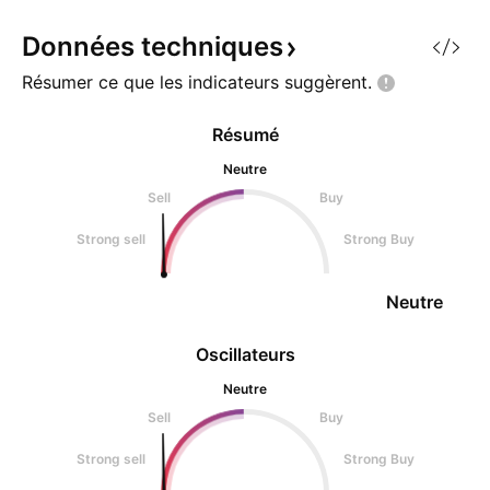
Données
techniques
Résumer ce que les indicateurs
suggèrent.
Résumé
Neutre
Sell
Buy
Strong sell
Strong Buy
Neutre
Oscillateurs
Neutre
Sell
Buy
Strong sell
Strong Buy