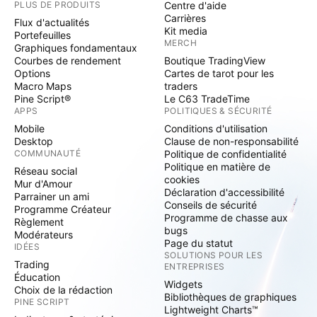
PLUS DE PRODUITS
Centre d'aide
Carrières
Flux d'actualités
Kit media
Portefeuilles
MERCH
Graphiques fondamentaux
Courbes de rendement
Boutique TradingView
Options
Cartes de tarot pour les
Macro Maps
traders
Pine Script®
Le C63 TradeTime
APPS
POLITIQUES & SÉCURITÉ
Mobile
Conditions d'utilisation
Desktop
Clause de non-responsabilité
COMMUNAUTÉ
Politique de confidentialité
Politique en matière de
Réseau social
cookies
Mur d'Amour
Déclaration d'accessibilité
Parrainer un ami
Conseils de sécurité
Programme Créateur
Programme de chasse aux
Règlement
bugs
Modérateurs
Page du statut
IDÉES
SOLUTIONS POUR LES
Trading
ENTREPRISES
Éducation
Widgets
Choix de la rédaction
Bibliothèques de graphiques
PINE SCRIPT
Lightweight Charts™