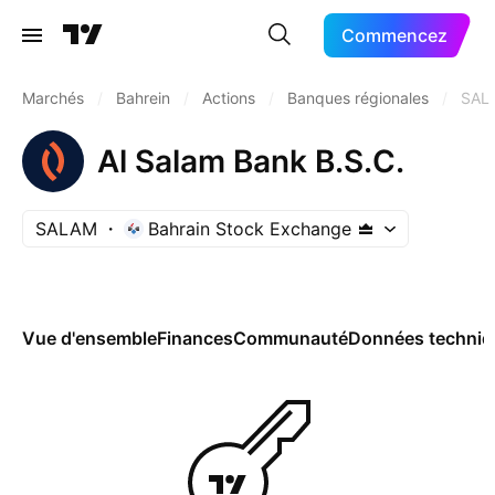
Commencez
Marchés
/
Bahrein
/
Actions
/
Banques régionales
/
SAL
Al Salam Bank B.S.C.
SALAM
Bahrain Stock Exchange
Vue d'ensemble
Finances
Communauté
Données techniq