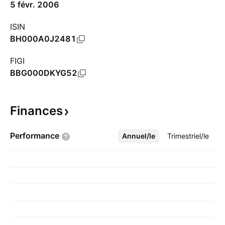
5 févr. 2006
ISIN
BH000A0J2481
FIGI
BBG000DKYG52
Finances
Performance
Annuel/le
Plus
Trimestriel/le