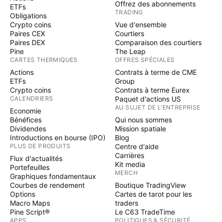
Offrez des abonnements
ETFs
TRADING
Obligations
Crypto coins
Vue d'ensemble
Paires CEX
Courtiers
Paires DEX
Comparaison des courtiers
Pine
The Leap
CARTES THERMIQUES
OFFRES SPÉCIALES
Actions
Contrats à terme de CME
ETFs
Group
Crypto coins
Contrats à terme Eurex
CALENDRIERS
Paquet d'actions US
AU SUJET DE L'ENTREPRISE
Economie
Bénéfices
Qui nous sommes
Dividendes
Mission spatiale
Introductions en bourse (IPO)
Blog
PLUS DE PRODUITS
Centre d'aide
Carrières
Flux d'actualités
Kit media
Portefeuilles
MERCH
Graphiques fondamentaux
Courbes de rendement
Boutique TradingView
Options
Cartes de tarot pour les
Macro Maps
traders
Pine Script®
Le C63 TradeTime
APPS
POLITIQUES & SÉCURITÉ