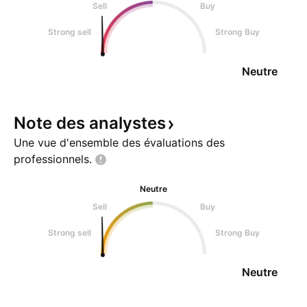
Sell
Buy
Strong sell
Strong Buy
Neutre
Note des
analystes
Une vue d'ensemble des évaluations des
professionnels.
Neutre
Sell
Buy
Strong sell
Strong Buy
Neutre