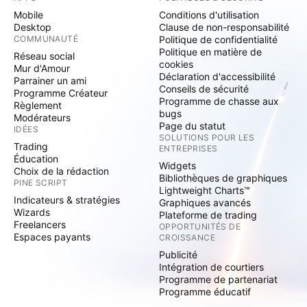
Mobile
Conditions d'utilisation
Desktop
Clause de non-responsabilité
COMMUNAUTÉ
Politique de confidentialité
Politique en matière de
Réseau social
cookies
Mur d'Amour
Déclaration d'accessibilité
Parrainer un ami
Conseils de sécurité
Programme Créateur
Programme de chasse aux
Règlement
bugs
Modérateurs
Page du statut
IDÉES
SOLUTIONS POUR LES
Trading
ENTREPRISES
Éducation
Widgets
Choix de la rédaction
Bibliothèques de graphiques
PINE SCRIPT
Lightweight Charts™
Indicateurs & stratégies
Graphiques avancés
Wizards
Plateforme de trading
Freelancers
OPPORTUNITÉS DE
Espaces payants
CROISSANCE
Publicité
Intégration de courtiers
Programme de partenariat
Programme éducatif