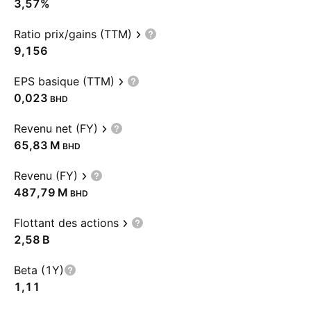
3,57%
Ratio prix/gains (TTM)
9,156
EPS basique (TTM)
0,023
BHD
Revenu net (FY)
‪65,83 M‬
BHD
Revenu (FY)
‪487,79 M‬
BHD
Flottant des actions
‪2,58 B‬
Beta (1Y)
1,11