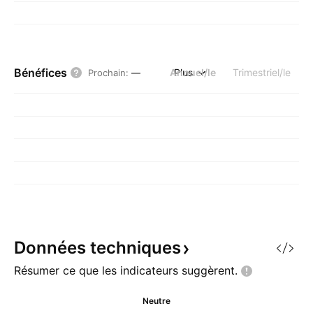
Bénéfices
Annuel/le
Plus
Trimestriel/le
Prochain
:
—
Données
techniques
Résumer ce que les indicateurs
suggèrent.
Neutre