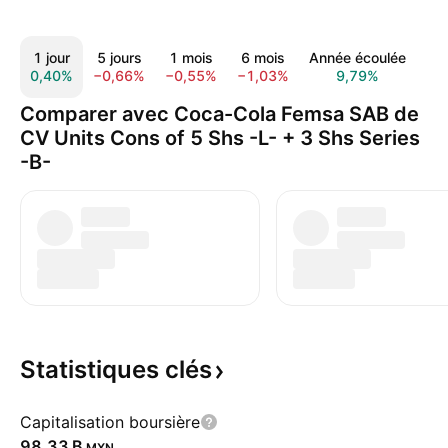
1 jour
5 jours
1 mois
6 mois
Année écoulée
1 
0,40%
−0,66%
−0,55%
−1,03%
9,79%
20
Comparer avec Coca-Cola Femsa SAB de
CV Units Cons of 5 Shs -L- + 3 Shs Series
-B-
Statistiques
clés
Capitalisation boursière
‪98,33 B‬
MXN