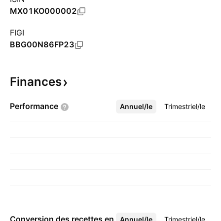
MX01KO000002
FIGI
BBG00N86FP23
Finances
Performance
Annuel/le
Plus
Trimestriel/le
Conversion des recettes en
Annuel/le
Plus
Trimestriel/le