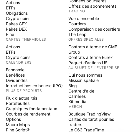
Données boursières
Actions
Offrez des abonnements
ETFs
TRADING
Obligations
Crypto coins
Vue d'ensemble
Paires CEX
Courtiers
Paires DEX
Comparaison des courtiers
Pine
The Leap
CARTES THERMIQUES
OFFRES SPÉCIALES
Actions
Contrats à terme de CME
ETFs
Group
Crypto coins
Contrats à terme Eurex
CALENDRIERS
Paquet d'actions US
AU SUJET DE L'ENTREPRISE
Economie
Bénéfices
Qui nous sommes
Dividendes
Mission spatiale
Introductions en bourse (IPO)
Blog
PLUS DE PRODUITS
Centre d'aide
Carrières
Flux d'actualités
Kit media
Portefeuilles
MERCH
Graphiques fondamentaux
Courbes de rendement
Boutique TradingView
Options
Cartes de tarot pour les
Macro Maps
traders
Pine Script®
Le C63 TradeTime