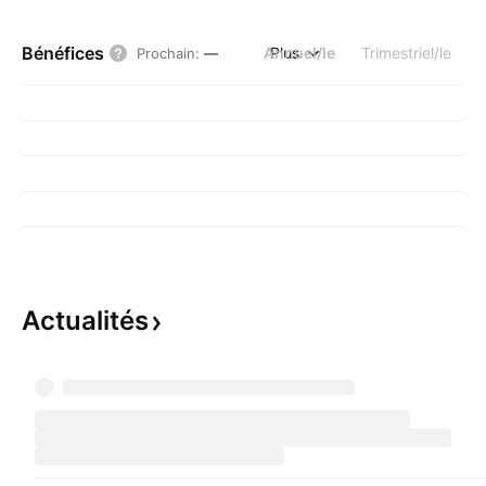
Bénéfices
Annuel/le
Plus
Trimestriel/le
Prochain
:
—
Actualités