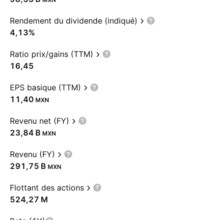
Rendement du dividende (indiqué)
4,13%
Ratio prix/gains (TTM)
16,45
EPS basique (TTM)
11,40
MXN
Revenu net (FY)
‪23,84 B‬
MXN
Revenu (FY)
‪291,75 B‬
MXN
Flottant des actions
‪524,27 M‬