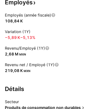
Employés
Employés (année fiscale)
‪108,84 K‬
Variation (1Y)
‪−5,89 K‬
−5,13%
Revenu/Employé (1Y)
‪2,68 M‬
MXN
Revenu net / Employé (1Y)
‪219,08 K‬
MXN
Détails
Secteur
Produits de consommation non durables