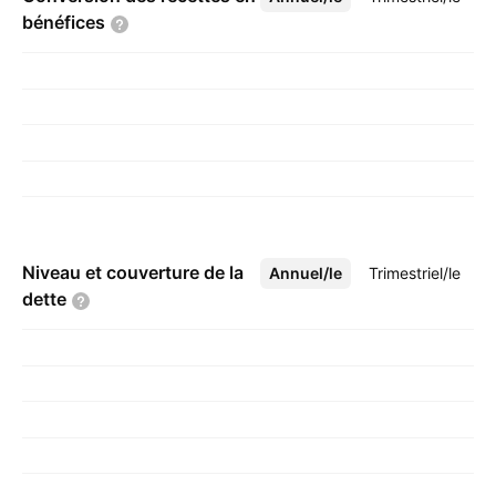
bénéfices
Niveau et couverture de la
Annuel/le
Plus
Trimestriel/le
dette