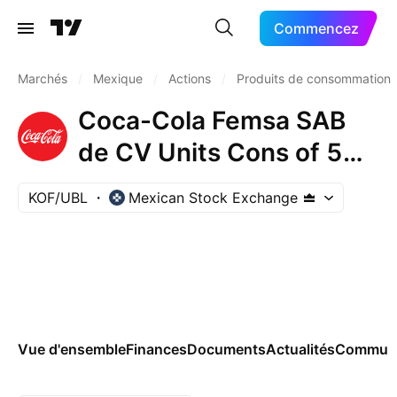
Commencez
Marchés
/
Mexique
/
Actions
/
Produits de consommation 
Coca-Cola Femsa SAB
de CV Units Cons of 5
Shs -L- + 3 Shs Series -
KOF/UBL
Mexican Stock Exchange
B-
Vue d'ensemble
Finances
Documents
Actualités
Commun