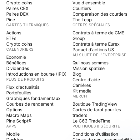
Crypto coins
Vue d'ensemble
Paires CEX
Courtiers
Paires DEX
Comparaison des courtiers
Pine
The Leap
CARTES THERMIQUES
OFFRES SPÉCIALES
Actions
Contrats à terme de CME
ETFs
Group
Crypto coins
Contrats à terme Eurex
CALENDRIERS
Paquet d'actions US
AU SUJET DE L'ENTREPRISE
Economie
Bénéfices
Qui nous sommes
Dividendes
Mission spatiale
Introductions en bourse (IPO)
Blog
PLUS DE PRODUITS
Centre d'aide
Carrières
Flux d'actualités
Kit media
Portefeuilles
MERCH
Graphiques fondamentaux
Courbes de rendement
Boutique TradingView
Options
Cartes de tarot pour les
Macro Maps
traders
Pine Script®
Le C63 TradeTime
APPS
POLITIQUES & SÉCURITÉ
Mobile
Conditions d'utilisation
Desktop
Clause de non-responsabilité