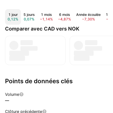
1 jour
5 jours
1 mois
6 mois
Année écoulée
1 a
0,12%
0,07%
−1,14%
−4,87%
−7,30%
−8,
Comparer avec CAD vers NOK
Points de données clés
Volume
—
Clôture précédente