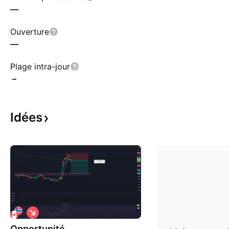
—
Ouverture
—
Plage intra-jour
–
Idées
S
h
Opportunité
o