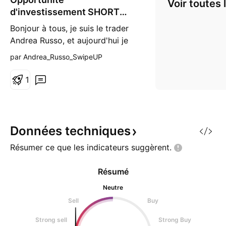
Voir toutes 
r
d'investissement SHORT
t
CAD/NOK 4H
Bonjour à tous, je suis le trader
Andrea Russo, et aujourd'hui je
souhaite vous présenter une
par Andrea_Russo_SwipeUP
opportunité d'investissement
COURT sur CAD/NOK. Avec l'aide
1
de l'indicateur SwipeUP Reversal
Radar Multi-Timeframe Alerts,
nous avons identifié une
configuration qui se distingue par
Données
techniques
son potentiel baissie
Résumer ce que les indicateurs
suggèrent.
Résumé
Neutre
Sell
Buy
Strong sell
Strong Buy