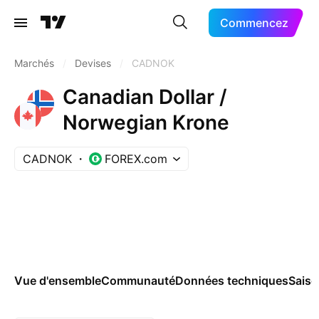
Commencez
Marchés
/
Devises
/
CADNOK
Canadian Dollar /
Norwegian Krone
CADNOK
FOREX.com
Vue d'ensemble
Communauté
Données techniques
Saiso