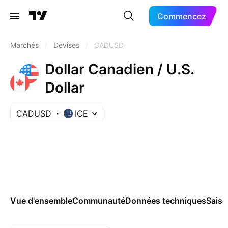
Commencez
Marchés
/
Devises
/
CADUSD
Dollar Canadien / U.S.
Dollar
CADUSD
ICE
Vue d'ensemble
Communauté
Données techniques
Saiso