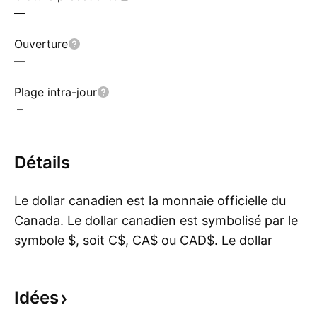
—
Ouverture
—
Plage intra-jour
–
Détails
Le dollar canadien est la monnaie officielle du
Canada. Le dollar canadien est symbolisé par le
symbole $, soit C$, CA$ ou CAD$. Le dollar
Mo
canadien est la cinquième monnaie la plus
détenue au monde, à près de 119 milliards de
Idées
dollars américains. Le code de devise pour le