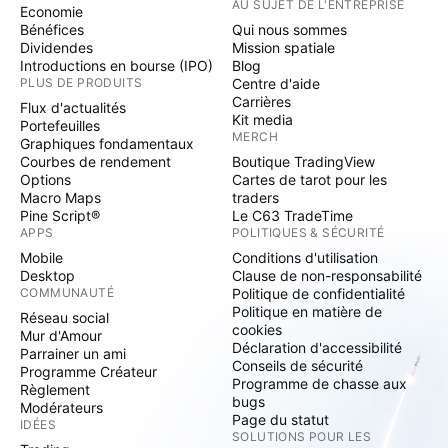
AU SUJET DE L'ENTREPRISE
Economie
Bénéfices
Qui nous sommes
Dividendes
Mission spatiale
Introductions en bourse (IPO)
Blog
PLUS DE PRODUITS
Centre d'aide
Carrières
Flux d'actualités
Kit media
Portefeuilles
MERCH
Graphiques fondamentaux
Courbes de rendement
Boutique TradingView
Options
Cartes de tarot pour les
Macro Maps
traders
Pine Script®
Le C63 TradeTime
APPS
POLITIQUES & SÉCURITÉ
Mobile
Conditions d'utilisation
Desktop
Clause de non-responsabilité
COMMUNAUTÉ
Politique de confidentialité
Politique en matière de
Réseau social
cookies
Mur d'Amour
Déclaration d'accessibilité
Parrainer un ami
Conseils de sécurité
Programme Créateur
Programme de chasse aux
Règlement
bugs
Modérateurs
Page du statut
IDÉES
SOLUTIONS POUR LES