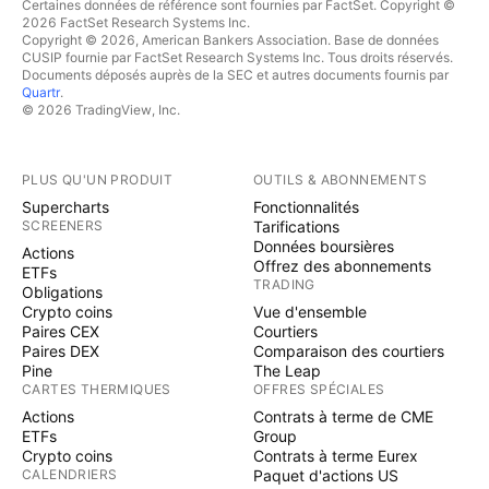
Certaines données de référence sont fournies par FactSet. Copyright ©
2026 FactSet Research Systems Inc.
Copyright © 2026, American Bankers Association. Base de données
CUSIP fournie par FactSet Research Systems Inc. Tous droits réservés.
Documents déposés auprès de la SEC et autres documents fournis par
Quartr
.
© 2026 TradingView, Inc.
PLUS QU'UN PRODUIT
OUTILS & ABONNEMENTS
Supercharts
Fonctionnalités
SCREENERS
Tarifications
Données boursières
Actions
Offrez des abonnements
ETFs
TRADING
Obligations
Crypto coins
Vue d'ensemble
Paires CEX
Courtiers
Paires DEX
Comparaison des courtiers
Pine
The Leap
CARTES THERMIQUES
OFFRES SPÉCIALES
Actions
Contrats à terme de CME
ETFs
Group
Crypto coins
Contrats à terme Eurex
CALENDRIERS
Paquet d'actions US