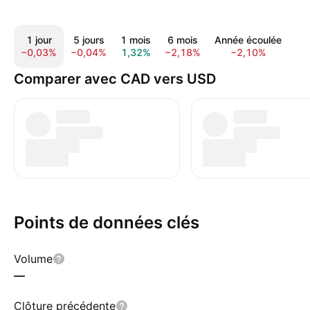
1 jour
5 jours
1 mois
6 mois
Année écoulée
1 
−0,03%
−0,04%
1,32%
−2,18%
−2,10%
−1
Comparer avec CAD vers USD
Points de données clés
Volume
—
Clôture précédente