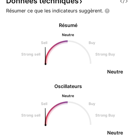
Données
techniques
convaincante, ce scénario
désormais
Résumer ce que les indicateurs
suggèrent.
Résumé
Neutre
Sell
Buy
Strong sell
Strong Buy
Neutre
Oscillateurs
Neutre
Sell
Buy
Strong sell
Strong Buy
Neutre