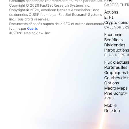
Certaines données de référence sont fournies par FactSet.
CARTES THE
Copyright © 2026 FactSet Research Systems Inc.
Copyright © 2026, American Bankers Association. Base
Actions
de données CUSIP fournie par FactSet Research Systems
ETFs
Inc. Tous droits réservés.
Crypto coins
Documents déposés auprès de la SEC et autres documents
CALENDRIER
fournis par
Quartr
.
© 2026 TradingView, Inc.
Economie
Bénéfices
Dividendes
Introduction
PLUS DE PRO
Flux d'actual
Portefeuilles
Graphiques 
Courbes de 
Options
Macro Maps
Pine Script®
APPS
Mobile
Desktop