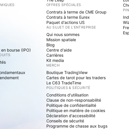
RMIQUES
OFFRES SPÉCIALES
Cho
PI
Contrats à terme de CME Group
Contrats à terme Eurex
Ind
Paquet d'actions US
Wi
S
AU SUJET DE L'ENTREPRISE
Fre
Es
Qui nous sommes
Mission spatiale
Blog
s en bourse (IPO)
Centre d'aide
DUITS
Carrières
Kit media
ités
MERCH
fondamentaux
Boutique TradingView
rendement
Cartes de tarot pour les traders
Le C63 TradeTime
POLITIQUES & SÉCURITÉ
Conditions d'utilisation
Clause de non-responsabilité
Politique de confidentialité
Politique en matière de cookies
Déclaration d'accessibilité
Conseils de sécurité
Programme de chasse aux bugs