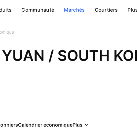
duits
Communauté
Marchés
Courtiers
Plu
nomique
 YUAN / SOUTH K
sonniers
Calendrier économique
Plus