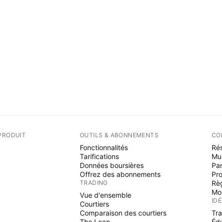
PRODUIT
OUTILS & ABONNEMENTS
CO
Fonctionnalités
Rés
Tarifications
Mu
Données boursières
Par
Offrez des abonnements
Pr
TRADING
Rè
Mo
Vue d'ensemble
ID
Courtiers
Comparaison des courtiers
Tr
The Leap
Éd