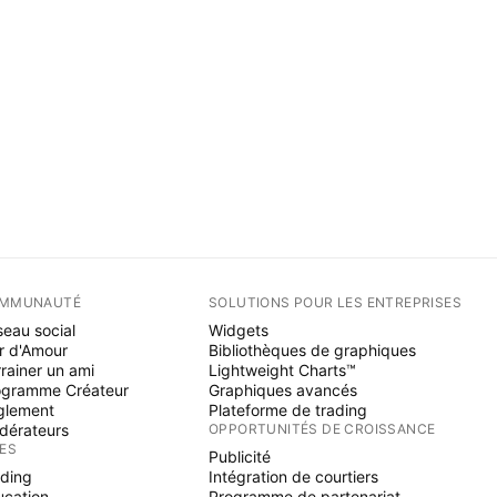
MMUNAUTÉ
SOLUTIONS POUR LES ENTREPRISES
eau social
Widgets
r d'Amour
Bibliothèques de graphiques
rainer un ami
Lightweight Charts™
ogramme Créateur
Graphiques avancés
glement
Plateforme de trading
dérateurs
OPPORTUNITÉS DE CROISSANCE
ÉES
Publicité
ading
Intégration de courtiers
ucation
Programme de partenariat