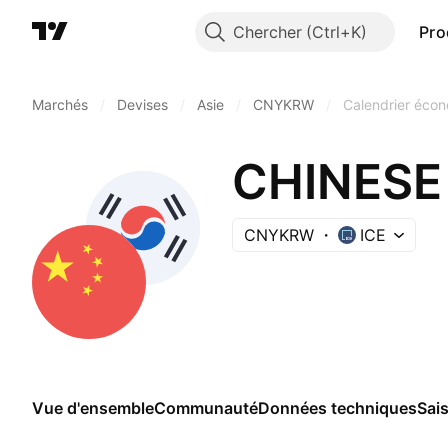
Chercher
Pro
Marchés
/
Devises
/
Asie
/
CNYKRW
/
Calendrier éco
CHINESE
CNYKRW
ICE
Vue d'ensemble
Communauté
Données techniques
Sai