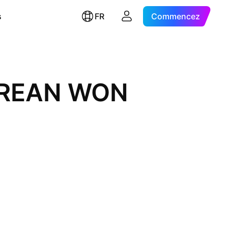
s
FR
Commencez
OREAN WON