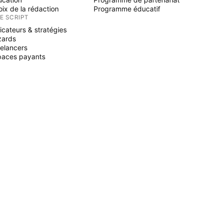
ix de la rédaction
Programme éducatif
NE SCRIPT
icateurs & stratégies
zards
elancers
paces payants