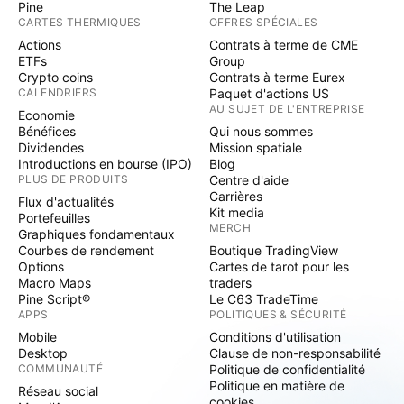
Pine
The Leap
CARTES THERMIQUES
OFFRES SPÉCIALES
Actions
Contrats à terme de CME
ETFs
Group
Crypto coins
Contrats à terme Eurex
CALENDRIERS
Paquet d'actions US
AU SUJET DE L'ENTREPRISE
Economie
Bénéfices
Qui nous sommes
Dividendes
Mission spatiale
Introductions en bourse (IPO)
Blog
PLUS DE PRODUITS
Centre d'aide
Carrières
Flux d'actualités
Kit media
Portefeuilles
MERCH
Graphiques fondamentaux
Courbes de rendement
Boutique TradingView
Options
Cartes de tarot pour les
Macro Maps
traders
Pine Script®
Le C63 TradeTime
APPS
POLITIQUES & SÉCURITÉ
Mobile
Conditions d'utilisation
Desktop
Clause de non-responsabilité
COMMUNAUTÉ
Politique de confidentialité
Politique en matière de
Réseau social
cookies