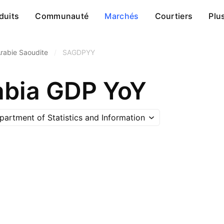
duits
Communauté
Marchés
Courtiers
Plu
Arabie Saoudite
/
SAGDPYY
abia GDP YoY
partment of Statistics and Information