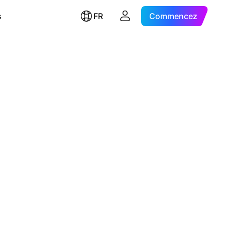
s
FR
Commencez