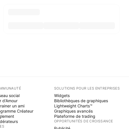
MMUNAUTÉ
SOLUTIONS POUR LES ENTREPRISES
eau social
Widgets
r d'Amour
Bibliothèques de graphiques
rainer un ami
Lightweight Charts™
ogramme Créateur
Graphiques avancés
glement
Plateforme de trading
dérateurs
OPPORTUNITÉS DE CROISSANCE
ÉES
Publicité