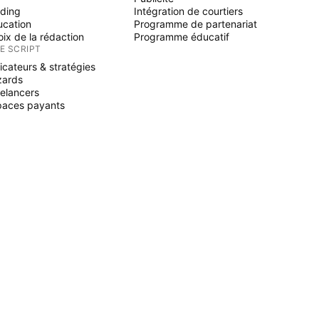
ading
Intégration de courtiers
ucation
Programme de partenariat
ix de la rédaction
Programme éducatif
NE SCRIPT
icateurs & stratégies
zards
elancers
paces payants