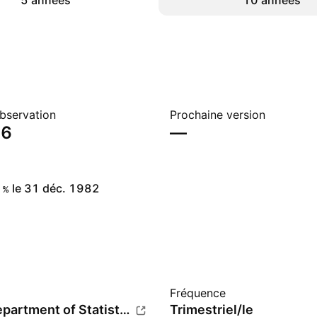
5 années
10 années
bservation
Prochaine version
26
—
le 31 déc. 1982
%
Fréquence
Central Department of Statistics and Information
Trimestriel/le