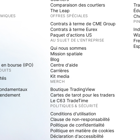
Comparaison des courtiers
Tr
The Leap
Éd
RMIQUES
OFFRES SPÉCIALES
Cho
PI
Contrats à terme de CME Group
Contrats à terme Eurex
Ind
Paquet d'actions US
Wi
S
AU SUJET DE L'ENTREPRISE
Fre
Es
Qui nous sommes
Mission spatiale
Blog
s en bourse (IPO)
Centre d'aide
DUITS
Carrières
Kit media
ités
MERCH
fondamentaux
Boutique TradingView
rendement
Cartes de tarot pour les traders
Le C63 TradeTime
POLITIQUES & SÉCURITÉ
Conditions d'utilisation
Clause de non-responsabilité
Politique de confidentialité
Politique en matière de cookies
Déclaration d'accessibilité