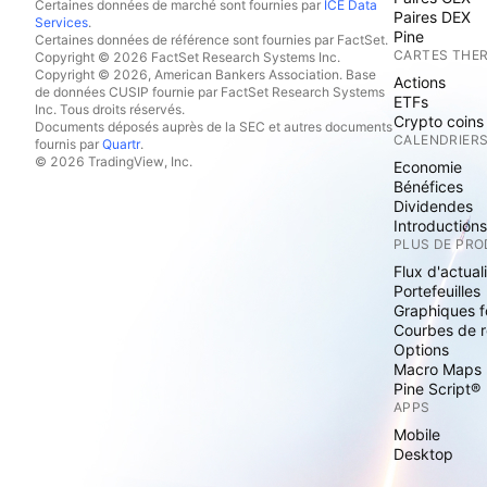
Certaines données de marché sont fournies par
ICE Data
Paires DEX
Services
.
Pine
Certaines données de référence sont fournies par FactSet.
CARTES THE
Copyright © 2026 FactSet Research Systems Inc.
Copyright © 2026, American Bankers Association. Base
Actions
de données CUSIP fournie par FactSet Research Systems
ETFs
Inc. Tous droits réservés.
Crypto coins
Documents déposés auprès de la SEC et autres documents
CALENDRIER
fournis par
Quartr
.
© 2026 TradingView, Inc.
Economie
Bénéfices
Dividendes
Introduction
PLUS DE PRO
Flux d'actual
Portefeuilles
Graphiques 
Courbes de 
Options
Macro Maps
Pine Script®
APPS
Mobile
Desktop