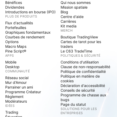
Bénéfices
Qui nous sommes
Dividendes
Mission spatiale
Introductions en bourse (IPO)
Blog
PLUS DE PRODUITS
Centre d'aide
Carrières
Flux d'actualités
Kit media
Portefeuilles
MERCH
Graphiques fondamentaux
Courbes de rendement
Boutique TradingView
Options
Cartes de tarot pour les
Macro Maps
traders
Pine Script®
Le C63 TradeTime
APPS
POLITIQUES & SÉCURITÉ
Mobile
Conditions d'utilisation
Desktop
Clause de non-responsabilité
COMMUNAUTÉ
Politique de confidentialité
Politique en matière de
Réseau social
cookies
Mur d'Amour
Déclaration d'accessibilité
Parrainer un ami
Conseils de sécurité
Programme Créateur
Programme de chasse aux
Règlement
bugs
Modérateurs
Page du statut
IDÉES
SOLUTIONS POUR LES
Trading
ENTREPRISES
Éducation