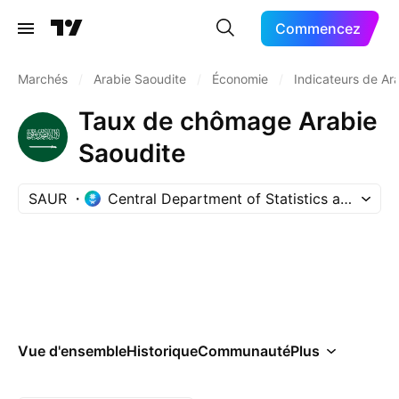
Commencez
Marchés
/
Arabie Saoudite
/
Économie
/
Indicateurs de Ar
Taux de chômage Arabie
Saoudite
SAUR
Central Department of Statistics and Infor
Vue d'ensemble
Historique
Communauté
Plus