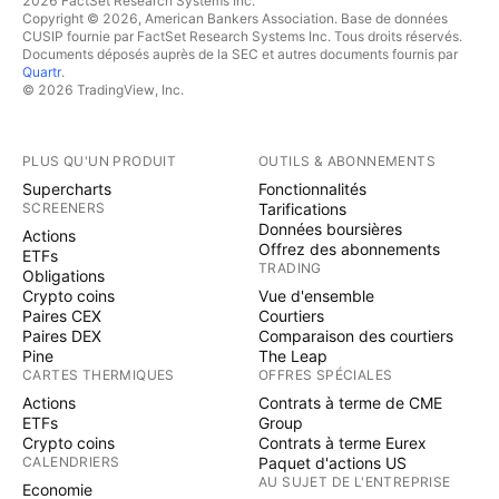
2026 FactSet Research Systems Inc.
Copyright © 2026, American Bankers Association. Base de données
CUSIP fournie par FactSet Research Systems Inc. Tous droits réservés.
Documents déposés auprès de la SEC et autres documents fournis par
Quartr
.
© 2026 TradingView, Inc.
PLUS QU'UN PRODUIT
OUTILS & ABONNEMENTS
Supercharts
Fonctionnalités
SCREENERS
Tarifications
Données boursières
Actions
Offrez des abonnements
ETFs
TRADING
Obligations
Crypto coins
Vue d'ensemble
Paires CEX
Courtiers
Paires DEX
Comparaison des courtiers
Pine
The Leap
CARTES THERMIQUES
OFFRES SPÉCIALES
Actions
Contrats à terme de CME
ETFs
Group
Crypto coins
Contrats à terme Eurex
CALENDRIERS
Paquet d'actions US
AU SUJET DE L'ENTREPRISE
Economie