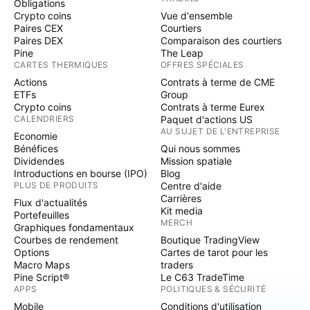
Obligations
Crypto coins
Vue d'ensemble
Paires CEX
Courtiers
Paires DEX
Comparaison des courtiers
Pine
The Leap
CARTES THERMIQUES
OFFRES SPÉCIALES
Actions
Contrats à terme de CME
ETFs
Group
Crypto coins
Contrats à terme Eurex
CALENDRIERS
Paquet d'actions US
AU SUJET DE L'ENTREPRISE
Economie
Bénéfices
Qui nous sommes
Dividendes
Mission spatiale
Introductions en bourse (IPO)
Blog
PLUS DE PRODUITS
Centre d'aide
Carrières
Flux d'actualités
Kit media
Portefeuilles
MERCH
Graphiques fondamentaux
Courbes de rendement
Boutique TradingView
Options
Cartes de tarot pour les
Macro Maps
traders
Pine Script®
Le C63 TradeTime
APPS
POLITIQUES & SÉCURITÉ
Mobile
Conditions d'utilisation