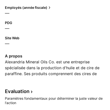
Employés (année fiscale)
—
PDG
—
Site Web
—
A propos
Alexandria Mineral Oils Co. est une entreprise
spécialisée dans la production d'huile et de cire de
paraffine. Ses produits comprennent des cires de
paraffine entièrement raffinées, hydrotraitées et non
hydrotraitées, des huiles pour transformateurs, des
Evaluation
huiles de base, des huiles combustibles et des fluides
pour transmissions automatiques. La société a été
Paramètres fondamentaux pour déterminer la juste valeur de
fondée le 6 mai 1997 et son siège social est situé à
l'action
Alexandrie, en Égypte.