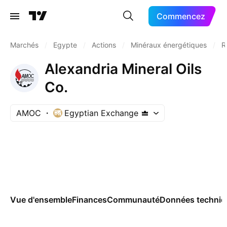
Commencez
Marchés
/
Egypte
/
Actions
/
Minéraux énergétiques
/
R
Alexandria Mineral Oils
Co.
AMOC
Egyptian Exchange
Vue d'ensemble
Finances
Communauté
Données techniq