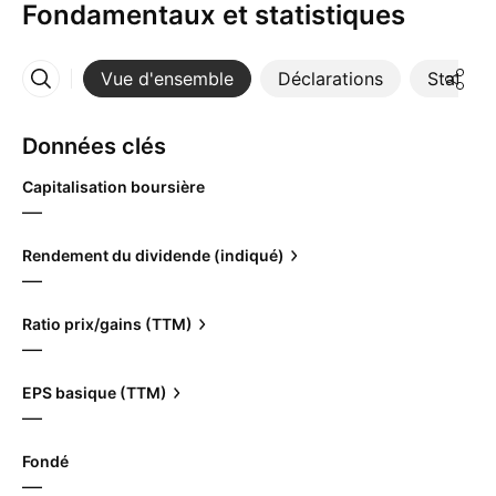
Fondamentaux et statistiques
Vue d'ensemble
Déclarations
Statisti
Plus
Données clés
Capitalisation boursière
—
Rendement du dividende (indiqué)
—
Ratio prix/gains (TTM)
—
EPS basique (TTM)
—
Fondé
—