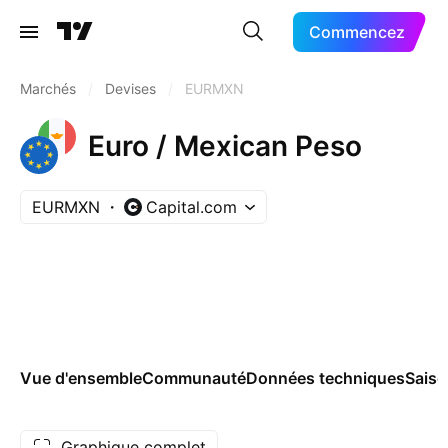
Commencez
Marchés
/
Devises
/
EURMXN
Euro / Mexican Peso
EURMXN
Capital.com
Vue d'ensemble
Communauté
Données techniques
Saiso
Graphique complet