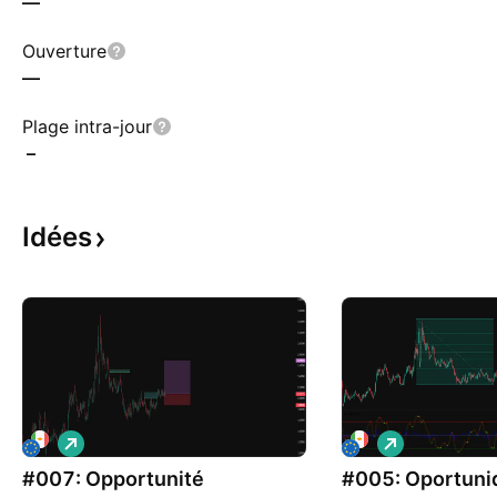
—
Ouverture
—
Plage intra-jour
–
Idées
L
L
o
o
#007: Opportunité
n
#005: Oportuni
n
g
g