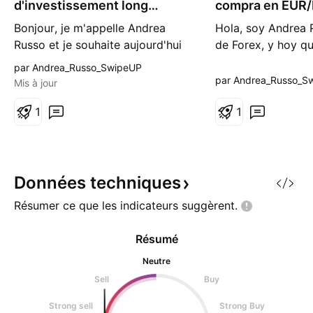
d'investissement long
compra en EUR
EUR/MXN
Bonjour, je m'appelle Andrea
Hola, soy Andrea 
Russo et je souhaite aujourd'hui
de Forex, y hoy qu
vous présenter cette opportunité
sobre una oportu
par Andrea_Russo_SwipeUP
d'investissement long sur
compra en EUR/M
par Andrea_Russo_S
Mis à jour
l'EUR/MXN. Après une analyse
visitar mi sitio we
approfondie des flux
1
descubrir todos m
1
institutionnels, du sentiment de
también encontrar
marché et de la dynamique
exclusivos para mi
macroéconomique entre l'Europe
una posición de 
et le Mexique, j'ai identifié une op
EUR/MXN siguiend
Données
techniques
ope
Résumer ce que les indicateurs
suggèrent.
Résumé
Neutre
Sell
Buy
Strong sell
Strong Buy