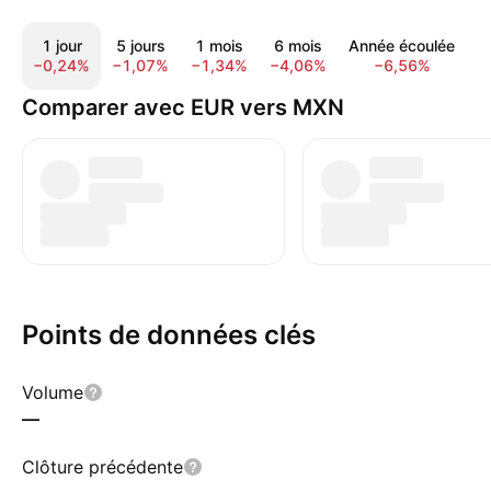
1 jour
5 jours
1 mois
6 mois
Année écoulée
1
−0,24%
−1,07%
−1,34%
−4,06%
−6,56%
−
Comparer avec EUR vers MXN
Points de données clés
Volume
—
Clôture précédente