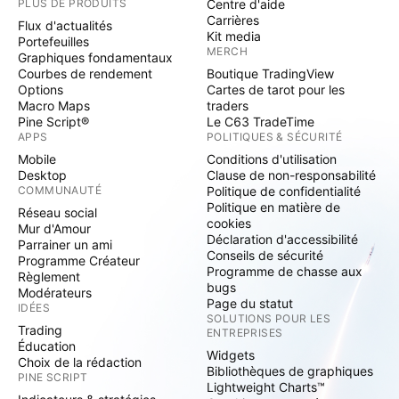
PLUS DE PRODUITS
Centre d'aide
Carrières
Flux d'actualités
Kit media
Portefeuilles
MERCH
Graphiques fondamentaux
Courbes de rendement
Boutique TradingView
Options
Cartes de tarot pour les
Macro Maps
traders
Pine Script®
Le C63 TradeTime
APPS
POLITIQUES & SÉCURITÉ
Mobile
Conditions d'utilisation
Desktop
Clause de non-responsabilité
COMMUNAUTÉ
Politique de confidentialité
Politique en matière de
Réseau social
cookies
Mur d'Amour
Déclaration d'accessibilité
Parrainer un ami
Conseils de sécurité
Programme Créateur
Programme de chasse aux
Règlement
bugs
Modérateurs
Page du statut
IDÉES
SOLUTIONS POUR LES
Trading
ENTREPRISES
Éducation
Widgets
Choix de la rédaction
Bibliothèques de graphiques
PINE SCRIPT
Lightweight Charts™