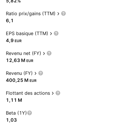
5,82%
Ratio prix/gains (TTM)
6,1
EPS basique (TTM)
4,9
EUR
Revenu net (FY)
‪12,63 M‬
EUR
Revenu (FY)
‪400,25 M‬
EUR
Flottant des actions
‪1,11 M‬
Beta (1Y)
1,03