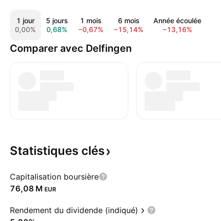
1 jour
5 jours
1 mois
6 mois
Année écoulée
1 
0,00%
0,68%
−0,67%
−15,14%
−13,16%
9
Comparer avec Delfingen
Statistiques
clés
Capitalisation boursière
‪76,08 M‬
EUR
Rendement du dividende (indiqué)