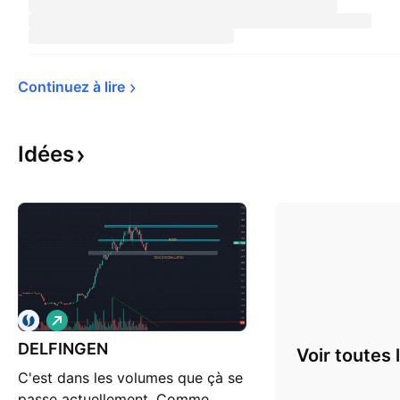
Continuez à 
lire
Idées
L
o
DELFINGEN
n
Voir toutes 
g
C'est dans les volumes que çà se
passe actuellement. Comme