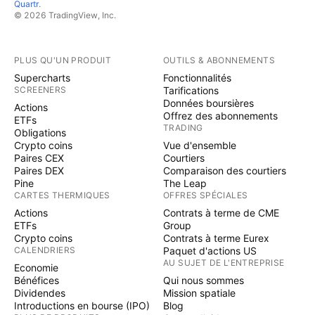
Quartr
.
© 2026 TradingView, Inc.
PLUS QU'UN PRODUIT
OUTILS & ABONNEMENTS
Supercharts
Fonctionnalités
SCREENERS
Tarifications
Données boursières
Actions
Offrez des abonnements
ETFs
TRADING
Obligations
Crypto coins
Vue d'ensemble
Paires CEX
Courtiers
Paires DEX
Comparaison des courtiers
Pine
The Leap
CARTES THERMIQUES
OFFRES SPÉCIALES
Actions
Contrats à terme de CME
ETFs
Group
Crypto coins
Contrats à terme Eurex
CALENDRIERS
Paquet d'actions US
AU SUJET DE L'ENTREPRISE
Economie
Bénéfices
Qui nous sommes
Dividendes
Mission spatiale
Introductions en bourse (IPO)
Blog