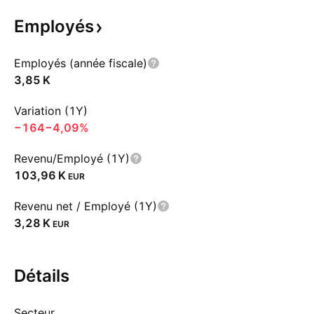
Employés
Employés (année fiscale)
‪3,85 K‬
Variation (1Y)
−164
−4,09%
Revenu/Employé (1Y)
‪103,96 K‬
EUR
Revenu net / Employé (1Y)
‪3,28 K‬
EUR
Détails
Secteur