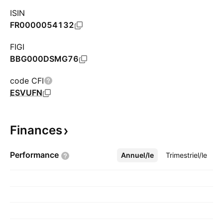
ISIN
FR0000054132
FIGI
BBG000DSMG76
code CFI
ESVUFN
Finances
Performance
Annuel/le
Plus
Trimestriel/le