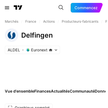
Commencez
Marchés
/
France
/
Actions
/
Producteurs-fabricants
/
P
Delfingen
ALDEL
Euronext
Vue d'ensemble
Finances
Actualités
Communauté
Donnée
Graphique complet