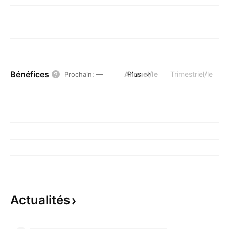
Bénéfices
Annuel/le
Plus
Trimestriel/le
Prochain
:
—
Actualités