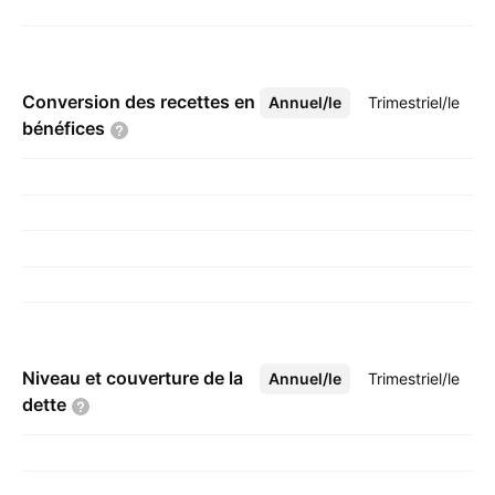
Conversion des recettes en
Annuel/le
Plus
Trimestriel/le
bénéfices
Niveau et couverture de la
Annuel/le
Plus
Trimestriel/le
dette