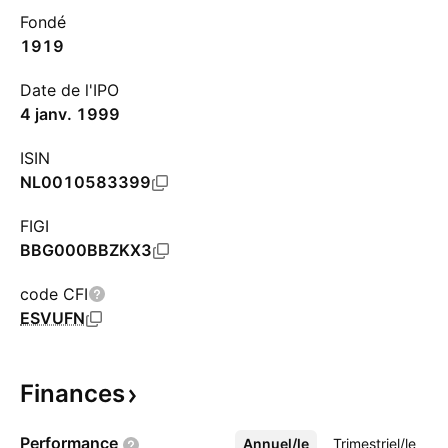
Fondé
1919
Date de l'IPO
4 janv. 1999
ISIN
NL0010583399
FIGI
BBG000BBZKX3
code CFI
ESVUFN
Finances
Performance
Annuel/le
Plus
Trimestriel/le