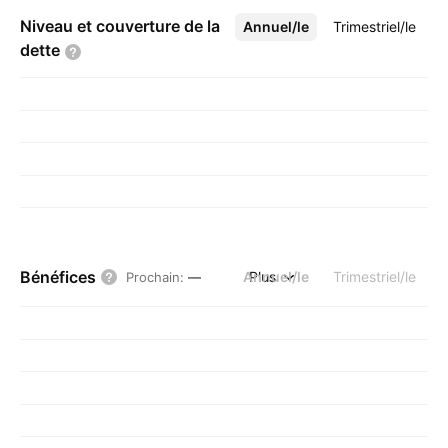
Niveau et couverture de la
Annuel/le
Plus
Trimestriel/le
dette
Bénéfices
Annuel/le
Plus
Trimestriel/le
Prochain
:
—