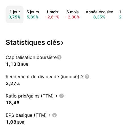
1 jour
5 jours
1 mois
6 mois
Année écoulée
1 a
0,75%
5,89%
−2,61%
−2,80%
8,35%
23,
Statistiques
clés
Capitalisation boursière
‪1,13 B‬
EUR
Rendement du dividende (indiqué)
3,27%
Ratio prix/gains (TTM)
18,46
EPS basique (TTM)
1,08
EUR