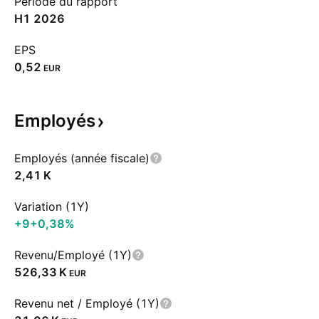
Période du rapport
H1 2026
EPS
0,52
EUR
Employés
Employés (année fiscale)
‪2,41 K‬
Variation (1Y)
+9
+0,38%
Revenu/Employé (1Y)
‪526,33 K‬
EUR
Revenu net / Employé (1Y)