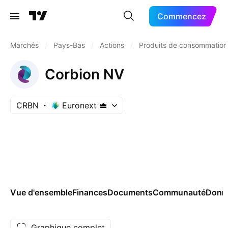
Commencez
Marchés
/
Pays-Bas
/
Actions
/
Produits de consommation
Corbion NV
CRBN
Euronext
Vue d'ensemble
Finances
Documents
Communauté
Donn
Graphique complet