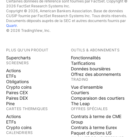
Certaines données de référence sont fournies par FactSet. Copyright ©
2026 FactSet Research Systems Inc.
Copyright © 2026, American Bankers Association. Base de données
CUSIP fournie par FactSet Research Systems Inc. Tous droits réservés.
Documents déposés auprès de la SEC et autres documents fournis par
Quartr
.
© 2026 TradingView, Inc.
PLUS QU'UN PRODUIT
OUTILS & ABONNEMENTS
Supercharts
Fonctionnalités
SCREENERS
Tarifications
Données boursières
Actions
Offrez des abonnements
ETFs
TRADING
Obligations
Crypto coins
Vue d'ensemble
Paires CEX
Courtiers
Paires DEX
Comparaison des courtiers
Pine
The Leap
CARTES THERMIQUES
OFFRES SPÉCIALES
Actions
Contrats à terme de CME
ETFs
Group
Crypto coins
Contrats à terme Eurex
CALENDRIERS
Paquet d'actions US