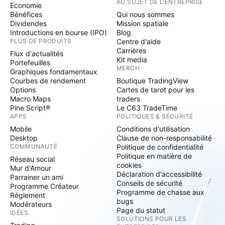
AU SUJET DE L'ENTREPRISE
Economie
Bénéfices
Qui nous sommes
Dividendes
Mission spatiale
Introductions en bourse (IPO)
Blog
PLUS DE PRODUITS
Centre d'aide
Carrières
Flux d'actualités
Kit media
Portefeuilles
MERCH
Graphiques fondamentaux
Courbes de rendement
Boutique TradingView
Options
Cartes de tarot pour les
Macro Maps
traders
Pine Script®
Le C63 TradeTime
APPS
POLITIQUES & SÉCURITÉ
Mobile
Conditions d'utilisation
Desktop
Clause de non-responsabilité
COMMUNAUTÉ
Politique de confidentialité
Politique en matière de
Réseau social
cookies
Mur d'Amour
Déclaration d'accessibilité
Parrainer un ami
Conseils de sécurité
Programme Créateur
Programme de chasse aux
Règlement
bugs
Modérateurs
Page du statut
IDÉES
SOLUTIONS POUR LES