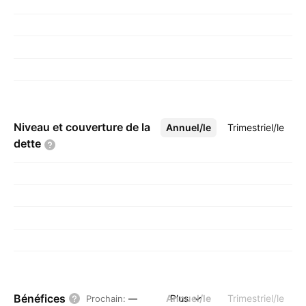
Niveau et couverture de la
Annuel/le
Plus
Trimestriel/le
dette
Bénéfices
Annuel/le
Plus
Trimestriel/le
Prochain
:
—