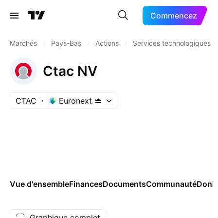
Commencez
Marchés
/
Pays-Bas
/
Actions
/
Services technologiques
Ctac NV
CTAC
Euronext
Vue d'ensemble
Finances
Documents
Communauté
Donn
Graphique complet