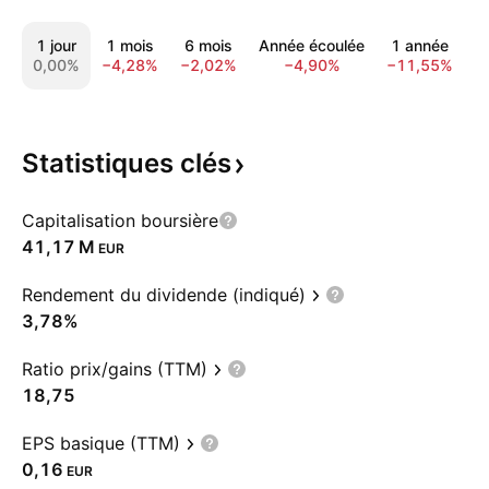
1 jour
1 mois
6 mois
Année écoulée
1 année
5
0,00%
−4,28%
−2,02%
−4,90%
−11,55%
−
Statistiques
clés
Capitalisation boursière
‪41,17 M‬
EUR
Rendement du dividende (indiqué)
3,78%
Ratio prix/gains (TTM)
18,75
EPS basique (TTM)
0,16
EUR