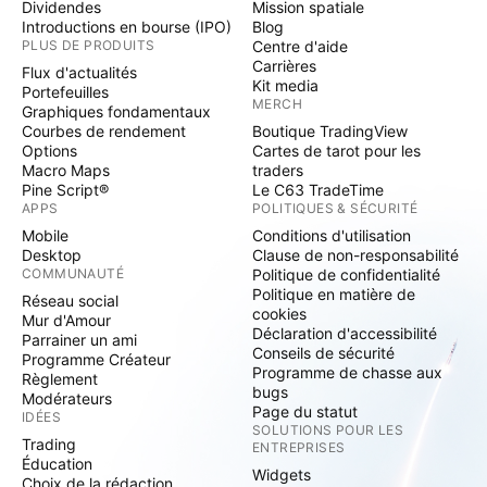
Dividendes
Mission spatiale
Introductions en bourse (IPO)
Blog
PLUS DE PRODUITS
Centre d'aide
Carrières
Flux d'actualités
Kit media
Portefeuilles
MERCH
Graphiques fondamentaux
Courbes de rendement
Boutique TradingView
Options
Cartes de tarot pour les
Macro Maps
traders
Pine Script®
Le C63 TradeTime
APPS
POLITIQUES & SÉCURITÉ
Mobile
Conditions d'utilisation
Desktop
Clause de non-responsabilité
COMMUNAUTÉ
Politique de confidentialité
Politique en matière de
Réseau social
cookies
Mur d'Amour
Déclaration d'accessibilité
Parrainer un ami
Conseils de sécurité
Programme Créateur
Programme de chasse aux
Règlement
bugs
Modérateurs
Page du statut
IDÉES
SOLUTIONS POUR LES
Trading
ENTREPRISES
Éducation
Widgets
Choix de la rédaction