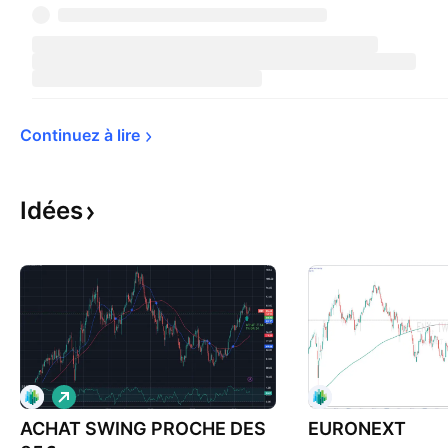
Continuez à 
lire
Idées
L
o
ACHAT SWING PROCHE DES
n
EURONEXT
g