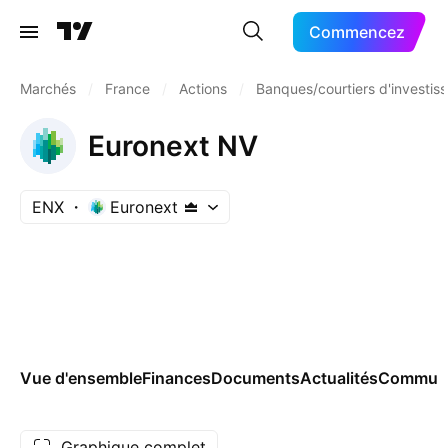
Commencez
Marchés
/
France
/
Actions
/
Banques/courtiers d'investis
Euronext NV
ENX
Euronext
Vue d'ensemble
Finances
Documents
Actualités
Commun
Graphique complet