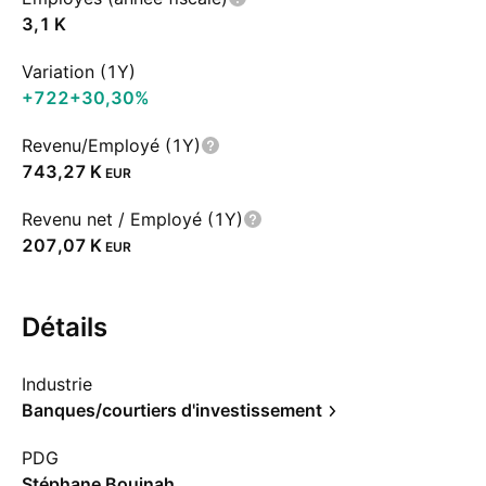
‪3,1 K‬
Variation (1Y)
+722
+30,30%
Revenu/Employé (1Y)
‪743,27 K‬
EUR
Revenu net / Employé (1Y)
‪207,07 K‬
EUR
Détails
Industrie
Banques/courtiers d'investissement
PDG
Stéphane Boujnah