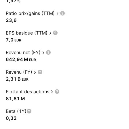
1,97%
Ratio prix/gains (TTM)
23,6
EPS basique (TTM)
7,0
EUR
Revenu net (FY)
‪642,94 M‬
EUR
Revenu (FY)
‪2,31 B‬
EUR
Flottant des actions
‪81,81 M‬
Beta (1Y)
0,32