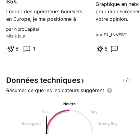
85€
Graphique en hebd
Leader des opérateurs boursiers
pour mon screener
en Europe, je me positionne à
votre opinion.
l'achat long terme sur l'action
par NordCapital
Euronext pour profiter du
par DL_INVEST
Mis à jour
dynamisme du cours, avec
notamment l'acquisition
5
1
8
prochaine de Global Rate Set
Systems, l'un des fournisseurs
d'indices en Europe.
Données
techniques
Résumer ce que les indicateurs
suggèrent.
Neutre
Sell
Buy
Strong sell
Strong Buy