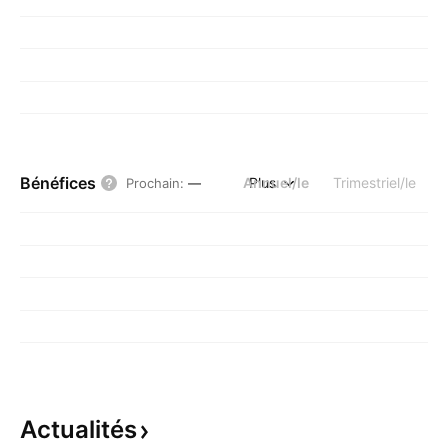
Bénéfices
Annuel/le
Plus
Trimestriel/le
Prochain
:
—
Actualités