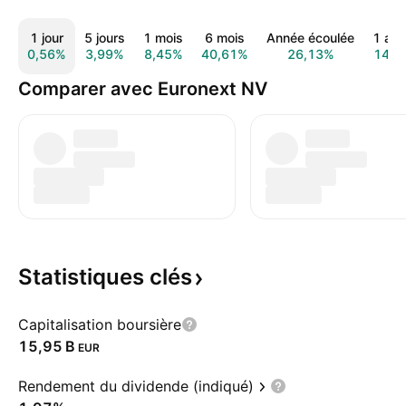
1 jour
5 jours
1 mois
6 mois
Année écoulée
1 an
0,56%
3,99%
8,45%
40,61%
26,13%
14,8
Comparer avec Euronext NV
Statistiques
clés
Capitalisation boursière
‪15,95 B‬
EUR
Rendement du dividende (indiqué)