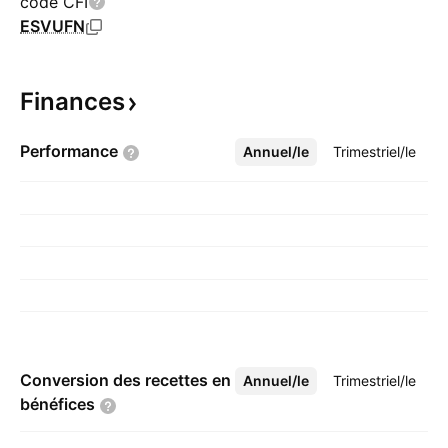
code CFI
ESVUFN
Finances
Performance
Annuel/le
Plus
Trimestriel/le
Conversion des recettes en
Annuel/le
Plus
Trimestriel/le
bénéfices