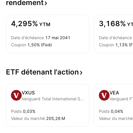
rendement
4,295%
3,168%
YTM
Y
Date d'échéance
17 mai 2041
Date d'échéance
Coupon
1,50% (Fixé)
Coupon
1,13% (F
ETF détenant
l'action
VXUS
VEA
Vanguard Total International Stock ETF
Poids
0,03%
Poids
0,04%
Valeur du marché
‪205,26 M‬
Valeur du marché