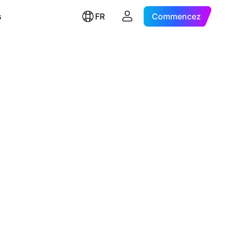
s
FR
Commencez