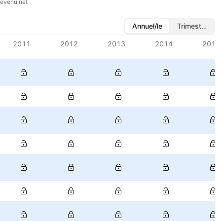
evenu net
Annuel/le
Trimestriel/le
2011
2012
2013
2014
2015