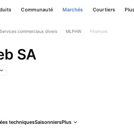
duits
Communauté
Marchés
Courtiers
Plu
Services commerciaux divers
/
MLPHW
/
Finances
eb SA
ées techniques
Saisonniers
Plus