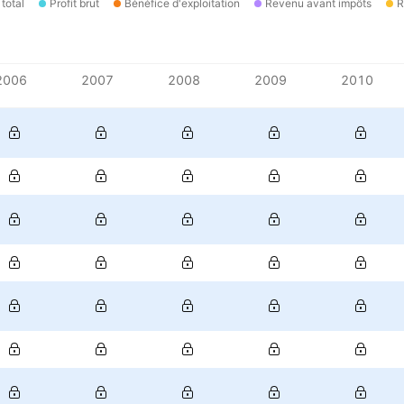
total
Profit brut
Bénéfice d'exploitation
Revenu avant impôts
R
2006
2007
2008
2009
2010