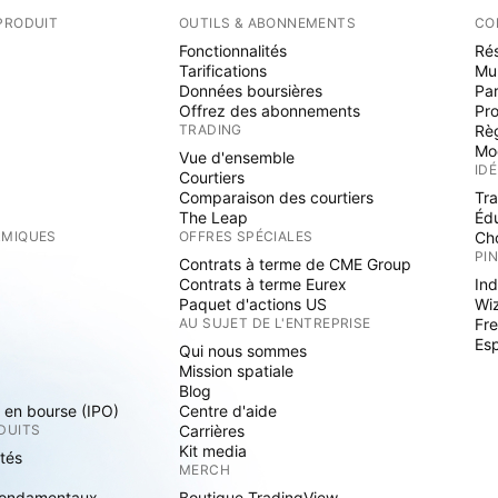
PRODUIT
OUTILS & ABONNEMENTS
CO
Fonctionnalités
Rés
Tarifications
Mu
Données boursières
Par
Offrez des abonnements
Pr
TRADING
Rè
Mo
Vue d'ensemble
ID
Courtiers
Comparaison des courtiers
Tr
The Leap
Éd
RMIQUES
OFFRES SPÉCIALES
Cho
PI
Contrats à terme de CME Group
Contrats à terme Eurex
Ind
Paquet d'actions US
Wi
S
AU SUJET DE L'ENTREPRISE
Fre
Es
Qui nous sommes
Mission spatiale
Blog
s en bourse (IPO)
Centre d'aide
DUITS
Carrières
Kit media
ités
MERCH
fondamentaux
Boutique TradingView