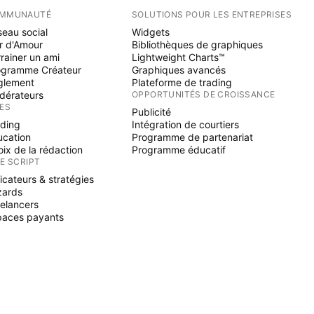
MMUNAUTÉ
SOLUTIONS POUR LES ENTREPRISES
eau social
Widgets
r d'Amour
Bibliothèques de graphiques
rainer un ami
Lightweight Charts™
ogramme Créateur
Graphiques avancés
glement
Plateforme de trading
dérateurs
OPPORTUNITÉS DE CROISSANCE
ÉES
Publicité
ading
Intégration de courtiers
ucation
Programme de partenariat
ix de la rédaction
Programme éducatif
NE SCRIPT
icateurs & stratégies
zards
elancers
paces payants