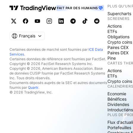
PLUS QU'UN 
FAIT PAR DES HUMAINS
Supercharts
SCREENERS
Actions
ETFs
Français
Obligations
Crypto coins
Paires CEX
Certaines données de marché sont fournies par
ICE Data
Paires DEX
Services
.
Pine
Certaines données de référence sont fournies par FactSet.
CARTES THE
Copyright © 2026 FactSet Research Systems Inc.
Copyright © 2026, American Bankers Association. Base
Actions
de données CUSIP fournie par FactSet Research Systems
ETFs
Inc. Tous droits réservés.
Crypto coins
Documents déposés auprès de la SEC et autres documents
CALENDRIER
fournis par
Quartr
.
© 2026 TradingView, Inc.
Economie
Bénéfices
Dividendes
Introduction
PLUS DE PRO
Flux d'actual
Portefeuilles
Graphiques 