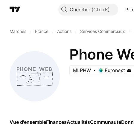
Chercher
Pro
Marchés
/
France
/
Actions
/
Services Commerciaux
/
Phone W
MLPHW
Euronext
Vue d'ensemble
Finances
Actualités
Communauté
Donn