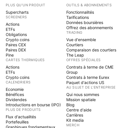
PLUS QU'UN PRODUIT
OUTILS & ABONNEMENTS
Supercharts
Fonctionnalités
SCREENERS
Tarifications
Données boursières
Actions
Offrez des abonnements
ETFs
TRADING
Obligations
Crypto coins
Vue d'ensemble
Paires CEX
Courtiers
Paires DEX
Comparaison des courtiers
Pine
The Leap
CARTES THERMIQUES
OFFRES SPÉCIALES
Actions
Contrats à terme de CME
ETFs
Group
Crypto coins
Contrats à terme Eurex
CALENDRIERS
Paquet d'actions US
AU SUJET DE L'ENTREPRISE
Economie
Bénéfices
Qui nous sommes
Dividendes
Mission spatiale
Introductions en bourse (IPO)
Blog
PLUS DE PRODUITS
Centre d'aide
Carrières
Flux d'actualités
Kit media
Portefeuilles
MERCH
Graphiques fondamentaux