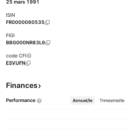
25 mars 1991
ISIN
FR0000060535
FIGI
BBG000NR83L6
code CFI
ESVUFN
Finances
Performance
Annuel/le
Plus
Trimestriel/le