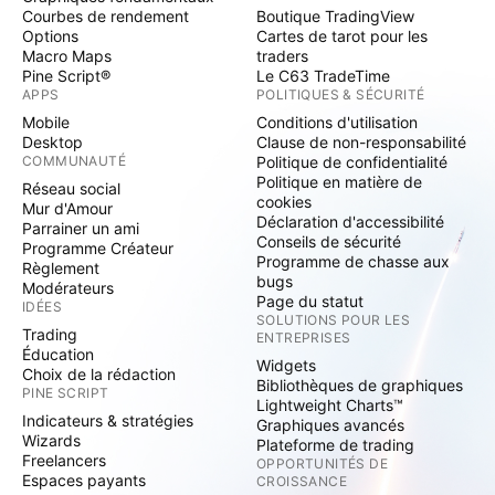
Courbes de rendement
Boutique TradingView
Options
Cartes de tarot pour les
Macro Maps
traders
Pine Script®
Le C63 TradeTime
APPS
POLITIQUES & SÉCURITÉ
Mobile
Conditions d'utilisation
Desktop
Clause de non-responsabilité
COMMUNAUTÉ
Politique de confidentialité
Politique en matière de
Réseau social
cookies
Mur d'Amour
Déclaration d'accessibilité
Parrainer un ami
Conseils de sécurité
Programme Créateur
Programme de chasse aux
Règlement
bugs
Modérateurs
Page du statut
IDÉES
SOLUTIONS POUR LES
Trading
ENTREPRISES
Éducation
Widgets
Choix de la rédaction
Bibliothèques de graphiques
PINE SCRIPT
Lightweight Charts™
Indicateurs & stratégies
Graphiques avancés
Wizards
Plateforme de trading
Freelancers
OPPORTUNITÉS DE
Espaces payants
CROISSANCE