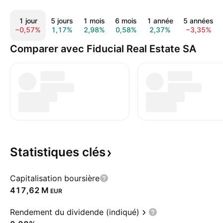
1 jour
5 jours
1 mois
6 mois
1 année
5 années
−0,57%
1,17%
2,98%
0,58%
2,37%
−3,35%
Comparer avec Fiducial Real Estate SA
Statistiques
clés
Capitalisation boursière
‪417,62 M‬
EUR
Rendement du dividende (indiqué)