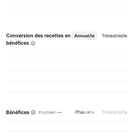
Conversion des recettes en
Annuel/le
Plus
Trimestriel/le
bénéfices
Bénéfices
Annuel/le
Plus
Trimestriel/le
Prochain
:
—