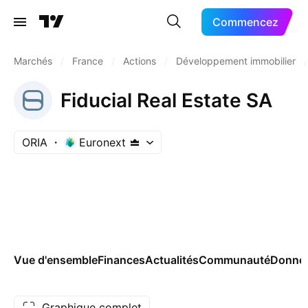
Commencez
Marchés
/
France
/
Actions
/
Développement immobilier
/
Fiducial Real Estate SA
ORIA
Euronext
Vue d'ensemble
Finances
Actualités
Communauté
Donnée
Graphique complet