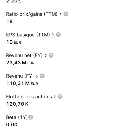
2,20%
Ratio prix/gains (TTM)
18
EPS basique (TTM)
10
EUR
Revenu net (FY)
‪23,43 M‬
EUR
Revenu (FY)
‪110,31 M‬
EUR
Flottant des actions
‪120,70 K‬
Beta (1Y)
0,00