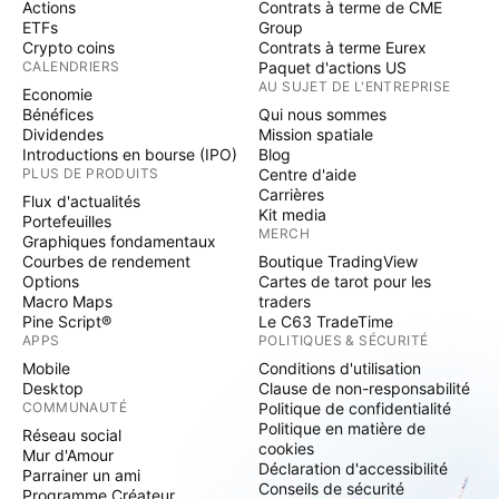
Actions
Contrats à terme de CME
ETFs
Group
Crypto coins
Contrats à terme Eurex
CALENDRIERS
Paquet d'actions US
AU SUJET DE L'ENTREPRISE
Economie
Bénéfices
Qui nous sommes
Dividendes
Mission spatiale
Introductions en bourse (IPO)
Blog
PLUS DE PRODUITS
Centre d'aide
Carrières
Flux d'actualités
Kit media
Portefeuilles
MERCH
Graphiques fondamentaux
Courbes de rendement
Boutique TradingView
Options
Cartes de tarot pour les
Macro Maps
traders
Pine Script®
Le C63 TradeTime
APPS
POLITIQUES & SÉCURITÉ
Mobile
Conditions d'utilisation
Desktop
Clause de non-responsabilité
COMMUNAUTÉ
Politique de confidentialité
Politique en matière de
Réseau social
cookies
Mur d'Amour
Déclaration d'accessibilité
Parrainer un ami
Conseils de sécurité
Programme Créateur