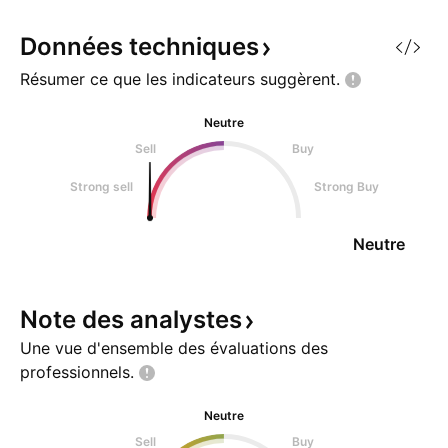
commence par ana
graphique mensuel
Données
techniques
voir ? 1) Un supe
Résumer ce que les indicateurs
suggèrent.
Neutre
Sell
Buy
Strong sell
Strong Buy
Neutre
Note des
analystes
Une vue d'ensemble des évaluations des
professionnels.
Neutre
Sell
Buy