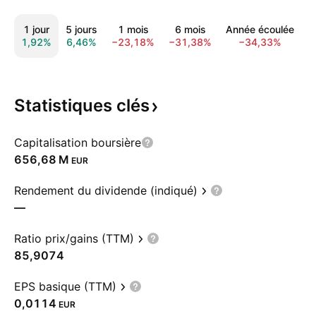
1 jour
5 jours
1 mois
6 mois
Année écoulée
1,92%
6,46%
−23,18%
−31,38%
−34,33%
−
Statistiques
clés
Capitalisation boursière
‪656,68 M‬
EUR
Rendement du dividende (indiqué)
—
Ratio prix/gains (TTM)
85,9074
EPS basique (TTM)
0,0114
EUR