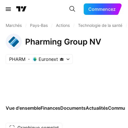
Commencez
Marchés
/
Pays-Bas
/
Actions
/
Technologie de la santé
/
Pharming Group NV
PHARM
Euronext
Vue d'ensemble
Finances
Documents
Actualités
Commun
Graphique complet