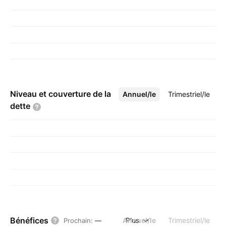
Niveau et couverture de la
Annuel/le
Plus
Trimestriel/le
dette
Bénéfices
Annuel/le
Plus
Trimestriel/le
Prochain
:
—