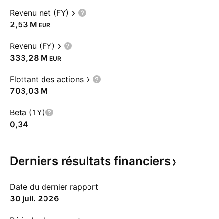
Revenu net (FY)
‪2,53 M‬
EUR
Revenu (FY)
‪333,28 M‬
EUR
Flottant des actions
‪703,03 M‬
Beta (1Y)
0,34
Derniers résultats
financiers
Date du dernier rapport
30 juil. 2026