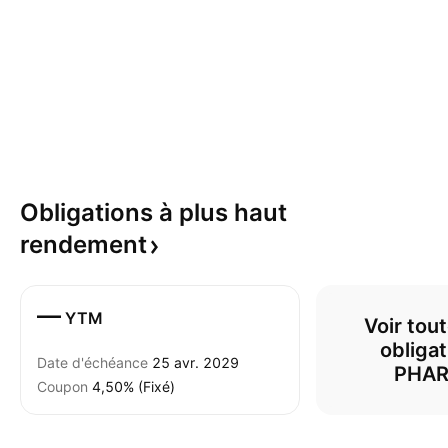
Obligations à plus haut
rendement
—
YTM
Voir tout
obligat
Date d'échéance
25 avr. 2029
PHA
Coupon
4,50% (Fixé)