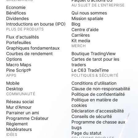
AU SUJET DE L'ENTREPRISE
Economie
Bénéfices
Qui nous sommes
Dividendes
Mission spatiale
Introductions en bourse (IPO)
Blog
PLUS DE PRODUITS
Centre d'aide
Carrières
Flux d'actualités
Kit media
Portefeuilles
MERCH
Graphiques fondamentaux
Courbes de rendement
Boutique TradingView
Options
Cartes de tarot pour les
Macro Maps
traders
Pine Script®
Le C63 TradeTime
APPS
POLITIQUES & SÉCURITÉ
Mobile
Conditions d'utilisation
Desktop
Clause de non-responsabilité
COMMUNAUTÉ
Politique de confidentialité
Politique en matière de
Réseau social
cookies
Mur d'Amour
Déclaration d'accessibilité
Parrainer un ami
Conseils de sécurité
Programme Créateur
Programme de chasse aux
Règlement
bugs
Modérateurs
Page du statut
IDÉES