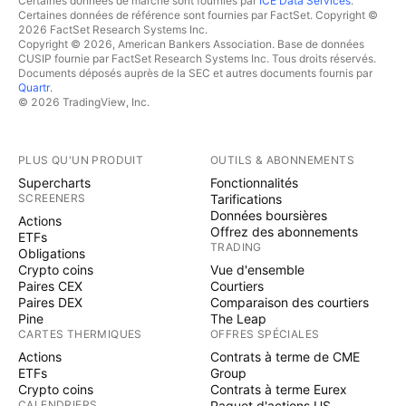
Certaines données de marché sont fournies par
ICE Data Services
.
Certaines données de référence sont fournies par FactSet. Copyright ©
2026 FactSet Research Systems Inc.
Copyright © 2026, American Bankers Association. Base de données
CUSIP fournie par FactSet Research Systems Inc. Tous droits réservés.
Documents déposés auprès de la SEC et autres documents fournis par
Quartr
.
© 2026 TradingView, Inc.
PLUS QU'UN PRODUIT
OUTILS & ABONNEMENTS
Supercharts
Fonctionnalités
SCREENERS
Tarifications
Données boursières
Actions
Offrez des abonnements
ETFs
TRADING
Obligations
Crypto coins
Vue d'ensemble
Paires CEX
Courtiers
Paires DEX
Comparaison des courtiers
Pine
The Leap
CARTES THERMIQUES
OFFRES SPÉCIALES
Actions
Contrats à terme de CME
ETFs
Group
Crypto coins
Contrats à terme Eurex
CALENDRIERS
Paquet d'actions US