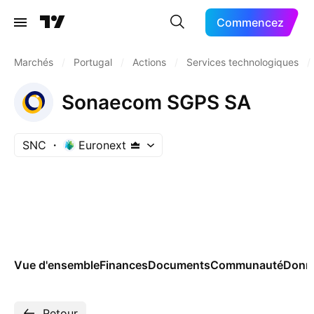
Commencez
Marchés
/
Portugal
/
Actions
/
Services technologiques
/
Sonaecom SGPS SA
SNC
Euronext
Vue d'ensemble
Finances
Documents
Communauté
Donn
Retour