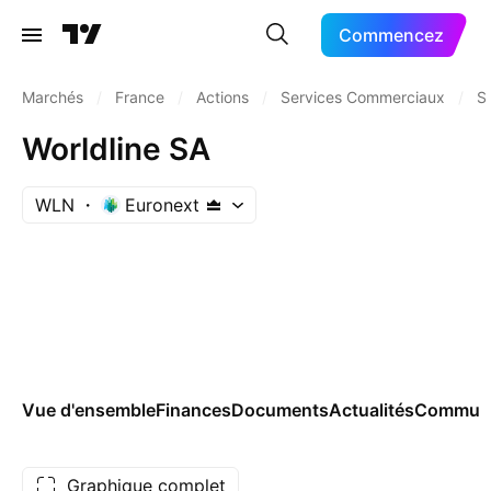
Commencez
Marchés
/
France
/
Actions
/
Services Commerciaux
/
S
Worldline SA
WLN
Euronext
Vue d'ensemble
Finances
Documents
Actualités
Commun
Graphique complet