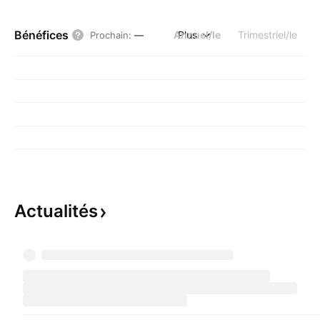
Bénéfices
Annuel/le
Plus
Trimestriel/le
Prochain
:
—
Actualités