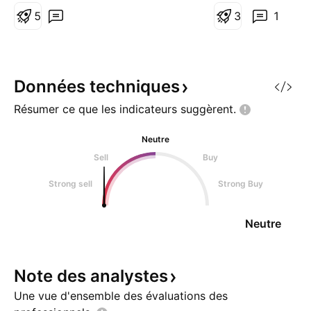
11.80$ .
5
ordre. ► Merci de
3
1
commenter, s'abon
Données
techniques
Résumer ce que les indicateurs
suggèrent.
Neutre
Sell
Buy
Strong sell
Strong Buy
Neutre
Note des
analystes
Une vue d'ensemble des évaluations des