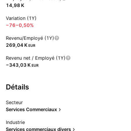
‪14,98 K‬
Variation (1Y)
−76
−0,50%
Revenu/Employé (1Y)
‪269,04 K‬
EUR
Revenu net / Employé (1Y)
‪−343,03 K‬
EUR
Détails
Secteur
Services Commerciaux
Industrie
Services commerciaux divers