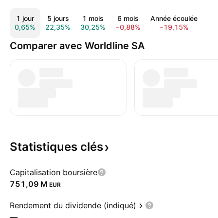
1 jour
5 jours
1 mois
6 mois
Année écoulée
1 
0,65%
22,35%
30,25%
−0,88%
−19,15%
−5
Comparer avec Worldline SA
Statistiques
clés
Capitalisation boursière
‪751,09 M‬
EUR
Rendement du dividende (indiqué)
—