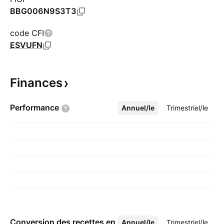
BBG006N9S3T3
code CFI
ESVUFN
Finances
Performance
Annuel/le
Plus
Trimestriel/le
Conversion des recettes en
Annuel/le
Plus
Trimestriel/le