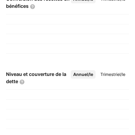
bénéfices
Niveau et couverture de la
Annuel/le
Plus
Trimestriel/le
dette