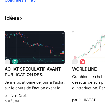
Continuez à 
lire
Idées
L
S
W
W
o
h
ACHAT SPECULATIF AVANT
n
WORLDLINE
o
g
r
PUBLICATION DES
Graphique en heb
t
RESULSTATS
Je me positionne ce jour à l'achat
dessous de son pr
sur le cours de l'action avant la
d'introduction. Pa
publication des résultats de cette
lire l'article de Tr
par NordCapital
semaine, achat spéculatif long
fr.tradingview.com
par DL_INVEST
Mis à jour
terme sur un point bas historique,
opinion, avant de 