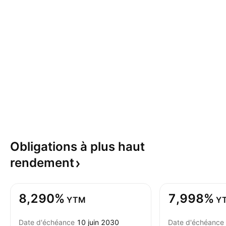
Obligations à plus haut
rendement
8,290%
7,998%
YTM
Y
Date d'échéance
10 juin 2030
Date d'échéance