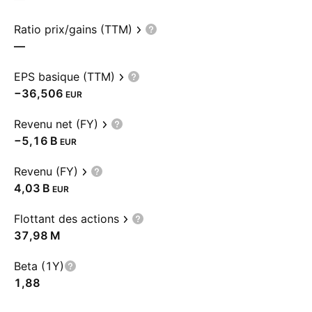
Ratio prix/gains (TTM)
—
EPS basique (TTM)
−36,506
EUR
Revenu net (FY)
‪−5,16 B‬
EUR
Revenu (FY)
‪4,03 B‬
EUR
Flottant des actions
‪37,98 M‬
Beta (1Y)
1,88