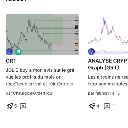
L
o
GRT
n
ANALYSE CRYP
g
Graph (GRT)
JOLIE buy a mon avis sur le gré
vue les profils du mois on
Les altcoins ne ré
réagîtes bien val et réintègre le
trop aux multiple
profil
KUCOIN:BTCUSDT 
par ChirurgicalOrderFlow
par fabmavilla13
tout de même qu'
prendre une belle 
5
4
1
quelques jours. Av
actualités Russie/
correction du mar