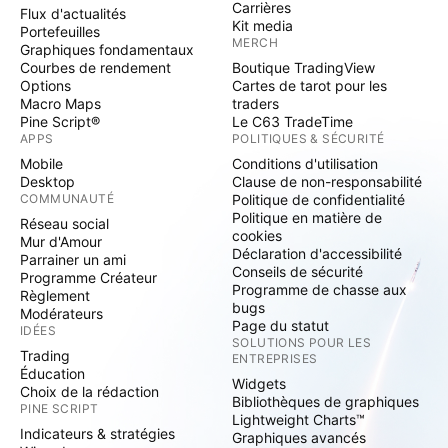
Carrières
Flux d'actualités
Kit media
Portefeuilles
MERCH
Graphiques fondamentaux
Courbes de rendement
Boutique TradingView
Options
Cartes de tarot pour les
Macro Maps
traders
Pine Script®
Le C63 TradeTime
APPS
POLITIQUES & SÉCURITÉ
Mobile
Conditions d'utilisation
Desktop
Clause de non-responsabilité
COMMUNAUTÉ
Politique de confidentialité
Politique en matière de
Réseau social
cookies
Mur d'Amour
Déclaration d'accessibilité
Parrainer un ami
Conseils de sécurité
Programme Créateur
Programme de chasse aux
Règlement
bugs
Modérateurs
Page du statut
IDÉES
SOLUTIONS POUR LES
Trading
ENTREPRISES
Éducation
Widgets
Choix de la rédaction
Bibliothèques de graphiques
PINE SCRIPT
Lightweight Charts™
Indicateurs & stratégies
Graphiques avancés