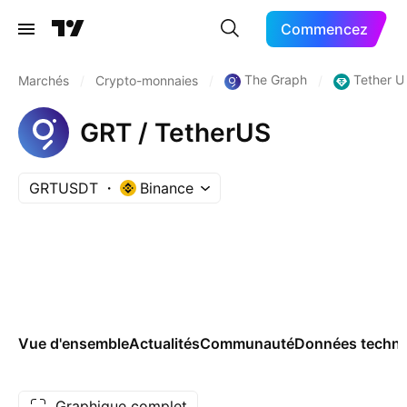
Commencez
The Graph
Tether U
Marchés
/
Crypto-monnaies
/
/
GRT / TetherUS
GRTUSDT
Binance
Vue d'ensemble
Actualités
Communauté
Données techni
Graphique complet