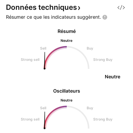
fort probable. (Ce
Données
techniques
que moi) Un retou
Résumer ce que les indicateurs
suggèrent.
0,17$/0,19$ po
Résumé
Neutre
Sell
Buy
Strong sell
Strong Buy
Neutre
Oscillateurs
Neutre
Sell
Buy
Strong sell
Strong Buy