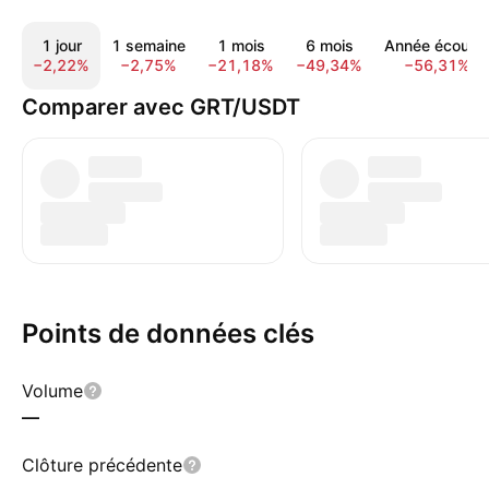
1 jour
1 semaine
1 mois
6 mois
Année écoulé
−2,22%
−2,75%
−21,18%
−49,34%
−56,31%
Comparer avec GRT/USDT
Points de données clés
Volume
—
Clôture précédente